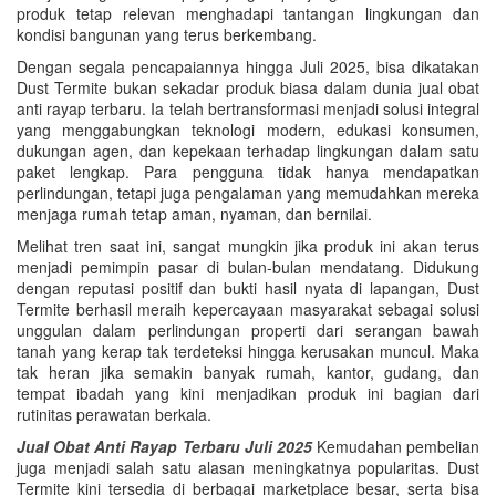
produk tetap relevan menghadapi tantangan lingkungan dan
kondisi bangunan yang terus berkembang.
Dengan segala pencapaiannya hingga Juli 2025, bisa dikatakan
Dust Termite bukan sekadar produk biasa dalam dunia jual obat
anti rayap terbaru. Ia telah bertransformasi menjadi solusi integral
yang menggabungkan teknologi modern, edukasi konsumen,
dukungan agen, dan kepekaan terhadap lingkungan dalam satu
paket lengkap. Para pengguna tidak hanya mendapatkan
perlindungan, tetapi juga pengalaman yang memudahkan mereka
menjaga rumah tetap aman, nyaman, dan bernilai.
Melihat tren saat ini, sangat mungkin jika produk ini akan terus
menjadi pemimpin pasar di bulan-bulan mendatang. Didukung
dengan reputasi positif dan bukti hasil nyata di lapangan, Dust
Termite berhasil meraih kepercayaan masyarakat sebagai solusi
unggulan dalam perlindungan properti dari serangan bawah
tanah yang kerap tak terdeteksi hingga kerusakan muncul. Maka
tak heran jika semakin banyak rumah, kantor, gudang, dan
tempat ibadah yang kini menjadikan produk ini bagian dari
rutinitas perawatan berkala.
Jual Obat Anti Rayap Terbaru Juli 2025
Kemudahan pembelian
juga menjadi salah satu alasan meningkatnya popularitas. Dust
Termite kini tersedia di berbagai marketplace besar, serta bisa