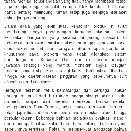
tanah. Menjadi solusi andalan yang tidak hanya membasmi tetapi
juga menjaga agar masalah serupa tidak kembali. Ini bukan
hanya tentang melindungi rumah, tetapi juga menjaga nilai aset
dalam jangka panjang.
Dalam skala yang lebih luas, kehadiran produk ini turut
mendukung upaya pengurangan kerugian ekonomi akibat
kerusakan bangunan yang selama ini jarang disadari. Di
Indonesia, kerusakan struktur akibat serangga pemakan kayu
diperkirakan menimbulkan kerugian miliaran rupiah per tahun,
khususnya pada properti yang tidak dilengkapi sistem
perlindungan dini. Kehadiran Dust Termite di pasaran menjadi
jawaban strategis yang mampu menekan angka kerugian
tersebut secara signifikan, apalagi ketika distribusinya diperluas
hingga ke daerah-daerah pinggiran yang sebelumnya sulit
dijangkau produk sejenis.
Beragam testimoni terus berdatangan dari berbagai lapisan
pengguna, mulai dari ibu rumah tangga hingga pelaku usaha
properti. Banyak dari mereka menyebut bahwa setelah
menggunakan Dust Termite, tidak hanya kerusakan berhenti,
tetapi juga tidak ditemukan tanda-tanda infestasi ulang hingga
berbulan-bulan. Beberapa bahkan melakukan evaluasi mandiri
dan mendapati bahwa koloni benar-benar hilang dari area yang
sebelumnya terinfeksi. Fakta ini memperkuat anggapan bahwa