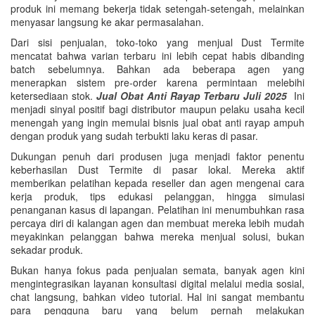
produk ini memang bekerja tidak setengah-setengah, melainkan
menyasar langsung ke akar permasalahan.
Dari sisi penjualan, toko-toko yang menjual Dust Termite
mencatat bahwa varian terbaru ini lebih cepat habis dibanding
batch sebelumnya. Bahkan ada beberapa agen yang
menerapkan sistem pre-order karena permintaan melebihi
ketersediaan stok.
Jual Obat Anti Rayap Terbaru Juli 2025
Ini
menjadi sinyal positif bagi distributor maupun pelaku usaha kecil
menengah yang ingin memulai bisnis jual obat anti rayap ampuh
dengan produk yang sudah terbukti laku keras di pasar.
Dukungan penuh dari produsen juga menjadi faktor penentu
keberhasilan Dust Termite di pasar lokal. Mereka aktif
memberikan pelatihan kepada reseller dan agen mengenai cara
kerja produk, tips edukasi pelanggan, hingga simulasi
penanganan kasus di lapangan. Pelatihan ini menumbuhkan rasa
percaya diri di kalangan agen dan membuat mereka lebih mudah
meyakinkan pelanggan bahwa mereka menjual solusi, bukan
sekadar produk.
Bukan hanya fokus pada penjualan semata, banyak agen kini
mengintegrasikan layanan konsultasi digital melalui media sosial,
chat langsung, bahkan video tutorial. Hal ini sangat membantu
para pengguna baru yang belum pernah melakukan