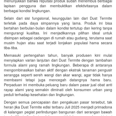
menunjukkan bahwa reputasi produk sudah menembus berbagai
lapisan pengguna dan membuktikan efektivitasnya dalam
berbagai kondisi lingkungan.
Selain dari sisi fungsional, keunggulan lain dari Dust Termite
terletak pada daya simpannya yang lama. Produk ini bisa
bertahan berbulan-bulan dalam kondisi tertutup dan kering tanpa
mengurangi kualitas. Ini menjadikannya pilihan ideal untuk
disimpan sebagai cadangan di rumah atau gudang, terutama saat
musim hujan atau saat terjadi lonjakan populasi hama secara
tiba-tiba.
Memasuki pertengahan tahun, banyak produsen kini mulai
menyiapkan varian lanjutan dari Dust Termite dengan tambahan
formula alami yang ramah lingkungan. Beberapa di antaranya
mengombinasikan bahan aktif dengan ekstrak tanaman pengusir
serangga seperti sereh wangi dan akar wangi, agar tidak hanya
membasmi tetapi juga mencegah datangnya hama baru.
Perpaduan ini membuka peluang baru dalam pasar jual obat anti
rayap alami yang semakin diminati oleh konsumen urban yang
peduli terhadap kesehatan dan lingkungan.
Dengan semua pencapaian dan pengakuan pasar tersebut, tak
heran jika Dust Termite edisi terbaru Juli 2025 menjadi primadona
di kalangan pegiat perlindungan bangunan dari serangan bawah