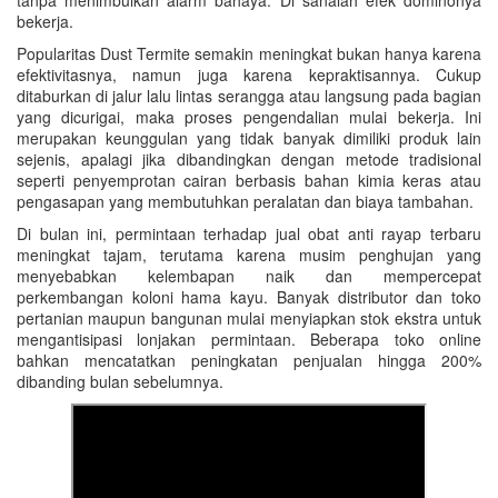
tanpa menimbulkan alarm bahaya. Di sanalah efek dominonya
bekerja.
Popularitas Dust Termite semakin meningkat bukan hanya karena
efektivitasnya, namun juga karena kepraktisannya. Cukup
ditaburkan di jalur lalu lintas serangga atau langsung pada bagian
yang dicurigai, maka proses pengendalian mulai bekerja. Ini
merupakan keunggulan yang tidak banyak dimiliki produk lain
sejenis, apalagi jika dibandingkan dengan metode tradisional
seperti penyemprotan cairan berbasis bahan kimia keras atau
pengasapan yang membutuhkan peralatan dan biaya tambahan.
Di bulan ini, permintaan terhadap jual obat anti rayap terbaru
meningkat tajam, terutama karena musim penghujan yang
menyebabkan kelembapan naik dan mempercepat
perkembangan koloni hama kayu. Banyak distributor dan toko
pertanian maupun bangunan mulai menyiapkan stok ekstra untuk
mengantisipasi lonjakan permintaan. Beberapa toko online
bahkan mencatatkan peningkatan penjualan hingga 200%
dibanding bulan sebelumnya.