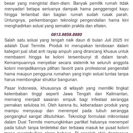
besar yang mengintai diam-diam. Banyak pemilik rumah tidak
menyadari betapa seriusnya dampak hama penggerogot kayu
hingga terlambat dan bagian rumah sudah rusak parah.
Untungnya, perkembangan teknologi pengendalian hama kini
menghadirkan solusi yang semakin praktis dan efisien.
0813.9858.8880
Salah satu solusi yang tengah naik daun di bulan Juli 2025 ini
adalah Dust Termite. Produk ini merupakan terobosan dalam
kategori jual obat anti rayap ampuh yang dirancang khusus untuk
membasmi hingga ke koloni tersembunyi di dalam tanah.
Kemampuannya menyebar secara sistemik ke seluruh anggota
koloni menjadikannya pilihan favorit para profesional pengendali
hama maupun pengguna rumahan yang ingin solusi tuntas tanpa
harus membongkar struktur bangunan.
Pasar Indonesia, khususnya di wilayah yang memiliki tingkat
kelembaban tinggi seperti Jawa Tengah dan Kalimantan,
memang menjadi sasaran empuk bagi infestasi serangga
pemakan selulosa ini. Oleh karena itu, keberadaan produk yang
mampu menyusup dan menempel pada tubuh serangga
pengangkut sangat dibutuhkan. Teknologi formulasi mikronisasi
dalam Dust Termite memungkinkan partikel halusnya menempel
pada tubuh tanpa terdeteksi dan terbawa masuk ke pusat koloni