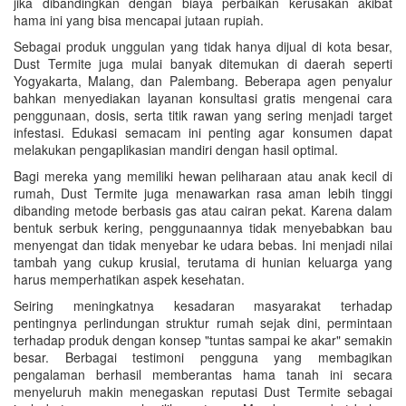
jika dibandingkan dengan biaya perbaikan kerusakan akibat
hama ini yang bisa mencapai jutaan rupiah.
Sebagai produk unggulan yang tidak hanya dijual di kota besar,
Dust Termite juga mulai banyak ditemukan di daerah seperti
Yogyakarta, Malang, dan Palembang. Beberapa agen penyalur
bahkan menyediakan layanan konsultasi gratis mengenai cara
penggunaan, dosis, serta titik rawan yang sering menjadi target
infestasi. Edukasi semacam ini penting agar konsumen dapat
melakukan pengaplikasian mandiri dengan hasil optimal.
Bagi mereka yang memiliki hewan peliharaan atau anak kecil di
rumah, Dust Termite juga menawarkan rasa aman lebih tinggi
dibanding metode berbasis gas atau cairan pekat. Karena dalam
bentuk serbuk kering, penggunaannya tidak menyebabkan bau
menyengat dan tidak menyebar ke udara bebas. Ini menjadi nilai
tambah yang cukup krusial, terutama di hunian keluarga yang
harus memperhatikan aspek kesehatan.
Seiring meningkatnya kesadaran masyarakat terhadap
pentingnya perlindungan struktur rumah sejak dini, permintaan
terhadap produk dengan konsep "tuntas sampai ke akar" semakin
besar. Berbagai testimoni pengguna yang membagikan
pengalaman berhasil memberantas hama tanah ini secara
menyeluruh makin menegaskan reputasi Dust Termite sebagai