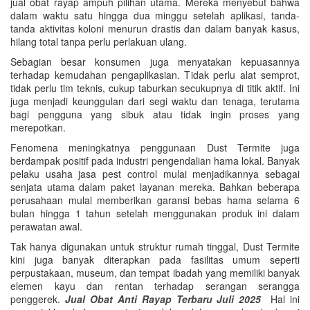
jual obat rayap ampuh pilihan utama. Mereka menyebut bahwa
dalam waktu satu hingga dua minggu setelah aplikasi, tanda-
tanda aktivitas koloni menurun drastis dan dalam banyak kasus,
hilang total tanpa perlu perlakuan ulang.
Sebagian besar konsumen juga menyatakan kepuasannya
terhadap kemudahan pengaplikasian. Tidak perlu alat semprot,
tidak perlu tim teknis, cukup taburkan secukupnya di titik aktif. Ini
juga menjadi keunggulan dari segi waktu dan tenaga, terutama
bagi pengguna yang sibuk atau tidak ingin proses yang
merepotkan.
Fenomena meningkatnya penggunaan Dust Termite juga
berdampak positif pada industri pengendalian hama lokal. Banyak
pelaku usaha jasa pest control mulai menjadikannya sebagai
senjata utama dalam paket layanan mereka. Bahkan beberapa
perusahaan mulai memberikan garansi bebas hama selama 6
bulan hingga 1 tahun setelah menggunakan produk ini dalam
perawatan awal.
Tak hanya digunakan untuk struktur rumah tinggal, Dust Termite
kini juga banyak diterapkan pada fasilitas umum seperti
perpustakaan, museum, dan tempat ibadah yang memiliki banyak
elemen kayu dan rentan terhadap serangan serangga
penggerek.
Jual Obat Anti Rayap Terbaru Juli 2025
Hal ini