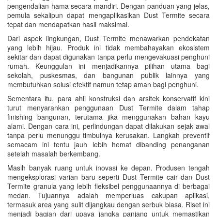
pengendalian hama secara mandiri. Dengan panduan yang jelas,
pemula sekalipun dapat mengaplikasikan Dust Termite secara
tepat dan mendapatkan hasil maksimal.
Dari aspek lingkungan, Dust Termite menawarkan pendekatan
yang lebih hijau. Produk ini tidak membahayakan ekosistem
sekitar dan dapat digunakan tanpa perlu mengevakuasi penghuni
rumah. Keunggulan ini menjadikannya pilihan utama bagi
sekolah, puskesmas, dan bangunan publik lainnya yang
membutuhkan solusi efektif namun tetap aman bagi penghuni.
Sementara itu, para ahli konstruksi dan arsitek konservatif kini
turut menyarankan penggunaan Dust Termite dalam tahap
finishing bangunan, terutama jika menggunakan bahan kayu
alami. Dengan cara ini, perlindungan dapat dilakukan sejak awal
tanpa perlu menunggu timbulnya kerusakan. Langkah preventif
semacam ini tentu jauh lebih hemat dibanding penanganan
setelah masalah berkembang.
Masih banyak ruang untuk inovasi ke depan. Produsen tengah
mengeksplorasi varian baru seperti Dust Termite cair dan Dust
Termite granula yang lebih fleksibel penggunaannya di berbagai
medan. Tujuannya adalah memperluas cakupan aplikasi,
termasuk area yang sulit dijangkau dengan serbuk biasa. Riset ini
menjadi bagian dari upaya jangka panjang untuk memastikan