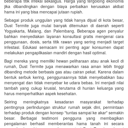
beberapa titik infeksi sekaligus. Harga yang tergolong ekonomis
jika dibandingkan dengan biaya perbaikan kerusakan akibat
hama ini yang bisa mencapai jutaan rupiah.
Sebagai produk unggulan yang tidak hanya dijual di kota besar,
Dust Termite juga mulai banyak ditemukan di daerah seperti
Yogyakarta, Malang, dan Palembang. Beberapa agen penyalur
bahkan menyediakan layanan konsultasi gratis mengenai cara
penggunaan, dosis, serta titik rawan yang sering menjadi target
infestasi. Edukasi semacam ini penting agar konsumen dapat
melakukan pengaplikasian mandiri dengan hasil optimal.
Bagi mereka yang memiliki hewan peliharaan atau anak kecil di
rumah, Dust Termite juga menawarkan rasa aman lebih tinggi
dibanding metode berbasis gas atau cairan pekat. Karena dalam
bentuk serbuk kering, penggunaannya tidak menyebabkan bau
menyengat dan tidak menyebar ke udara bebas. Ini menjadi nilai
tambah yang cukup krusial, terutama di hunian keluarga yang
harus memperhatikan aspek kesehatan.
Seiring meningkatnya kesadaran masyarakat terhadap
pentingnya perlindungan struktur rumah sejak dini, permintaan
terhadap produk dengan konsep "tuntas sampai ke akar" semakin
besar. Berbagai testimoni pengguna yang membagikan
pengalaman berhasil memberantas hama tanah ini secara