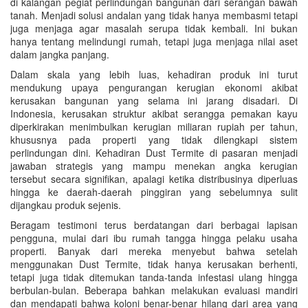
di kalangan pegiat perlindungan bangunan dari serangan bawah
tanah. Menjadi solusi andalan yang tidak hanya membasmi tetapi
juga menjaga agar masalah serupa tidak kembali. Ini bukan
hanya tentang melindungi rumah, tetapi juga menjaga nilai aset
dalam jangka panjang.
Dalam skala yang lebih luas, kehadiran produk ini turut
mendukung upaya pengurangan kerugian ekonomi akibat
kerusakan bangunan yang selama ini jarang disadari. Di
Indonesia, kerusakan struktur akibat serangga pemakan kayu
diperkirakan menimbulkan kerugian miliaran rupiah per tahun,
khususnya pada properti yang tidak dilengkapi sistem
perlindungan dini. Kehadiran Dust Termite di pasaran menjadi
jawaban strategis yang mampu menekan angka kerugian
tersebut secara signifikan, apalagi ketika distribusinya diperluas
hingga ke daerah-daerah pinggiran yang sebelumnya sulit
dijangkau produk sejenis.
Beragam testimoni terus berdatangan dari berbagai lapisan
pengguna, mulai dari ibu rumah tangga hingga pelaku usaha
properti. Banyak dari mereka menyebut bahwa setelah
menggunakan Dust Termite, tidak hanya kerusakan berhenti,
tetapi juga tidak ditemukan tanda-tanda infestasi ulang hingga
berbulan-bulan. Beberapa bahkan melakukan evaluasi mandiri
dan mendapati bahwa koloni benar-benar hilang dari area yang