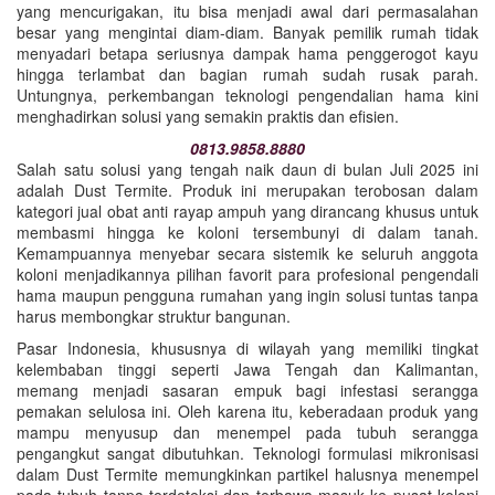
yang mencurigakan, itu bisa menjadi awal dari permasalahan
besar yang mengintai diam-diam. Banyak pemilik rumah tidak
menyadari betapa seriusnya dampak hama penggerogot kayu
hingga terlambat dan bagian rumah sudah rusak parah.
Untungnya, perkembangan teknologi pengendalian hama kini
menghadirkan solusi yang semakin praktis dan efisien.
0813.9858.8880
Salah satu solusi yang tengah naik daun di bulan Juli 2025 ini
adalah Dust Termite. Produk ini merupakan terobosan dalam
kategori jual obat anti rayap ampuh yang dirancang khusus untuk
membasmi hingga ke koloni tersembunyi di dalam tanah.
Kemampuannya menyebar secara sistemik ke seluruh anggota
koloni menjadikannya pilihan favorit para profesional pengendali
hama maupun pengguna rumahan yang ingin solusi tuntas tanpa
harus membongkar struktur bangunan.
Pasar Indonesia, khususnya di wilayah yang memiliki tingkat
kelembaban tinggi seperti Jawa Tengah dan Kalimantan,
memang menjadi sasaran empuk bagi infestasi serangga
pemakan selulosa ini. Oleh karena itu, keberadaan produk yang
mampu menyusup dan menempel pada tubuh serangga
pengangkut sangat dibutuhkan. Teknologi formulasi mikronisasi
dalam Dust Termite memungkinkan partikel halusnya menempel