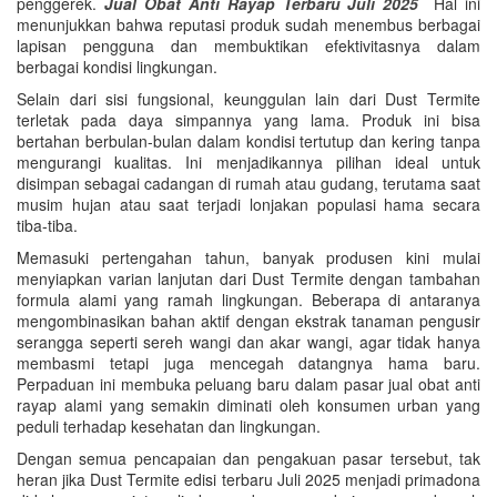
penggerek.
Jual Obat Anti Rayap Terbaru Juli 2025
Hal ini
menunjukkan bahwa reputasi produk sudah menembus berbagai
lapisan pengguna dan membuktikan efektivitasnya dalam
berbagai kondisi lingkungan.
Selain dari sisi fungsional, keunggulan lain dari Dust Termite
terletak pada daya simpannya yang lama. Produk ini bisa
bertahan berbulan-bulan dalam kondisi tertutup dan kering tanpa
mengurangi kualitas. Ini menjadikannya pilihan ideal untuk
disimpan sebagai cadangan di rumah atau gudang, terutama saat
musim hujan atau saat terjadi lonjakan populasi hama secara
tiba-tiba.
Memasuki pertengahan tahun, banyak produsen kini mulai
menyiapkan varian lanjutan dari Dust Termite dengan tambahan
formula alami yang ramah lingkungan. Beberapa di antaranya
mengombinasikan bahan aktif dengan ekstrak tanaman pengusir
serangga seperti sereh wangi dan akar wangi, agar tidak hanya
membasmi tetapi juga mencegah datangnya hama baru.
Perpaduan ini membuka peluang baru dalam pasar jual obat anti
rayap alami yang semakin diminati oleh konsumen urban yang
peduli terhadap kesehatan dan lingkungan.
Dengan semua pencapaian dan pengakuan pasar tersebut, tak
heran jika Dust Termite edisi terbaru Juli 2025 menjadi primadona