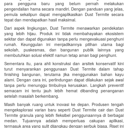
para pengguna baru yang belum pernah melakukan
pengendalian hama secara mandiri. Dengan panduan yang jelas,
pemula sekalipun dapat mengaplikasikan Dust Termite secara
tepat dan mendapatkan hasil maksimal.
Dari aspek lingkungan, Dust Termite menawarkan pendekatan
yang lebih hijau. Produk ini tidak membahayakan ekosistem
sekitar dan dapat digunakan tanpa perlu mengevakuasi penghuni
rumah. Keunggulan ini menjadikannya pilihan utama bagi
sekolah, puskesmas, dan bangunan publik lainnya yang
membutuhkan solusi efektif namun tetap aman bagi penghuni.
Sementara itu, para ahli konstruksi dan arsitek konservatif kini
turut menyarankan penggunaan Dust Termite dalam tahap
finishing bangunan, terutama jika menggunakan bahan kayu
alami. Dengan cara ini, perlindungan dapat dilakukan sejak awal
tanpa perlu menunggu timbulnya kerusakan. Langkah preventif
semacam ini tentu jauh lebih hemat dibanding penanganan
setelah masalah berkembang.
Masih banyak ruang untuk inovasi ke depan. Produsen tengah
mengeksplorasi varian baru seperti Dust Termite cair dan Dust
Termite granula yang lebih fleksibel penggunaannya di berbagai
medan. Tujuannya adalah memperluas cakupan aplikasi,
termasuk area yang sulit dijangkau dengan serbuk biasa. Riset ini