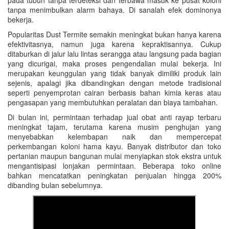
pada tubuh tanpa terdeteksi dan terbawa masuk ke pusat koloni
tanpa menimbulkan alarm bahaya. Di sanalah efek dominonya
bekerja.
Popularitas Dust Termite semakin meningkat bukan hanya karena
efektivitasnya, namun juga karena kepraktisannya. Cukup
ditaburkan di jalur lalu lintas serangga atau langsung pada bagian
yang dicurigai, maka proses pengendalian mulai bekerja. Ini
merupakan keunggulan yang tidak banyak dimiliki produk lain
sejenis, apalagi jika dibandingkan dengan metode tradisional
seperti penyemprotan cairan berbasis bahan kimia keras atau
pengasapan yang membutuhkan peralatan dan biaya tambahan.
Di bulan ini, permintaan terhadap jual obat anti rayap terbaru
meningkat tajam, terutama karena musim penghujan yang
menyebabkan kelembapan naik dan mempercepat
perkembangan koloni hama kayu. Banyak distributor dan toko
pertanian maupun bangunan mulai menyiapkan stok ekstra untuk
mengantisipasi lonjakan permintaan. Beberapa toko online
bahkan mencatatkan peningkatan penjualan hingga 200%
dibanding bulan sebelumnya.