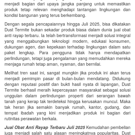
menjadi bagian dari upaya jangka panjang untuk memastikan
produk tetap relevan menghadapi tantangan lingkungan dan
kondisi bangunan yang terus berkembang.
Dengan segala pencapaiannya hingga Juli 2025, bisa dikatakan
Dust Termite bukan sekadar produk biasa dalam dunia jual obat
anti rayap terbaru. Ia telah bertransformasi menjadi solusi integral
yang menggabungkan teknologi modern, edukasi konsumen,
dukungan agen, dan kepekaan terhadap lingkungan dalam satu
paket lengkap. Para pengguna tidak hanya mendapatkan
perlindungan, tetapi juga pengalaman yang memudahkan mereka
menjaga rumah tetap aman, nyaman, dan bernilai.
Melihat tren saat ini, sangat mungkin jika produk ini akan terus
menjadi pemimpin pasar di bulan-bulan mendatang. Didukung
dengan reputasi positif dan bukti hasil nyata di lapangan, Dust
Termite berhasil meraih kepercayaan masyarakat sebagai solusi
unggulan dalam perlindungan properti dari serangan bawah
tanah yang kerap tak terdeteksi hingga kerusakan muncul. Maka
tak heran jika semakin banyak rumah, kantor, gudang, dan
tempat ibadah yang kini menjadikan produk ini bagian dari
rutinitas perawatan berkala.
Jual Obat Anti Rayap Terbaru Juli 2025
Kemudahan pembelian
juga menjadi salah satu alasan meningkatnya popularitas. Dust