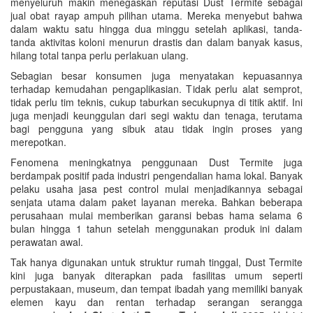
menyeluruh makin menegaskan reputasi Dust Termite sebagai
jual obat rayap ampuh pilihan utama. Mereka menyebut bahwa
dalam waktu satu hingga dua minggu setelah aplikasi, tanda-
tanda aktivitas koloni menurun drastis dan dalam banyak kasus,
hilang total tanpa perlu perlakuan ulang.
Sebagian besar konsumen juga menyatakan kepuasannya
terhadap kemudahan pengaplikasian. Tidak perlu alat semprot,
tidak perlu tim teknis, cukup taburkan secukupnya di titik aktif. Ini
juga menjadi keunggulan dari segi waktu dan tenaga, terutama
bagi pengguna yang sibuk atau tidak ingin proses yang
merepotkan.
Fenomena meningkatnya penggunaan Dust Termite juga
berdampak positif pada industri pengendalian hama lokal. Banyak
pelaku usaha jasa pest control mulai menjadikannya sebagai
senjata utama dalam paket layanan mereka. Bahkan beberapa
perusahaan mulai memberikan garansi bebas hama selama 6
bulan hingga 1 tahun setelah menggunakan produk ini dalam
perawatan awal.
Tak hanya digunakan untuk struktur rumah tinggal, Dust Termite
kini juga banyak diterapkan pada fasilitas umum seperti
perpustakaan, museum, dan tempat ibadah yang memiliki banyak
elemen kayu dan rentan terhadap serangan serangga