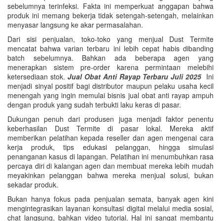
sebelumnya terinfeksi. Fakta ini memperkuat anggapan bahwa
produk ini memang bekerja tidak setengah-setengah, melainkan
menyasar langsung ke akar permasalahan.
Dari sisi penjualan, toko-toko yang menjual Dust Termite
mencatat bahwa varian terbaru ini lebih cepat habis dibanding
batch sebelumnya. Bahkan ada beberapa agen yang
menerapkan sistem pre-order karena permintaan melebihi
ketersediaan stok.
Jual Obat Anti Rayap Terbaru Juli 2025
Ini
menjadi sinyal positif bagi distributor maupun pelaku usaha kecil
menengah yang ingin memulai bisnis jual obat anti rayap ampuh
dengan produk yang sudah terbukti laku keras di pasar.
Dukungan penuh dari produsen juga menjadi faktor penentu
keberhasilan Dust Termite di pasar lokal. Mereka aktif
memberikan pelatihan kepada reseller dan agen mengenai cara
kerja produk, tips edukasi pelanggan, hingga simulasi
penanganan kasus di lapangan. Pelatihan ini menumbuhkan rasa
percaya diri di kalangan agen dan membuat mereka lebih mudah
meyakinkan pelanggan bahwa mereka menjual solusi, bukan
sekadar produk.
Bukan hanya fokus pada penjualan semata, banyak agen kini
mengintegrasikan layanan konsultasi digital melalui media sosial,
chat langsung, bahkan video tutorial. Hal ini sangat membantu