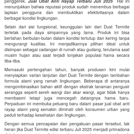
penggerek.
Jual Obat Anti Rayap Terbaru Juli 2025
Hal ini
menunjukkan bahwa reputasi produk sudah menembus berbagai
lapisan pengguna dan membuktikan efektivitasnya dalam
berbagai kondisi lingkungan.
Selain dari sisi fungsional, keunggulan lain dari Dust Termite
terletak pada daya simpannya yang lama. Produk ini bisa
bertahan berbulan-bulan dalam kondisi tertutup dan kering tanpa
mengurangi kualitas. Ini menjadikannya pilihan ideal untuk
disimpan sebagai cadangan di rumah atau gudang, terutama saat
musim hujan atau saat terjadi lonjakan populasi hama secara
tiba-tiba.
Memasuki pertengahan tahun, banyak produsen kini mulai
menyiapkan varian lanjutan dari Dust Termite dengan tambahan
formula alami yang ramah lingkungan. Beberapa di antaranya
mengombinasikan bahan aktif dengan ekstrak tanaman pengusir
serangga seperti sereh wangi dan akar wangi, agar tidak hanya
membasmi tetapi juga mencegah datangnya hama baru.
Perpaduan ini membuka peluang baru dalam pasar jual obat anti
rayap alami yang semakin diminati oleh konsumen urban yang
peduli terhadap kesehatan dan lingkungan.
Dengan semua pencapaian dan pengakuan pasar tersebut, tak
heran jika Dust Termite edisi terbaru Juli 2025 menjadi primadona