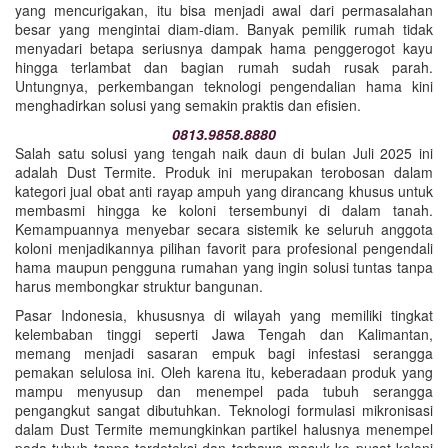
yang mencurigakan, itu bisa menjadi awal dari permasalahan
besar yang mengintai diam-diam. Banyak pemilik rumah tidak
menyadari betapa seriusnya dampak hama penggerogot kayu
hingga terlambat dan bagian rumah sudah rusak parah.
Untungnya, perkembangan teknologi pengendalian hama kini
menghadirkan solusi yang semakin praktis dan efisien.
0813.9858.8880
Salah satu solusi yang tengah naik daun di bulan Juli 2025 ini
adalah Dust Termite. Produk ini merupakan terobosan dalam
kategori jual obat anti rayap ampuh yang dirancang khusus untuk
membasmi hingga ke koloni tersembunyi di dalam tanah.
Kemampuannya menyebar secara sistemik ke seluruh anggota
koloni menjadikannya pilihan favorit para profesional pengendali
hama maupun pengguna rumahan yang ingin solusi tuntas tanpa
harus membongkar struktur bangunan.
Pasar Indonesia, khususnya di wilayah yang memiliki tingkat
kelembaban tinggi seperti Jawa Tengah dan Kalimantan,
memang menjadi sasaran empuk bagi infestasi serangga
pemakan selulosa ini. Oleh karena itu, keberadaan produk yang
mampu menyusup dan menempel pada tubuh serangga
pengangkut sangat dibutuhkan. Teknologi formulasi mikronisasi
dalam Dust Termite memungkinkan partikel halusnya menempel