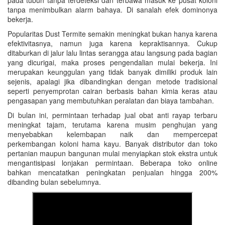
pada tubuh tanpa terdeteksi dan terbawa masuk ke pusat koloni
tanpa menimbulkan alarm bahaya. Di sanalah efek dominonya
bekerja.
Popularitas Dust Termite semakin meningkat bukan hanya karena
efektivitasnya, namun juga karena kepraktisannya. Cukup
ditaburkan di jalur lalu lintas serangga atau langsung pada bagian
yang dicurigai, maka proses pengendalian mulai bekerja. Ini
merupakan keunggulan yang tidak banyak dimiliki produk lain
sejenis, apalagi jika dibandingkan dengan metode tradisional
seperti penyemprotan cairan berbasis bahan kimia keras atau
pengasapan yang membutuhkan peralatan dan biaya tambahan.
Di bulan ini, permintaan terhadap jual obat anti rayap terbaru
meningkat tajam, terutama karena musim penghujan yang
menyebabkan kelembapan naik dan mempercepat
perkembangan koloni hama kayu. Banyak distributor dan toko
pertanian maupun bangunan mulai menyiapkan stok ekstra untuk
mengantisipasi lonjakan permintaan. Beberapa toko online
bahkan mencatatkan peningkatan penjualan hingga 200%
dibanding bulan sebelumnya.