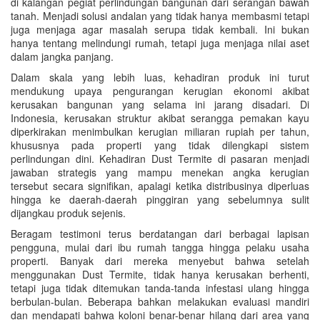
di kalangan pegiat perlindungan bangunan dari serangan bawah
tanah. Menjadi solusi andalan yang tidak hanya membasmi tetapi
juga menjaga agar masalah serupa tidak kembali. Ini bukan
hanya tentang melindungi rumah, tetapi juga menjaga nilai aset
dalam jangka panjang.
Dalam skala yang lebih luas, kehadiran produk ini turut
mendukung upaya pengurangan kerugian ekonomi akibat
kerusakan bangunan yang selama ini jarang disadari. Di
Indonesia, kerusakan struktur akibat serangga pemakan kayu
diperkirakan menimbulkan kerugian miliaran rupiah per tahun,
khususnya pada properti yang tidak dilengkapi sistem
perlindungan dini. Kehadiran Dust Termite di pasaran menjadi
jawaban strategis yang mampu menekan angka kerugian
tersebut secara signifikan, apalagi ketika distribusinya diperluas
hingga ke daerah-daerah pinggiran yang sebelumnya sulit
dijangkau produk sejenis.
Beragam testimoni terus berdatangan dari berbagai lapisan
pengguna, mulai dari ibu rumah tangga hingga pelaku usaha
properti. Banyak dari mereka menyebut bahwa setelah
menggunakan Dust Termite, tidak hanya kerusakan berhenti,
tetapi juga tidak ditemukan tanda-tanda infestasi ulang hingga
berbulan-bulan. Beberapa bahkan melakukan evaluasi mandiri
dan mendapati bahwa koloni benar-benar hilang dari area yang