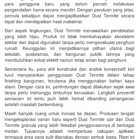
para pengguna baru yang belum pernah melakukan
pengendalian hama secara mandiri. Dengan panduan yang jelas,
pemula sekalipun dapat mengaplikasikan Dust Termite secara
tepat dan mendapatkan hasil maksimal.
Dari aspek lingkungan, Dust Termite menawarkan pendekatan
yang lebih hijau. Produk ini tidak membahayakan ekosistem
sekitar dan dapat digunakan tanpa perlu mengevakuasi penghuni
rumah. Keunggulan ini menjadikannya pilihan utama bagi
sekolah, puskesmas, dan bangunan publik lainnya yang
membutuhkan solusi efektif namun tetap aman bagi penghuni.
Sementara itu, para ahli konstruksi dan arsitek konservatif kini
turut menyarankan penggunaan Dust Termite dalam tahap
finishing bangunan, terutama jika menggunakan bahan kayu
alami. Dengan cara ini, perlindungan dapat dilakukan sejak awal
tanpa perlu menunggu timbulnya kerusakan. Langkah preventif
semacam ini tentu jauh lebih hemat dibanding penanganan
setelah masalah berkembang.
Masih banyak ruang untuk inovasi ke depan. Produsen tengah
mengeksplorasi varian baru seperti Dust Termite cair dan Dust
Termite granula yang lebih fleksibel penggunaannya di berbagai
medan. Tujuannya adalah memperluas cakupan aplikasi,
termasuk area yang sulit dijangkau dengan serbuk biasa. Riset ini