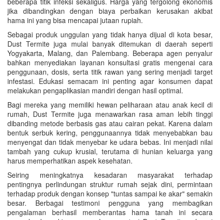
beberapa titik infeksi sekaligus. Harga yang tergolong ekonomis
jika dibandingkan dengan biaya perbaikan kerusakan akibat
hama ini yang bisa mencapai jutaan rupiah.
Sebagai produk unggulan yang tidak hanya dijual di kota besar,
Dust Termite juga mulai banyak ditemukan di daerah seperti
Yogyakarta, Malang, dan Palembang. Beberapa agen penyalur
bahkan menyediakan layanan konsultasi gratis mengenai cara
penggunaan, dosis, serta titik rawan yang sering menjadi target
infestasi. Edukasi semacam ini penting agar konsumen dapat
melakukan pengaplikasian mandiri dengan hasil optimal.
Bagi mereka yang memiliki hewan peliharaan atau anak kecil di
rumah, Dust Termite juga menawarkan rasa aman lebih tinggi
dibanding metode berbasis gas atau cairan pekat. Karena dalam
bentuk serbuk kering, penggunaannya tidak menyebabkan bau
menyengat dan tidak menyebar ke udara bebas. Ini menjadi nilai
tambah yang cukup krusial, terutama di hunian keluarga yang
harus memperhatikan aspek kesehatan.
Seiring meningkatnya kesadaran masyarakat terhadap
pentingnya perlindungan struktur rumah sejak dini, permintaan
terhadap produk dengan konsep "tuntas sampai ke akar" semakin
besar. Berbagai testimoni pengguna yang membagikan
pengalaman berhasil memberantas hama tanah ini secara