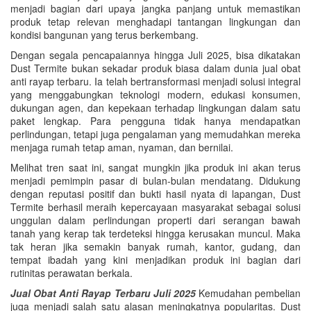
menjadi bagian dari upaya jangka panjang untuk memastikan
produk tetap relevan menghadapi tantangan lingkungan dan
kondisi bangunan yang terus berkembang.
Dengan segala pencapaiannya hingga Juli 2025, bisa dikatakan
Dust Termite bukan sekadar produk biasa dalam dunia jual obat
anti rayap terbaru. Ia telah bertransformasi menjadi solusi integral
yang menggabungkan teknologi modern, edukasi konsumen,
dukungan agen, dan kepekaan terhadap lingkungan dalam satu
paket lengkap. Para pengguna tidak hanya mendapatkan
perlindungan, tetapi juga pengalaman yang memudahkan mereka
menjaga rumah tetap aman, nyaman, dan bernilai.
Melihat tren saat ini, sangat mungkin jika produk ini akan terus
menjadi pemimpin pasar di bulan-bulan mendatang. Didukung
dengan reputasi positif dan bukti hasil nyata di lapangan, Dust
Termite berhasil meraih kepercayaan masyarakat sebagai solusi
unggulan dalam perlindungan properti dari serangan bawah
tanah yang kerap tak terdeteksi hingga kerusakan muncul. Maka
tak heran jika semakin banyak rumah, kantor, gudang, dan
tempat ibadah yang kini menjadikan produk ini bagian dari
rutinitas perawatan berkala.
Jual Obat Anti Rayap Terbaru Juli 2025
Kemudahan pembelian
juga menjadi salah satu alasan meningkatnya popularitas. Dust