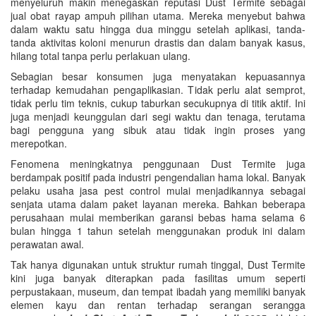
menyeluruh makin menegaskan reputasi Dust Termite sebagai
jual obat rayap ampuh pilihan utama. Mereka menyebut bahwa
dalam waktu satu hingga dua minggu setelah aplikasi, tanda-
tanda aktivitas koloni menurun drastis dan dalam banyak kasus,
hilang total tanpa perlu perlakuan ulang.
Sebagian besar konsumen juga menyatakan kepuasannya
terhadap kemudahan pengaplikasian. Tidak perlu alat semprot,
tidak perlu tim teknis, cukup taburkan secukupnya di titik aktif. Ini
juga menjadi keunggulan dari segi waktu dan tenaga, terutama
bagi pengguna yang sibuk atau tidak ingin proses yang
merepotkan.
Fenomena meningkatnya penggunaan Dust Termite juga
berdampak positif pada industri pengendalian hama lokal. Banyak
pelaku usaha jasa pest control mulai menjadikannya sebagai
senjata utama dalam paket layanan mereka. Bahkan beberapa
perusahaan mulai memberikan garansi bebas hama selama 6
bulan hingga 1 tahun setelah menggunakan produk ini dalam
perawatan awal.
Tak hanya digunakan untuk struktur rumah tinggal, Dust Termite
kini juga banyak diterapkan pada fasilitas umum seperti
perpustakaan, museum, dan tempat ibadah yang memiliki banyak
elemen kayu dan rentan terhadap serangan serangga