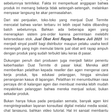
sebelumnya terinfeksi. Fakta ini memperkuat anggapan bahwa
produk ini memang bekerja tidak setengah-setengah, melainkan
menyasar langsung ke akar permasalahan.
Dari sisi penjualan, toko-toko yang menjual Dust Termite
mencatat bahwa varian terbaru ini lebih cepat habis dibanding
batch sebelumnya. Bahkan ada beberapa agen yang
menerapkan sistem pre-order karena permintaan melebihi
ketersediaan stok.
Jual Obat Anti Rayap Terbaru Juli 2025
Ini
menjadi sinyal positif bagi distributor maupun pelaku usaha kecil
menengah yang ingin memulai bisnis jual obat anti rayap ampuh
dengan produk yang sudah terbukti laku keras di pasar.
Dukungan penuh dari produsen juga menjadi faktor penentu
keberhasilan Dust Termite di pasar lokal. Mereka aktif
memberikan pelatihan kepada reseller dan agen mengenai cara
kerja produk, tips edukasi pelanggan, hingga simulasi
penanganan kasus di lapangan. Pelatihan ini menumbuhkan rasa
percaya diri di kalangan agen dan membuat mereka lebih mudah
meyakinkan pelanggan bahwa mereka menjual solusi, bukan
sekadar produk.
Bukan hanya fokus pada penjualan semata, banyak agen kini
mengintegrasikan layanan konsultasi digital melalui media sosial,
chat langsung, bahkan video tutorial. Hal ini sangat membantu