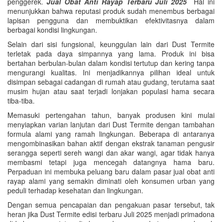
penggerek.
Jual Obat Anti Rayap Terbaru Juli 2025
Hal ini
menunjukkan bahwa reputasi produk sudah menembus berbagai
lapisan pengguna dan membuktikan efektivitasnya dalam
berbagai kondisi lingkungan.
Selain dari sisi fungsional, keunggulan lain dari Dust Termite
terletak pada daya simpannya yang lama. Produk ini bisa
bertahan berbulan-bulan dalam kondisi tertutup dan kering tanpa
mengurangi kualitas. Ini menjadikannya pilihan ideal untuk
disimpan sebagai cadangan di rumah atau gudang, terutama saat
musim hujan atau saat terjadi lonjakan populasi hama secara
tiba-tiba.
Memasuki pertengahan tahun, banyak produsen kini mulai
menyiapkan varian lanjutan dari Dust Termite dengan tambahan
formula alami yang ramah lingkungan. Beberapa di antaranya
mengombinasikan bahan aktif dengan ekstrak tanaman pengusir
serangga seperti sereh wangi dan akar wangi, agar tidak hanya
membasmi tetapi juga mencegah datangnya hama baru.
Perpaduan ini membuka peluang baru dalam pasar jual obat anti
rayap alami yang semakin diminati oleh konsumen urban yang
peduli terhadap kesehatan dan lingkungan.
Dengan semua pencapaian dan pengakuan pasar tersebut, tak
heran jika Dust Termite edisi terbaru Juli 2025 menjadi primadona