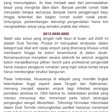
yang mencurigakan, itu bisa menjadi awal dari permasalahan
besar yang mengintai diam-diam. Banyak pemilik rumah tidak
menyadari betapa seriusnya dampak hama penggerogot kayu
hingga terlambat dan bagian rumah sudah rusak parah.
Untungnya, perkembangan teknologi pengendalian hama kini
menghadirkan solusi yang semakin praktis dan efisien.
0813.9858.8880
Salah satu solusi yang tengah naik daun di bulan Juli 2025 ini
adalah Dust Termite. Produk ini merupakan terobosan dalam
kategori jual obat anti rayap ampuh yang dirancang khusus untuk
membasmi hingga ke koloni tersembunyi di dalam tanah.
Kemampuannya menyebar secara sistemik ke seluruh anggota
koloni menjadikannya pilihan favorit para profesional pengendali
hama maupun pengguna rumahan yang ingin solusi tuntas tanpa
harus membongkar struktur bangunan.
Pasar Indonesia, khususnya di wilayah yang memiliki tingkat
kelembaban tinggi seperti Jawa Tengah dan Kalimantan,
memang menjadi sasaran empuk bagi infestasi serangga
pemakan selulosa ini. Oleh karena itu, keberadaan produk yang
mampu menyusup dan menempel pada tubuh serangga
pengangkut sangat dibutuhkan. Teknologi formulasi mikronisasi
dalam Dust Termite memungkinkan partikel halusnya menempel