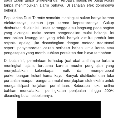
pada tubuh tanpa terdeteksi dan terbawa masuk ke pusat koloni
tanpa menimbulkan alarm bahaya. Di sanalah efek dominonya
bekerja.
Popularitas Dust Termite semakin meningkat bukan hanya karena
efektivitasnya, namun juga karena kepraktisannya. Cukup
ditaburkan di jalur lalu lintas serangga atau langsung pada bagian
yang dicurigai, maka proses pengendalian mulai bekerja. Ini
merupakan keunggulan yang tidak banyak dimiliki produk lain
sejenis, apalagi jika dibandingkan dengan metode tradisional
seperti penyemprotan cairan berbasis bahan kimia keras atau
pengasapan yang membutuhkan peralatan dan biaya tambahan.
Di bulan ini, permintaan terhadap jual obat anti rayap terbaru
meningkat tajam, terutama karena musim penghujan yang
menyebabkan kelembapan naik dan mempercepat
perkembangan koloni hama kayu. Banyak distributor dan toko
pertanian maupun bangunan mulai menyiapkan stok ekstra untuk
mengantisipasi lonjakan permintaan. Beberapa toko online
bahkan mencatatkan peningkatan penjualan hingga 200%
dibanding bulan sebelumnya.