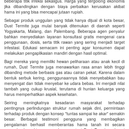
beberapa titik infeksi sekaligus. Harga yang tergolong ekonomis
jika dibandingkan dengan biaya perbaikan kerusakan akibat
hama ini yang bisa mencapai jutaan rupiah.
Sebagai produk unggulan yang tidak hanya dijual di kota besar,
Dust Termite juga mulai banyak ditemukan di daerah seperti
Yogyakarta, Malang, dan Palembang. Beberapa agen penyalur
bahkan menyediakan layanan konsultasi gratis mengenai cara
penggunaan, dosis, serta titik rawan yang sering menjadi target
infestasi. Edukasi semacam ini penting agar konsumen dapat
melakukan pengaplikasian mandiri dengan hasil optimal.
Bagi mereka yang memiliki hewan peliharaan atau anak kecil di
rumah, Dust Termite juga menawarkan rasa aman lebih tinggi
dibanding metode berbasis gas atau cairan pekat. Karena dalam
bentuk serbuk kering, penggunaannya tidak menyebabkan bau
menyengat dan tidak menyebar ke udara bebas. Ini menjadi nilai
tambah yang cukup krusial, terutama di hunian keluarga yang
harus memperhatikan aspek kesehatan.
Seiring meningkatnya kesadaran masyarakat terhadap
pentingnya perlindungan struktur rumah sejak dini, permintaan
terhadap produk dengan konsep "tuntas sampai ke akar" semakin
besar. Berbagai testimoni pengguna yang membagikan
pengalaman berhasil memberantas hama tanah ini secara