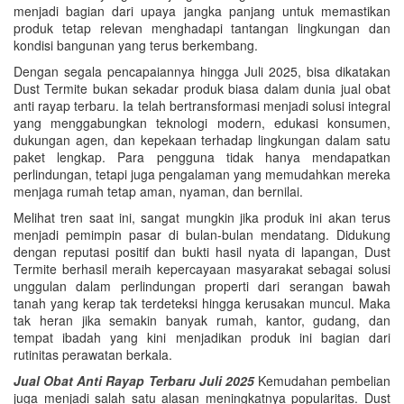
menjadi bagian dari upaya jangka panjang untuk memastikan
produk tetap relevan menghadapi tantangan lingkungan dan
kondisi bangunan yang terus berkembang.
Dengan segala pencapaiannya hingga Juli 2025, bisa dikatakan
Dust Termite bukan sekadar produk biasa dalam dunia jual obat
anti rayap terbaru. Ia telah bertransformasi menjadi solusi integral
yang menggabungkan teknologi modern, edukasi konsumen,
dukungan agen, dan kepekaan terhadap lingkungan dalam satu
paket lengkap. Para pengguna tidak hanya mendapatkan
perlindungan, tetapi juga pengalaman yang memudahkan mereka
menjaga rumah tetap aman, nyaman, dan bernilai.
Melihat tren saat ini, sangat mungkin jika produk ini akan terus
menjadi pemimpin pasar di bulan-bulan mendatang. Didukung
dengan reputasi positif dan bukti hasil nyata di lapangan, Dust
Termite berhasil meraih kepercayaan masyarakat sebagai solusi
unggulan dalam perlindungan properti dari serangan bawah
tanah yang kerap tak terdeteksi hingga kerusakan muncul. Maka
tak heran jika semakin banyak rumah, kantor, gudang, dan
tempat ibadah yang kini menjadikan produk ini bagian dari
rutinitas perawatan berkala.
Jual Obat Anti Rayap Terbaru Juli 2025
Kemudahan pembelian
juga menjadi salah satu alasan meningkatnya popularitas. Dust