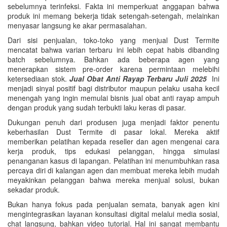
sebelumnya terinfeksi. Fakta ini memperkuat anggapan bahwa
produk ini memang bekerja tidak setengah-setengah, melainkan
menyasar langsung ke akar permasalahan.
Dari sisi penjualan, toko-toko yang menjual Dust Termite
mencatat bahwa varian terbaru ini lebih cepat habis dibanding
batch sebelumnya. Bahkan ada beberapa agen yang
menerapkan sistem pre-order karena permintaan melebihi
ketersediaan stok.
Jual Obat Anti Rayap Terbaru Juli 2025
Ini
menjadi sinyal positif bagi distributor maupun pelaku usaha kecil
menengah yang ingin memulai bisnis jual obat anti rayap ampuh
dengan produk yang sudah terbukti laku keras di pasar.
Dukungan penuh dari produsen juga menjadi faktor penentu
keberhasilan Dust Termite di pasar lokal. Mereka aktif
memberikan pelatihan kepada reseller dan agen mengenai cara
kerja produk, tips edukasi pelanggan, hingga simulasi
penanganan kasus di lapangan. Pelatihan ini menumbuhkan rasa
percaya diri di kalangan agen dan membuat mereka lebih mudah
meyakinkan pelanggan bahwa mereka menjual solusi, bukan
sekadar produk.
Bukan hanya fokus pada penjualan semata, banyak agen kini
mengintegrasikan layanan konsultasi digital melalui media sosial,
chat langsung, bahkan video tutorial. Hal ini sangat membantu