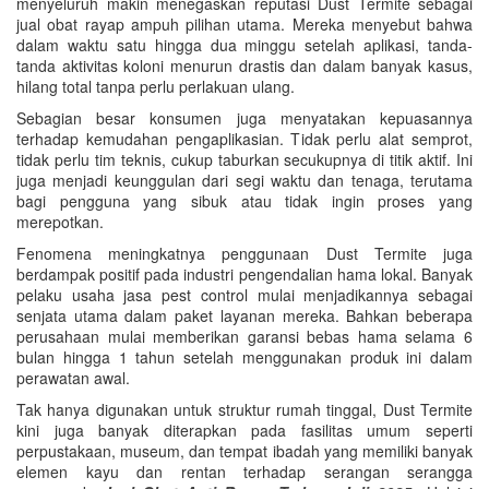
menyeluruh makin menegaskan reputasi Dust Termite sebagai
jual obat rayap ampuh pilihan utama. Mereka menyebut bahwa
dalam waktu satu hingga dua minggu setelah aplikasi, tanda-
tanda aktivitas koloni menurun drastis dan dalam banyak kasus,
hilang total tanpa perlu perlakuan ulang.
Sebagian besar konsumen juga menyatakan kepuasannya
terhadap kemudahan pengaplikasian. Tidak perlu alat semprot,
tidak perlu tim teknis, cukup taburkan secukupnya di titik aktif. Ini
juga menjadi keunggulan dari segi waktu dan tenaga, terutama
bagi pengguna yang sibuk atau tidak ingin proses yang
merepotkan.
Fenomena meningkatnya penggunaan Dust Termite juga
berdampak positif pada industri pengendalian hama lokal. Banyak
pelaku usaha jasa pest control mulai menjadikannya sebagai
senjata utama dalam paket layanan mereka. Bahkan beberapa
perusahaan mulai memberikan garansi bebas hama selama 6
bulan hingga 1 tahun setelah menggunakan produk ini dalam
perawatan awal.
Tak hanya digunakan untuk struktur rumah tinggal, Dust Termite
kini juga banyak diterapkan pada fasilitas umum seperti
perpustakaan, museum, dan tempat ibadah yang memiliki banyak
elemen kayu dan rentan terhadap serangan serangga