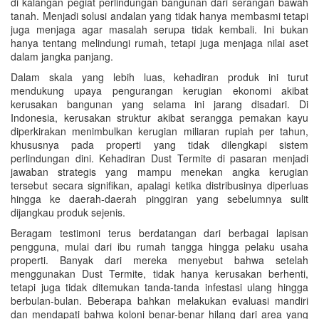
di kalangan pegiat perlindungan bangunan dari serangan bawah
tanah. Menjadi solusi andalan yang tidak hanya membasmi tetapi
juga menjaga agar masalah serupa tidak kembali. Ini bukan
hanya tentang melindungi rumah, tetapi juga menjaga nilai aset
dalam jangka panjang.
Dalam skala yang lebih luas, kehadiran produk ini turut
mendukung upaya pengurangan kerugian ekonomi akibat
kerusakan bangunan yang selama ini jarang disadari. Di
Indonesia, kerusakan struktur akibat serangga pemakan kayu
diperkirakan menimbulkan kerugian miliaran rupiah per tahun,
khususnya pada properti yang tidak dilengkapi sistem
perlindungan dini. Kehadiran Dust Termite di pasaran menjadi
jawaban strategis yang mampu menekan angka kerugian
tersebut secara signifikan, apalagi ketika distribusinya diperluas
hingga ke daerah-daerah pinggiran yang sebelumnya sulit
dijangkau produk sejenis.
Beragam testimoni terus berdatangan dari berbagai lapisan
pengguna, mulai dari ibu rumah tangga hingga pelaku usaha
properti. Banyak dari mereka menyebut bahwa setelah
menggunakan Dust Termite, tidak hanya kerusakan berhenti,
tetapi juga tidak ditemukan tanda-tanda infestasi ulang hingga
berbulan-bulan. Beberapa bahkan melakukan evaluasi mandiri
dan mendapati bahwa koloni benar-benar hilang dari area yang