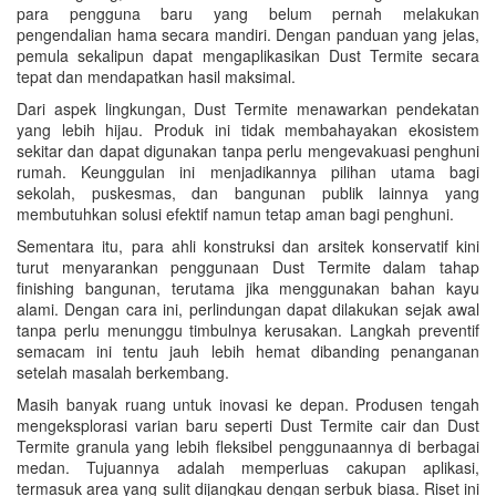
para pengguna baru yang belum pernah melakukan
pengendalian hama secara mandiri. Dengan panduan yang jelas,
pemula sekalipun dapat mengaplikasikan Dust Termite secara
tepat dan mendapatkan hasil maksimal.
Dari aspek lingkungan, Dust Termite menawarkan pendekatan
yang lebih hijau. Produk ini tidak membahayakan ekosistem
sekitar dan dapat digunakan tanpa perlu mengevakuasi penghuni
rumah. Keunggulan ini menjadikannya pilihan utama bagi
sekolah, puskesmas, dan bangunan publik lainnya yang
membutuhkan solusi efektif namun tetap aman bagi penghuni.
Sementara itu, para ahli konstruksi dan arsitek konservatif kini
turut menyarankan penggunaan Dust Termite dalam tahap
finishing bangunan, terutama jika menggunakan bahan kayu
alami. Dengan cara ini, perlindungan dapat dilakukan sejak awal
tanpa perlu menunggu timbulnya kerusakan. Langkah preventif
semacam ini tentu jauh lebih hemat dibanding penanganan
setelah masalah berkembang.
Masih banyak ruang untuk inovasi ke depan. Produsen tengah
mengeksplorasi varian baru seperti Dust Termite cair dan Dust
Termite granula yang lebih fleksibel penggunaannya di berbagai
medan. Tujuannya adalah memperluas cakupan aplikasi,
termasuk area yang sulit dijangkau dengan serbuk biasa. Riset ini