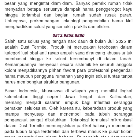
besar yang mengintai diam-diam. Banyak pemilik rumah tidak
menyadari betapa seriusnya dampak hama penggerogot kayu
hingga terlambat dan bagian rumah sudah rusak parah.
Untungnya, perkembangan teknologi pengendalian hama kini
menghadirkan solusi yang semakin praktis dan efisien.
0813.9858.8880
Salah satu solusi yang tengah naik daun di bulan Juli 2025 ini
adalah Dust Termite. Produk ini merupakan terobosan dalam
kategori jual obat anti rayap ampuh yang dirancang khusus untuk
membasmi hingga ke koloni tersembunyi di dalam tanah.
Kemampuannya menyebar secara sistemik ke seluruh anggota
koloni menjadikannya pilihan favorit para profesional pengendali
hama maupun pengguna rumahan yang ingin solusi tuntas tanpa
harus membongkar struktur bangunan.
Pasar Indonesia, khususnya di wilayah yang memiliki tingkat
kelembaban tinggi seperti Jawa Tengah dan Kalimantan,
memang menjadi sasaran empuk bagi infestasi serangga
pemakan selulosa ini. Oleh karena itu, keberadaan produk yang
mampu menyusup dan menempel pada tubuh serangga
pengangkut sangat dibutuhkan. Teknologi formulasi mikronisasi
dalam Dust Termite memungkinkan partikel halusnya menempel
pada tubuh tanpa terdeteksi dan terbawa masuk ke pusat koloni