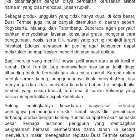
jika dibandingkan dengan biaya perbaikan kerusakan akibat
hama ini yang bisa mencapai jutaan rupiah.
Sebagai produk unggulan yang tidak hanya dijual di kota besar,
Dust Termite juga mulai banyak ditemukan di daerah seperti
Yogyakarta, Malang, dan Palembang. Beberapa agen penyalur
bahkan menyediakan layanan konsultasi gratis mengenai cara
penggunaan, dosis, serta titik rawan yang sering menjadi target
infestasi. Edukasi semacam ini penting agar konsumen dapat
melakukan pengaplikasian mandiri dengan hasil optimal.
Bagi mereka yang memiliki hewan peliharaan atau anak kecil di
rumah, Dust Termite juga menawarkan rasa aman lebih tinggi
dibanding metode berbasis gas atau cairan pekat. Karena dalam
bentuk serbuk kering, penggunaannya tidak menyebabkan bau
menyengat dan tidak menyebar ke udara bebas. Ini menjadi nilai
tambah yang cukup krusial, terutama di hunian keluarga yang
harus memperhatikan aspek kesehatan.
Seiring meningkatnya kesadaran masyarakat terhadap
pentingnya perlindungan struktur rumah sejak dini, permintaan
terhadap produk dengan konsep "tuntas sampai ke akar" semakin
besar. Berbagai testimoni pengguna yang membagikan
pengalaman berhasil memberantas hama tanah ini secara
menyeluruh makin menegaskan reputasi Dust Termite sebagai