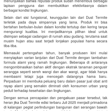
menunjukkan bahwa reputasi produk sudah menembus berbagai
lapisan pengguna dan membuktikan efektivitasnya dalam
berbagai kondisi lingkungan.
Selain dari sisi fungsional, keunggulan lain dari Dust Termite
terletak pada daya simpannya yang lama. Produk ini bisa
bertahan berbulan-bulan dalam kondisi tertutup dan kering tanpa
mengurangi kualitas. Ini menjadikannya pilihan ideal untuk
disimpan sebagai cadangan di rumah atau gudang, terutama saat
musim hujan atau saat terjadi lonjakan populasi hama secara
tiba-tiba.
Memasuki pertengahan tahun, banyak produsen kini mulai
menyiapkan varian lanjutan dari Dust Termite dengan tambahan
formula alami yang ramah lingkungan. Beberapa di antaranya
mengombinasikan bahan aktif dengan ekstrak tanaman pengusir
serangga seperti sereh wangi dan akar wangi, agar tidak hanya
membasmi tetapi juga mencegah datangnya hama baru.
Perpaduan ini membuka peluang baru dalam pasar jual obat anti
rayap alami yang semakin diminati oleh konsumen urban yang
peduli terhadap kesehatan dan lingkungan.
Dengan semua pencapaian dan pengakuan pasar tersebut, tak
heran jika Dust Termite edisi terbaru Juli 2025 menjadi primadona
di kalangan pegiat perlindungan bangunan dari serangan bawah