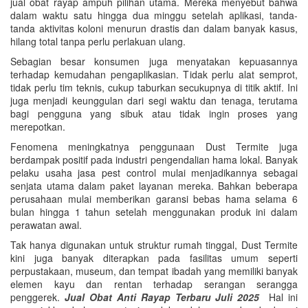
jual obat rayap ampuh pilihan utama. Mereka menyebut bahwa
dalam waktu satu hingga dua minggu setelah aplikasi, tanda-
tanda aktivitas koloni menurun drastis dan dalam banyak kasus,
hilang total tanpa perlu perlakuan ulang.
Sebagian besar konsumen juga menyatakan kepuasannya
terhadap kemudahan pengaplikasian. Tidak perlu alat semprot,
tidak perlu tim teknis, cukup taburkan secukupnya di titik aktif. Ini
juga menjadi keunggulan dari segi waktu dan tenaga, terutama
bagi pengguna yang sibuk atau tidak ingin proses yang
merepotkan.
Fenomena meningkatnya penggunaan Dust Termite juga
berdampak positif pada industri pengendalian hama lokal. Banyak
pelaku usaha jasa pest control mulai menjadikannya sebagai
senjata utama dalam paket layanan mereka. Bahkan beberapa
perusahaan mulai memberikan garansi bebas hama selama 6
bulan hingga 1 tahun setelah menggunakan produk ini dalam
perawatan awal.
Tak hanya digunakan untuk struktur rumah tinggal, Dust Termite
kini juga banyak diterapkan pada fasilitas umum seperti
perpustakaan, museum, dan tempat ibadah yang memiliki banyak
elemen kayu dan rentan terhadap serangan serangga
penggerek.
Jual Obat Anti Rayap Terbaru Juli 2025
Hal ini