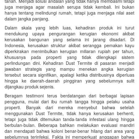
tanah. Menjadi solusi andalan yang tidak hanya membasmi tetapi
juga menjaga agar masalah serupa tidak kembali. Ini bukan
hanya tentang melindungi rumah, tetapi juga menjaga nilai aset
dalam jangka panjang.
Dalam skala yang lebih luas, kehadiran produk ini turut
mendukung upaya pengurangan kerugian ekonomi akibat
kerusakan bangunan yang selama ini jarang disadari. Di
Indonesia, kerusakan struktur akibat serangga pemakan kayu
diperkirakan menimbulkan kerugian miliaran rupiah per tahun,
khususnya pada properti yang tidak dilengkapi sistem
perlindungan dini. Kehadiran Dust Termite di pasaran menjadi
jawaban strategis yang mampu menekan angka kerugian
tersebut secara signifikan, apalagi ketika distribusinya diperluas
hingga ke daerah-daerah pinggiran yang sebelumnya sulit
dijangkau produk sejenis.
Beragam testimoni terus berdatangan dari berbagai lapisan
pengguna, mulai dari ibu rumah tangga hingga pelaku usaha
properti. Banyak dari mereka menyebut bahwa setelah
menggunakan Dust Termite, tidak hanya kerusakan berhenti,
tetapi juga tidak ditemukan tanda-tanda infestasi ulang hingga
berbulan-bulan. Beberapa bahkan melakukan evaluasi mandiri
dan mendapati bahwa koloni benar-benar hilang dari area yang
sebelumnya terinfeksi. Fakta ini memperkuat anggapan bahwa