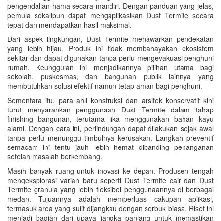
pengendalian hama secara mandiri. Dengan panduan yang jelas,
pemula sekalipun dapat mengaplikasikan Dust Termite secara
tepat dan mendapatkan hasil maksimal.
Dari aspek lingkungan, Dust Termite menawarkan pendekatan
yang lebih hijau. Produk ini tidak membahayakan ekosistem
sekitar dan dapat digunakan tanpa perlu mengevakuasi penghuni
rumah. Keunggulan ini menjadikannya pilihan utama bagi
sekolah, puskesmas, dan bangunan publik lainnya yang
membutuhkan solusi efektif namun tetap aman bagi penghuni.
Sementara itu, para ahli konstruksi dan arsitek konservatif kini
turut menyarankan penggunaan Dust Termite dalam tahap
finishing bangunan, terutama jika menggunakan bahan kayu
alami. Dengan cara ini, perlindungan dapat dilakukan sejak awal
tanpa perlu menunggu timbulnya kerusakan. Langkah preventif
semacam ini tentu jauh lebih hemat dibanding penanganan
setelah masalah berkembang.
Masih banyak ruang untuk inovasi ke depan. Produsen tengah
mengeksplorasi varian baru seperti Dust Termite cair dan Dust
Termite granula yang lebih fleksibel penggunaannya di berbagai
medan. Tujuannya adalah memperluas cakupan aplikasi,
termasuk area yang sulit dijangkau dengan serbuk biasa. Riset ini
menjadi bagian dari upaya jangka panjang untuk memastikan