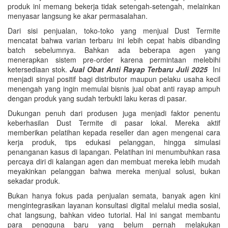
produk ini memang bekerja tidak setengah-setengah, melainkan
menyasar langsung ke akar permasalahan.
Dari sisi penjualan, toko-toko yang menjual Dust Termite
mencatat bahwa varian terbaru ini lebih cepat habis dibanding
batch sebelumnya. Bahkan ada beberapa agen yang
menerapkan sistem pre-order karena permintaan melebihi
ketersediaan stok.
Jual Obat Anti Rayap Terbaru Juli 2025
Ini
menjadi sinyal positif bagi distributor maupun pelaku usaha kecil
menengah yang ingin memulai bisnis jual obat anti rayap ampuh
dengan produk yang sudah terbukti laku keras di pasar.
Dukungan penuh dari produsen juga menjadi faktor penentu
keberhasilan Dust Termite di pasar lokal. Mereka aktif
memberikan pelatihan kepada reseller dan agen mengenai cara
kerja produk, tips edukasi pelanggan, hingga simulasi
penanganan kasus di lapangan. Pelatihan ini menumbuhkan rasa
percaya diri di kalangan agen dan membuat mereka lebih mudah
meyakinkan pelanggan bahwa mereka menjual solusi, bukan
sekadar produk.
Bukan hanya fokus pada penjualan semata, banyak agen kini
mengintegrasikan layanan konsultasi digital melalui media sosial,
chat langsung, bahkan video tutorial. Hal ini sangat membantu
para pengguna baru yang belum pernah melakukan