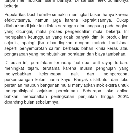
tanpa menimbulkan alarm bahaya. Di sanalah efek dominonya
bekerja.
Popularitas Dust Termite semakin meningkat bukan hanya karena
efektivitasnya, namun juga karena kepraktisannya. Cukup
ditaburkan di jalur lalu lintas serangga atau langsung pada bagian
yang dicurigai, maka proses pengendalian mulai bekerja. Ini
merupakan keunggulan yang tidak banyak dimiliki produk lain
sejenis, apalagi jika dibandingkan dengan metode tradisional
seperti penyemprotan cairan berbasis bahan kimia keras atau
pengasapan yang membutuhkan peralatan dan biaya tambahan.
Di bulan ini, permintaan terhadap jual obat anti rayap terbaru
meningkat tajam, terutama karena musim penghujan yang
menyebabkan kelembapan naik dan mempercepat
perkembangan koloni hama kayu. Banyak distributor dan toko
pertanian maupun bangunan mulai menyiapkan stok ekstra untuk
mengantisipasi lonjakan permintaan. Beberapa toko online
bahkan mencatatkan peningkatan penjualan hingga 200%
dibanding bulan sebelumnya.