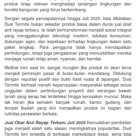
produk tetap relevan menghadapi tantangan lingkungan dan
kondisi bangunan yang terus berkembang.
Dengan segala pencapaiannya hingga Juli 2025, bisa dikatakan
Dust Termite bukan sekadar produk biasa dalam dunia jual obat
anti rayap terbaru. Ia telah bertransformasi menjadi solusi integral
yang menggabungkan teknologi modern, edukasi konsumen,
dukungan agen, dan kepekaan terhadap lingkungan dalam satu
paket lengkap. Para pengguna tidak hanya mendapatkan
perlindungan, tetapi juga pengalaman yang memudahkan mereka
menjaga rumah tetap aman, nyaman, dan bernilai.
Melihat tren saat ini, sangat mungkin jika produk ini akan terus
menjadi pemimpin pasar di bulan-bulan mendatang. Didukung
dengan reputasi positif dan bukti hasil nyata di lapangan, Dust
Termite berhasil meraih kepercayaan masyarakat sebagai solusi
unggulan dalam perlindungan properti dari serangan bawah
tanah yang kerap tak terdeteksi hingga kerusakan muncul. Maka
tak heran jika semakin banyak rumah, kantor, gudang, dan
tempat ibadah yang kini menjadikan produk ini bagian dari
rutinitas perawatan berkala.
Jual Obat Anti Rayap Terbaru Juli 2025
Kemudahan pembelian
juga menjadi salah satu alasan meningkatnya popularitas. Dust
Termite kini tersedia di berbagai marketplace besar, serta bisa