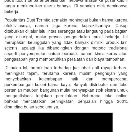
pada tubuh tanpa terdeteksi dan terbawa masuk ke pusat koloni
tanpa menimbulkan alarm bahaya. Di sanalah efek dominonya
bekerja.
Popularitas Dust Termite semakin meningkat bukan hanya karena
efektivitasnya, namun juga karena kepraktisannya. Cukup
ditaburkan di jalur lalu lintas serangga atau langsung pada bagian
yang dicurigai, maka proses pengendalian mulai bekerja. Ini
merupakan keunggulan yang tidak banyak dimiliki produk lain
sejenis, apalagi jika dibandingkan dengan metode tradisional
seperti penyemprotan cairan berbasis bahan kimia keras atau
pengasapan yang membutuhkan peralatan dan biaya tambahan.
Di bulan ini, permintaan terhadap jual obat anti rayap terbaru
meningkat tajam, terutama karena musim penghujan yang
menyebabkan kelembapan naik dan mempercepat
perkembangan koloni hama kayu. Banyak distributor dan toko
pertanian maupun bangunan mulai menyiapkan stok ekstra untuk
mengantisipasi lonjakan permintaan. Beberapa toko online
bahkan mencatatkan peningkatan penjualan hingga 200%
dibanding bulan sebelumnya.