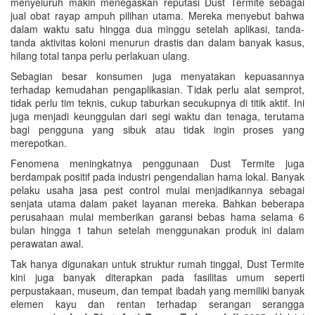
menyeluruh makin menegaskan reputasi Dust Termite sebagai
jual obat rayap ampuh pilihan utama. Mereka menyebut bahwa
dalam waktu satu hingga dua minggu setelah aplikasi, tanda-
tanda aktivitas koloni menurun drastis dan dalam banyak kasus,
hilang total tanpa perlu perlakuan ulang.
Sebagian besar konsumen juga menyatakan kepuasannya
terhadap kemudahan pengaplikasian. Tidak perlu alat semprot,
tidak perlu tim teknis, cukup taburkan secukupnya di titik aktif. Ini
juga menjadi keunggulan dari segi waktu dan tenaga, terutama
bagi pengguna yang sibuk atau tidak ingin proses yang
merepotkan.
Fenomena meningkatnya penggunaan Dust Termite juga
berdampak positif pada industri pengendalian hama lokal. Banyak
pelaku usaha jasa pest control mulai menjadikannya sebagai
senjata utama dalam paket layanan mereka. Bahkan beberapa
perusahaan mulai memberikan garansi bebas hama selama 6
bulan hingga 1 tahun setelah menggunakan produk ini dalam
perawatan awal.
Tak hanya digunakan untuk struktur rumah tinggal, Dust Termite
kini juga banyak diterapkan pada fasilitas umum seperti
perpustakaan, museum, dan tempat ibadah yang memiliki banyak
elemen kayu dan rentan terhadap serangan serangga