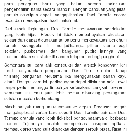
para pengguna baru yang belum pernah melakukan
pengendalian hama secara mandiri. Dengan panduan yang jelas,
pemula sekalipun dapat mengaplikasikan Dust Termite secara
tepat dan mendapatkan hasil maksimal.
Dari aspek lingkungan, Dust Termite menawarkan pendekatan
yang lebih hijau. Produk ini tidak membahayakan ekosistem
sekitar dan dapat digunakan tanpa perlu mengevakuasi penghuni
rumah. Keunggulan ini menjadikannya pilihan utama bagi
sekolah, puskesmas, dan bangunan publik lainnya yang
membutuhkan solusi efektif namun tetap aman bagi penghuni.
Sementara itu, para ahli konstruksi dan arsitek konservatif kini
turut menyarankan penggunaan Dust Termite dalam tahap
finishing bangunan, terutama jika menggunakan bahan kayu
alami. Dengan cara ini, perlindungan dapat dilakukan sejak awal
tanpa perlu menunggu timbulnya kerusakan. Langkah preventif
semacam ini tentu jauh lebih hemat dibanding penanganan
setelah masalah berkembang.
Masih banyak ruang untuk inovasi ke depan. Produsen tengah
mengeksplorasi varian baru seperti Dust Termite cair dan Dust
Termite granula yang lebih fleksibel penggunaannya di berbagai
medan. Tujuannya adalah memperluas cakupan aplikasi,
termasuk area yang sulit dijangkau dengan serbuk biasa. Riset ini