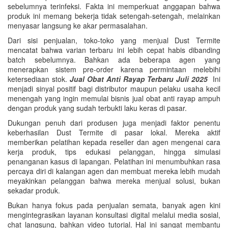
sebelumnya terinfeksi. Fakta ini memperkuat anggapan bahwa
produk ini memang bekerja tidak setengah-setengah, melainkan
menyasar langsung ke akar permasalahan.
Dari sisi penjualan, toko-toko yang menjual Dust Termite
mencatat bahwa varian terbaru ini lebih cepat habis dibanding
batch sebelumnya. Bahkan ada beberapa agen yang
menerapkan sistem pre-order karena permintaan melebihi
ketersediaan stok.
Jual Obat Anti Rayap Terbaru Juli 2025
Ini
menjadi sinyal positif bagi distributor maupun pelaku usaha kecil
menengah yang ingin memulai bisnis jual obat anti rayap ampuh
dengan produk yang sudah terbukti laku keras di pasar.
Dukungan penuh dari produsen juga menjadi faktor penentu
keberhasilan Dust Termite di pasar lokal. Mereka aktif
memberikan pelatihan kepada reseller dan agen mengenai cara
kerja produk, tips edukasi pelanggan, hingga simulasi
penanganan kasus di lapangan. Pelatihan ini menumbuhkan rasa
percaya diri di kalangan agen dan membuat mereka lebih mudah
meyakinkan pelanggan bahwa mereka menjual solusi, bukan
sekadar produk.
Bukan hanya fokus pada penjualan semata, banyak agen kini
mengintegrasikan layanan konsultasi digital melalui media sosial,
chat langsung, bahkan video tutorial. Hal ini sangat membantu