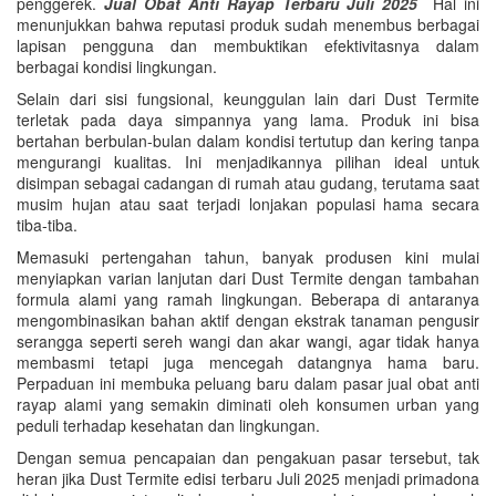
penggerek.
Jual Obat Anti Rayap Terbaru Juli 2025
Hal ini
menunjukkan bahwa reputasi produk sudah menembus berbagai
lapisan pengguna dan membuktikan efektivitasnya dalam
berbagai kondisi lingkungan.
Selain dari sisi fungsional, keunggulan lain dari Dust Termite
terletak pada daya simpannya yang lama. Produk ini bisa
bertahan berbulan-bulan dalam kondisi tertutup dan kering tanpa
mengurangi kualitas. Ini menjadikannya pilihan ideal untuk
disimpan sebagai cadangan di rumah atau gudang, terutama saat
musim hujan atau saat terjadi lonjakan populasi hama secara
tiba-tiba.
Memasuki pertengahan tahun, banyak produsen kini mulai
menyiapkan varian lanjutan dari Dust Termite dengan tambahan
formula alami yang ramah lingkungan. Beberapa di antaranya
mengombinasikan bahan aktif dengan ekstrak tanaman pengusir
serangga seperti sereh wangi dan akar wangi, agar tidak hanya
membasmi tetapi juga mencegah datangnya hama baru.
Perpaduan ini membuka peluang baru dalam pasar jual obat anti
rayap alami yang semakin diminati oleh konsumen urban yang
peduli terhadap kesehatan dan lingkungan.
Dengan semua pencapaian dan pengakuan pasar tersebut, tak
heran jika Dust Termite edisi terbaru Juli 2025 menjadi primadona