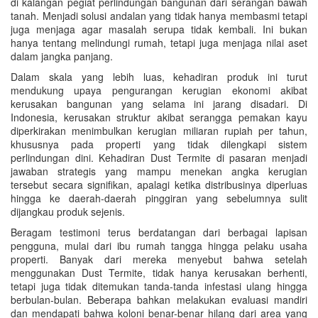
di kalangan pegiat perlindungan bangunan dari serangan bawah
tanah. Menjadi solusi andalan yang tidak hanya membasmi tetapi
juga menjaga agar masalah serupa tidak kembali. Ini bukan
hanya tentang melindungi rumah, tetapi juga menjaga nilai aset
dalam jangka panjang.
Dalam skala yang lebih luas, kehadiran produk ini turut
mendukung upaya pengurangan kerugian ekonomi akibat
kerusakan bangunan yang selama ini jarang disadari. Di
Indonesia, kerusakan struktur akibat serangga pemakan kayu
diperkirakan menimbulkan kerugian miliaran rupiah per tahun,
khususnya pada properti yang tidak dilengkapi sistem
perlindungan dini. Kehadiran Dust Termite di pasaran menjadi
jawaban strategis yang mampu menekan angka kerugian
tersebut secara signifikan, apalagi ketika distribusinya diperluas
hingga ke daerah-daerah pinggiran yang sebelumnya sulit
dijangkau produk sejenis.
Beragam testimoni terus berdatangan dari berbagai lapisan
pengguna, mulai dari ibu rumah tangga hingga pelaku usaha
properti. Banyak dari mereka menyebut bahwa setelah
menggunakan Dust Termite, tidak hanya kerusakan berhenti,
tetapi juga tidak ditemukan tanda-tanda infestasi ulang hingga
berbulan-bulan. Beberapa bahkan melakukan evaluasi mandiri
dan mendapati bahwa koloni benar-benar hilang dari area yang