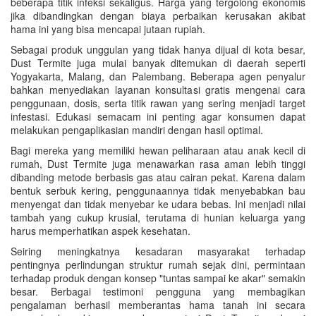
beberapa titik infeksi sekaligus. Harga yang tergolong ekonomis
jika dibandingkan dengan biaya perbaikan kerusakan akibat
hama ini yang bisa mencapai jutaan rupiah.
Sebagai produk unggulan yang tidak hanya dijual di kota besar,
Dust Termite juga mulai banyak ditemukan di daerah seperti
Yogyakarta, Malang, dan Palembang. Beberapa agen penyalur
bahkan menyediakan layanan konsultasi gratis mengenai cara
penggunaan, dosis, serta titik rawan yang sering menjadi target
infestasi. Edukasi semacam ini penting agar konsumen dapat
melakukan pengaplikasian mandiri dengan hasil optimal.
Bagi mereka yang memiliki hewan peliharaan atau anak kecil di
rumah, Dust Termite juga menawarkan rasa aman lebih tinggi
dibanding metode berbasis gas atau cairan pekat. Karena dalam
bentuk serbuk kering, penggunaannya tidak menyebabkan bau
menyengat dan tidak menyebar ke udara bebas. Ini menjadi nilai
tambah yang cukup krusial, terutama di hunian keluarga yang
harus memperhatikan aspek kesehatan.
Seiring meningkatnya kesadaran masyarakat terhadap
pentingnya perlindungan struktur rumah sejak dini, permintaan
terhadap produk dengan konsep "tuntas sampai ke akar" semakin
besar. Berbagai testimoni pengguna yang membagikan
pengalaman berhasil memberantas hama tanah ini secara