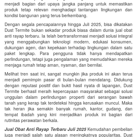
menjadi bagian dari upaya jangka panjang untuk memastikan
produk tetap relevan menghadapi tantangan lingkungan dan
kondisi bangunan yang terus berkembang.
Dengan segala pencapaiannya hingga Juli 2025, bisa dikatakan
Dust Termite bukan sekadar produk biasa dalam dunia jual obat
anti rayap terbaru. Ia telah bertransformasi menjadi solusi integral
yang menggabungkan teknologi modern, edukasi konsumen,
dukungan agen, dan kepekaan terhadap lingkungan dalam satu
paket lengkap. Para pengguna tidak hanya mendapatkan
perlindungan, tetapi juga pengalaman yang memudahkan mereka
menjaga rumah tetap aman, nyaman, dan bernilai.
Melihat tren saat ini, sangat mungkin jika produk ini akan terus
menjadi pemimpin pasar di bulan-bulan mendatang. Didukung
dengan reputasi positif dan bukti hasil nyata di lapangan, Dust
Termite berhasil meraih kepercayaan masyarakat sebagai solusi
unggulan dalam perlindungan properti dari serangan bawah
tanah yang kerap tak terdeteksi hingga kerusakan muncul. Maka
tak heran jika semakin banyak rumah, kantor, gudang, dan
tempat ibadah yang kini menjadikan produk ini bagian dari
rutinitas perawatan berkala.
Jual Obat Anti Rayap Terbaru Juli 2025
Kemudahan pembelian
juga menjadi salah satu alasan meningkatnya popularitas. Dust