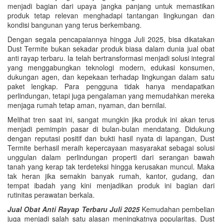
menjadi bagian dari upaya jangka panjang untuk memastikan
produk tetap relevan menghadapi tantangan lingkungan dan
kondisi bangunan yang terus berkembang.
Dengan segala pencapaiannya hingga Juli 2025, bisa dikatakan
Dust Termite bukan sekadar produk biasa dalam dunia jual obat
anti rayap terbaru. Ia telah bertransformasi menjadi solusi integral
yang menggabungkan teknologi modern, edukasi konsumen,
dukungan agen, dan kepekaan terhadap lingkungan dalam satu
paket lengkap. Para pengguna tidak hanya mendapatkan
perlindungan, tetapi juga pengalaman yang memudahkan mereka
menjaga rumah tetap aman, nyaman, dan bernilai.
Melihat tren saat ini, sangat mungkin jika produk ini akan terus
menjadi pemimpin pasar di bulan-bulan mendatang. Didukung
dengan reputasi positif dan bukti hasil nyata di lapangan, Dust
Termite berhasil meraih kepercayaan masyarakat sebagai solusi
unggulan dalam perlindungan properti dari serangan bawah
tanah yang kerap tak terdeteksi hingga kerusakan muncul. Maka
tak heran jika semakin banyak rumah, kantor, gudang, dan
tempat ibadah yang kini menjadikan produk ini bagian dari
rutinitas perawatan berkala.
Jual Obat Anti Rayap Terbaru Juli 2025
Kemudahan pembelian
juga menjadi salah satu alasan meningkatnya popularitas. Dust