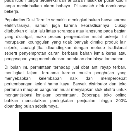
pada tubuh tanpa terdeteksi dan terbawa masuk ke pusat koloni
tanpa menimbulkan alarm bahaya. Di sanalah efek dominonya
bekerja.
Popularitas Dust Termite semakin meningkat bukan hanya karena
efektivitasnya, namun juga karena kepraktisannya. Cukup
ditaburkan di jalur lalu lintas serangga atau langsung pada bagian
yang dicurigai, maka proses pengendalian mulai bekerja. Ini
merupakan keunggulan yang tidak banyak dimiliki produk lain
sejenis, apalagi jika dibandingkan dengan metode tradisional
seperti penyemprotan cairan berbasis bahan kimia keras atau
pengasapan yang membutuhkan peralatan dan biaya tambahan.
Di bulan ini, permintaan terhadap jual obat anti rayap terbaru
meningkat tajam, terutama karena musim penghujan yang
menyebabkan kelembapan naik dan mempercepat
perkembangan koloni hama kayu. Banyak distributor dan toko
pertanian maupun bangunan mulai menyiapkan stok ekstra untuk
mengantisipasi lonjakan permintaan. Beberapa toko online
bahkan mencatatkan peningkatan penjualan hingga 200%
dibanding bulan sebelumnya.