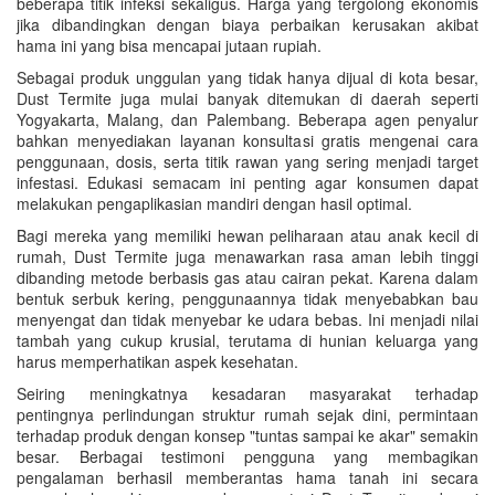
beberapa titik infeksi sekaligus. Harga yang tergolong ekonomis
jika dibandingkan dengan biaya perbaikan kerusakan akibat
hama ini yang bisa mencapai jutaan rupiah.
Sebagai produk unggulan yang tidak hanya dijual di kota besar,
Dust Termite juga mulai banyak ditemukan di daerah seperti
Yogyakarta, Malang, dan Palembang. Beberapa agen penyalur
bahkan menyediakan layanan konsultasi gratis mengenai cara
penggunaan, dosis, serta titik rawan yang sering menjadi target
infestasi. Edukasi semacam ini penting agar konsumen dapat
melakukan pengaplikasian mandiri dengan hasil optimal.
Bagi mereka yang memiliki hewan peliharaan atau anak kecil di
rumah, Dust Termite juga menawarkan rasa aman lebih tinggi
dibanding metode berbasis gas atau cairan pekat. Karena dalam
bentuk serbuk kering, penggunaannya tidak menyebabkan bau
menyengat dan tidak menyebar ke udara bebas. Ini menjadi nilai
tambah yang cukup krusial, terutama di hunian keluarga yang
harus memperhatikan aspek kesehatan.
Seiring meningkatnya kesadaran masyarakat terhadap
pentingnya perlindungan struktur rumah sejak dini, permintaan
terhadap produk dengan konsep "tuntas sampai ke akar" semakin
besar. Berbagai testimoni pengguna yang membagikan
pengalaman berhasil memberantas hama tanah ini secara