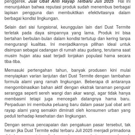
penggerek.
Jual Obat Anti Rayap Terbaru Juli 2025
Hal ini
menunjukkan bahwa reputasi produk sudah menembus berbagai
lapisan pengguna dan membuktikan efektivitasnya dalam
berbagai kondisi lingkungan.
Selain dari sisi fungsional, keunggulan lain dari Dust Termite
terletak pada daya simpannya yang lama. Produk ini bisa
bertahan berbulan-bulan dalam kondisi tertutup dan kering tanpa
mengurangi kualitas. Ini menjadikannya pilihan ideal untuk
disimpan sebagai cadangan di rumah atau gudang, terutama saat
musim hujan atau saat terjadi lonjakan populasi hama secara
tiba-tiba.
Memasuki pertengahan tahun, banyak produsen kini mulai
menyiapkan varian lanjutan dari Dust Termite dengan tambahan
formula alami yang ramah lingkungan. Beberapa di antaranya
mengombinasikan bahan aktif dengan ekstrak tanaman pengusir
serangga seperti sereh wangi dan akar wangi, agar tidak hanya
membasmi tetapi juga mencegah datangnya hama baru.
Perpaduan ini membuka peluang baru dalam pasar jual obat anti
rayap alami yang semakin diminati oleh konsumen urban yang
peduli terhadap kesehatan dan lingkungan.
Dengan semua pencapaian dan pengakuan pasar tersebut, tak
heran jika Dust Termite edisi terbaru Juli 2025 menjadi primadona