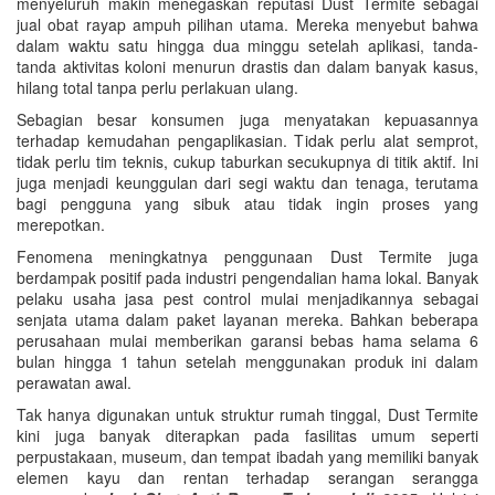
menyeluruh makin menegaskan reputasi Dust Termite sebagai
jual obat rayap ampuh pilihan utama. Mereka menyebut bahwa
dalam waktu satu hingga dua minggu setelah aplikasi, tanda-
tanda aktivitas koloni menurun drastis dan dalam banyak kasus,
hilang total tanpa perlu perlakuan ulang.
Sebagian besar konsumen juga menyatakan kepuasannya
terhadap kemudahan pengaplikasian. Tidak perlu alat semprot,
tidak perlu tim teknis, cukup taburkan secukupnya di titik aktif. Ini
juga menjadi keunggulan dari segi waktu dan tenaga, terutama
bagi pengguna yang sibuk atau tidak ingin proses yang
merepotkan.
Fenomena meningkatnya penggunaan Dust Termite juga
berdampak positif pada industri pengendalian hama lokal. Banyak
pelaku usaha jasa pest control mulai menjadikannya sebagai
senjata utama dalam paket layanan mereka. Bahkan beberapa
perusahaan mulai memberikan garansi bebas hama selama 6
bulan hingga 1 tahun setelah menggunakan produk ini dalam
perawatan awal.
Tak hanya digunakan untuk struktur rumah tinggal, Dust Termite
kini juga banyak diterapkan pada fasilitas umum seperti
perpustakaan, museum, dan tempat ibadah yang memiliki banyak
elemen kayu dan rentan terhadap serangan serangga