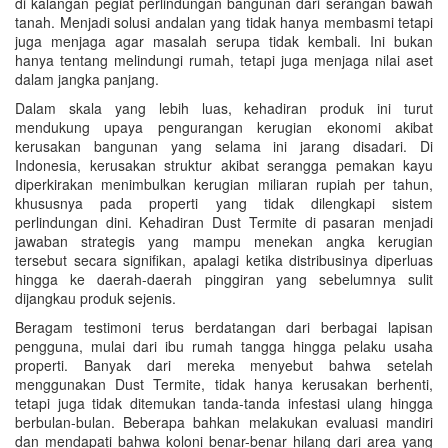
di kalangan pegiat perlindungan bangunan dari serangan bawah
tanah. Menjadi solusi andalan yang tidak hanya membasmi tetapi
juga menjaga agar masalah serupa tidak kembali. Ini bukan
hanya tentang melindungi rumah, tetapi juga menjaga nilai aset
dalam jangka panjang.
Dalam skala yang lebih luas, kehadiran produk ini turut
mendukung upaya pengurangan kerugian ekonomi akibat
kerusakan bangunan yang selama ini jarang disadari. Di
Indonesia, kerusakan struktur akibat serangga pemakan kayu
diperkirakan menimbulkan kerugian miliaran rupiah per tahun,
khususnya pada properti yang tidak dilengkapi sistem
perlindungan dini. Kehadiran Dust Termite di pasaran menjadi
jawaban strategis yang mampu menekan angka kerugian
tersebut secara signifikan, apalagi ketika distribusinya diperluas
hingga ke daerah-daerah pinggiran yang sebelumnya sulit
dijangkau produk sejenis.
Beragam testimoni terus berdatangan dari berbagai lapisan
pengguna, mulai dari ibu rumah tangga hingga pelaku usaha
properti. Banyak dari mereka menyebut bahwa setelah
menggunakan Dust Termite, tidak hanya kerusakan berhenti,
tetapi juga tidak ditemukan tanda-tanda infestasi ulang hingga
berbulan-bulan. Beberapa bahkan melakukan evaluasi mandiri
dan mendapati bahwa koloni benar-benar hilang dari area yang