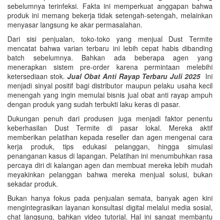
sebelumnya terinfeksi. Fakta ini memperkuat anggapan bahwa
produk ini memang bekerja tidak setengah-setengah, melainkan
menyasar langsung ke akar permasalahan.
Dari sisi penjualan, toko-toko yang menjual Dust Termite
mencatat bahwa varian terbaru ini lebih cepat habis dibanding
batch sebelumnya. Bahkan ada beberapa agen yang
menerapkan sistem pre-order karena permintaan melebihi
ketersediaan stok.
Jual Obat Anti Rayap Terbaru Juli 2025
Ini
menjadi sinyal positif bagi distributor maupun pelaku usaha kecil
menengah yang ingin memulai bisnis jual obat anti rayap ampuh
dengan produk yang sudah terbukti laku keras di pasar.
Dukungan penuh dari produsen juga menjadi faktor penentu
keberhasilan Dust Termite di pasar lokal. Mereka aktif
memberikan pelatihan kepada reseller dan agen mengenai cara
kerja produk, tips edukasi pelanggan, hingga simulasi
penanganan kasus di lapangan. Pelatihan ini menumbuhkan rasa
percaya diri di kalangan agen dan membuat mereka lebih mudah
meyakinkan pelanggan bahwa mereka menjual solusi, bukan
sekadar produk.
Bukan hanya fokus pada penjualan semata, banyak agen kini
mengintegrasikan layanan konsultasi digital melalui media sosial,
chat langsung, bahkan video tutorial. Hal ini sangat membantu