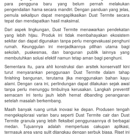
para pengguna baru yang belum pernah melakukan
pengendalian hama secara mandiri. Dengan panduan yang jelas,
pemula sekalipun dapat mengaplikasikan Dust Termite secara
tepat dan mendapatkan hasil maksimal.
Dari aspek lingkungan, Dust Termite menawarkan pendekatan
yang lebih hijau. Produk ini tidak membahayakan ekosistem
sekitar dan dapat digunakan tanpa perlu mengevakuasi penghuni
rumah. Keunggulan ini menjadikannya pilihan utama bagi
sekolah, puskesmas, dan bangunan publik lainnya yang
membutuhkan solusi efektif namun tetap aman bagi penghuni.
Sementara itu, para ahli konstruksi dan arsitek konservatif kini
turut menyarankan penggunaan Dust Termite dalam tahap
finishing bangunan, terutama jika menggunakan bahan kayu
alami. Dengan cara ini, perlindungan dapat dilakukan sejak awal
tanpa perlu menunggu timbulnya kerusakan. Langkah preventif
semacam ini tentu jauh lebih hemat dibanding penanganan
setelah masalah berkembang.
Masih banyak ruang untuk inovasi ke depan. Produsen tengah
mengeksplorasi varian baru seperti Dust Termite cair dan Dust
Termite granula yang lebih fleksibel penggunaannya di berbagai
medan. Tujuannya adalah memperluas cakupan aplikasi,
termasuk area yang sulit dijangkau dengan serbuk biasa. Riset ini