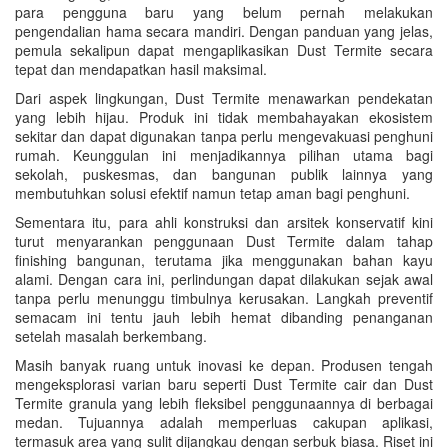
para pengguna baru yang belum pernah melakukan
pengendalian hama secara mandiri. Dengan panduan yang jelas,
pemula sekalipun dapat mengaplikasikan Dust Termite secara
tepat dan mendapatkan hasil maksimal.
Dari aspek lingkungan, Dust Termite menawarkan pendekatan
yang lebih hijau. Produk ini tidak membahayakan ekosistem
sekitar dan dapat digunakan tanpa perlu mengevakuasi penghuni
rumah. Keunggulan ini menjadikannya pilihan utama bagi
sekolah, puskesmas, dan bangunan publik lainnya yang
membutuhkan solusi efektif namun tetap aman bagi penghuni.
Sementara itu, para ahli konstruksi dan arsitek konservatif kini
turut menyarankan penggunaan Dust Termite dalam tahap
finishing bangunan, terutama jika menggunakan bahan kayu
alami. Dengan cara ini, perlindungan dapat dilakukan sejak awal
tanpa perlu menunggu timbulnya kerusakan. Langkah preventif
semacam ini tentu jauh lebih hemat dibanding penanganan
setelah masalah berkembang.
Masih banyak ruang untuk inovasi ke depan. Produsen tengah
mengeksplorasi varian baru seperti Dust Termite cair dan Dust
Termite granula yang lebih fleksibel penggunaannya di berbagai
medan. Tujuannya adalah memperluas cakupan aplikasi,
termasuk area yang sulit dijangkau dengan serbuk biasa. Riset ini