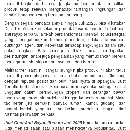
menjadi bagian dari upaya jangka panjang untuk memastikan
produk tetap relevan menghadapi tantangan lingkungan dan
kondisi bangunan yang terus berkembang.
Dengan segala pencapaiannya hingga Juli 2025, bisa dikatakan
Dust Termite bukan sekadar produk biasa dalam dunia jual obat
anti rayap terbaru. Ia telah bertransformasi menjadi solusi integral
yang menggabungkan teknologi modern, edukasi konsumen,
dukungan agen, dan kepekaan terhadap lingkungan dalam satu
paket lengkap. Para pengguna tidak hanya mendapatkan
perlindungan, tetapi juga pengalaman yang memudahkan mereka
menjaga rumah tetap aman, nyaman, dan bernilai.
Melihat tren saat ini, sangat mungkin jika produk ini akan terus
menjadi pemimpin pasar di bulan-bulan mendatang. Didukung
dengan reputasi positif dan bukti hasil nyata di lapangan, Dust
Termite berhasil meraih kepercayaan masyarakat sebagai solusi
unggulan dalam perlindungan properti dari serangan bawah
tanah yang kerap tak terdeteksi hingga kerusakan muncul. Maka
tak heran jika semakin banyak rumah, kantor, gudang, dan
tempat ibadah yang kini menjadikan produk ini bagian dari
rutinitas perawatan berkala.
Jual Obat Anti Rayap Terbaru Juli 2025
Kemudahan pembelian
juga menjadi salah satu alasan meningkatnya popularitas. Dust