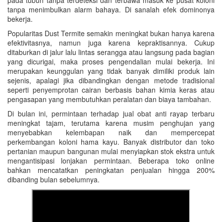
pada tubuh tanpa terdeteksi dan terbawa masuk ke pusat koloni
tanpa menimbulkan alarm bahaya. Di sanalah efek dominonya
bekerja.
Popularitas Dust Termite semakin meningkat bukan hanya karena
efektivitasnya, namun juga karena kepraktisannya. Cukup
ditaburkan di jalur lalu lintas serangga atau langsung pada bagian
yang dicurigai, maka proses pengendalian mulai bekerja. Ini
merupakan keunggulan yang tidak banyak dimiliki produk lain
sejenis, apalagi jika dibandingkan dengan metode tradisional
seperti penyemprotan cairan berbasis bahan kimia keras atau
pengasapan yang membutuhkan peralatan dan biaya tambahan.
Di bulan ini, permintaan terhadap jual obat anti rayap terbaru
meningkat tajam, terutama karena musim penghujan yang
menyebabkan kelembapan naik dan mempercepat
perkembangan koloni hama kayu. Banyak distributor dan toko
pertanian maupun bangunan mulai menyiapkan stok ekstra untuk
mengantisipasi lonjakan permintaan. Beberapa toko online
bahkan mencatatkan peningkatan penjualan hingga 200%
dibanding bulan sebelumnya.