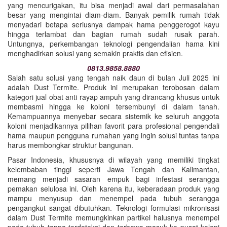
yang mencurigakan, itu bisa menjadi awal dari permasalahan
besar yang mengintai diam-diam. Banyak pemilik rumah tidak
menyadari betapa seriusnya dampak hama penggerogot kayu
hingga terlambat dan bagian rumah sudah rusak parah.
Untungnya, perkembangan teknologi pengendalian hama kini
menghadirkan solusi yang semakin praktis dan efisien.
0813.9858.8880
Salah satu solusi yang tengah naik daun di bulan Juli 2025 ini
adalah Dust Termite. Produk ini merupakan terobosan dalam
kategori jual obat anti rayap ampuh yang dirancang khusus untuk
membasmi hingga ke koloni tersembunyi di dalam tanah.
Kemampuannya menyebar secara sistemik ke seluruh anggota
koloni menjadikannya pilihan favorit para profesional pengendali
hama maupun pengguna rumahan yang ingin solusi tuntas tanpa
harus membongkar struktur bangunan.
Pasar Indonesia, khususnya di wilayah yang memiliki tingkat
kelembaban tinggi seperti Jawa Tengah dan Kalimantan,
memang menjadi sasaran empuk bagi infestasi serangga
pemakan selulosa ini. Oleh karena itu, keberadaan produk yang
mampu menyusup dan menempel pada tubuh serangga
pengangkut sangat dibutuhkan. Teknologi formulasi mikronisasi
dalam Dust Termite memungkinkan partikel halusnya menempel