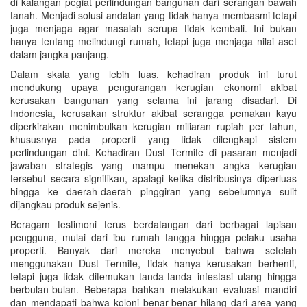
di kalangan pegiat perlindungan bangunan dari serangan bawah
tanah. Menjadi solusi andalan yang tidak hanya membasmi tetapi
juga menjaga agar masalah serupa tidak kembali. Ini bukan
hanya tentang melindungi rumah, tetapi juga menjaga nilai aset
dalam jangka panjang.
Dalam skala yang lebih luas, kehadiran produk ini turut
mendukung upaya pengurangan kerugian ekonomi akibat
kerusakan bangunan yang selama ini jarang disadari. Di
Indonesia, kerusakan struktur akibat serangga pemakan kayu
diperkirakan menimbulkan kerugian miliaran rupiah per tahun,
khususnya pada properti yang tidak dilengkapi sistem
perlindungan dini. Kehadiran Dust Termite di pasaran menjadi
jawaban strategis yang mampu menekan angka kerugian
tersebut secara signifikan, apalagi ketika distribusinya diperluas
hingga ke daerah-daerah pinggiran yang sebelumnya sulit
dijangkau produk sejenis.
Beragam testimoni terus berdatangan dari berbagai lapisan
pengguna, mulai dari ibu rumah tangga hingga pelaku usaha
properti. Banyak dari mereka menyebut bahwa setelah
menggunakan Dust Termite, tidak hanya kerusakan berhenti,
tetapi juga tidak ditemukan tanda-tanda infestasi ulang hingga
berbulan-bulan. Beberapa bahkan melakukan evaluasi mandiri
dan mendapati bahwa koloni benar-benar hilang dari area yang