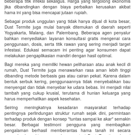
beberapa titik infeksi sekaligus. Harga yang tergolong ekonomis
jika dibandingkan dengan biaya perbaikan kerusakan akibat
hama ini yang bisa mencapai jutaan rupiah.
Sebagai produk unggulan yang tidak hanya dijual di kota besar,
Dust Termite juga mulai banyak ditemukan di daerah seperti
Yogyakarta, Malang, dan Palembang. Beberapa agen penyalur
bahkan menyediakan layanan konsultasi gratis mengenai cara
penggunaan, dosis, serta titik rawan yang sering menjadi target
infestasi. Edukasi semacam ini penting agar konsumen dapat
melakukan pengaplikasian mandiri dengan hasil optimal.
Bagi mereka yang memiliki hewan peliharaan atau anak kecil di
rumah, Dust Termite juga menawarkan rasa aman lebih tinggi
dibanding metode berbasis gas atau cairan pekat. Karena dalam
bentuk serbuk kering, penggunaannya tidak menyebabkan bau
menyengat dan tidak menyebar ke udara bebas. Ini menjadi nilai
tambah yang cukup krusial, terutama di hunian keluarga yang
harus memperhatikan aspek kesehatan.
Seiring meningkatnya kesadaran masyarakat terhadap
pentingnya perlindungan struktur rumah sejak dini, permintaan
terhadap produk dengan konsep "tuntas sampai ke akar" semakin
besar. Berbagai testimoni pengguna yang membagikan
pengalaman berhasil memberantas hama tanah ini secara