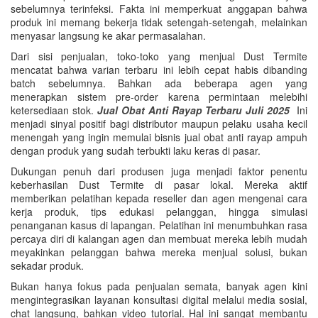
sebelumnya terinfeksi. Fakta ini memperkuat anggapan bahwa
produk ini memang bekerja tidak setengah-setengah, melainkan
menyasar langsung ke akar permasalahan.
Dari sisi penjualan, toko-toko yang menjual Dust Termite
mencatat bahwa varian terbaru ini lebih cepat habis dibanding
batch sebelumnya. Bahkan ada beberapa agen yang
menerapkan sistem pre-order karena permintaan melebihi
ketersediaan stok.
Jual Obat Anti Rayap Terbaru Juli 2025
Ini
menjadi sinyal positif bagi distributor maupun pelaku usaha kecil
menengah yang ingin memulai bisnis jual obat anti rayap ampuh
dengan produk yang sudah terbukti laku keras di pasar.
Dukungan penuh dari produsen juga menjadi faktor penentu
keberhasilan Dust Termite di pasar lokal. Mereka aktif
memberikan pelatihan kepada reseller dan agen mengenai cara
kerja produk, tips edukasi pelanggan, hingga simulasi
penanganan kasus di lapangan. Pelatihan ini menumbuhkan rasa
percaya diri di kalangan agen dan membuat mereka lebih mudah
meyakinkan pelanggan bahwa mereka menjual solusi, bukan
sekadar produk.
Bukan hanya fokus pada penjualan semata, banyak agen kini
mengintegrasikan layanan konsultasi digital melalui media sosial,
chat langsung, bahkan video tutorial. Hal ini sangat membantu