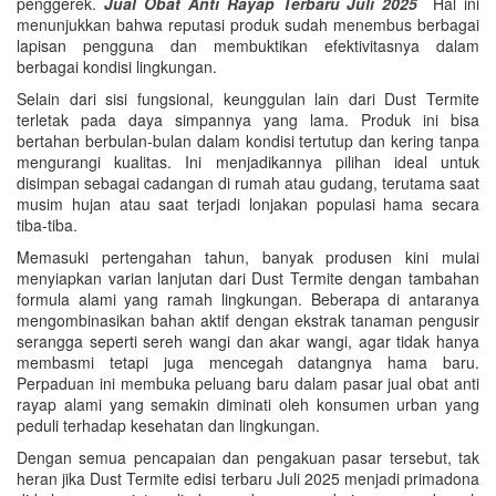
penggerek.
Jual Obat Anti Rayap Terbaru Juli 2025
Hal ini
menunjukkan bahwa reputasi produk sudah menembus berbagai
lapisan pengguna dan membuktikan efektivitasnya dalam
berbagai kondisi lingkungan.
Selain dari sisi fungsional, keunggulan lain dari Dust Termite
terletak pada daya simpannya yang lama. Produk ini bisa
bertahan berbulan-bulan dalam kondisi tertutup dan kering tanpa
mengurangi kualitas. Ini menjadikannya pilihan ideal untuk
disimpan sebagai cadangan di rumah atau gudang, terutama saat
musim hujan atau saat terjadi lonjakan populasi hama secara
tiba-tiba.
Memasuki pertengahan tahun, banyak produsen kini mulai
menyiapkan varian lanjutan dari Dust Termite dengan tambahan
formula alami yang ramah lingkungan. Beberapa di antaranya
mengombinasikan bahan aktif dengan ekstrak tanaman pengusir
serangga seperti sereh wangi dan akar wangi, agar tidak hanya
membasmi tetapi juga mencegah datangnya hama baru.
Perpaduan ini membuka peluang baru dalam pasar jual obat anti
rayap alami yang semakin diminati oleh konsumen urban yang
peduli terhadap kesehatan dan lingkungan.
Dengan semua pencapaian dan pengakuan pasar tersebut, tak
heran jika Dust Termite edisi terbaru Juli 2025 menjadi primadona