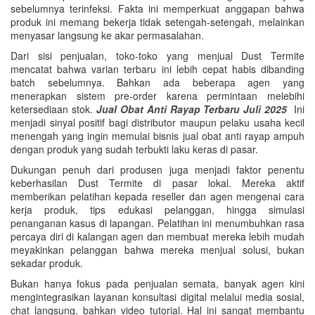
sebelumnya terinfeksi. Fakta ini memperkuat anggapan bahwa
produk ini memang bekerja tidak setengah-setengah, melainkan
menyasar langsung ke akar permasalahan.
Dari sisi penjualan, toko-toko yang menjual Dust Termite
mencatat bahwa varian terbaru ini lebih cepat habis dibanding
batch sebelumnya. Bahkan ada beberapa agen yang
menerapkan sistem pre-order karena permintaan melebihi
ketersediaan stok.
Jual Obat Anti Rayap Terbaru Juli 2025
Ini
menjadi sinyal positif bagi distributor maupun pelaku usaha kecil
menengah yang ingin memulai bisnis jual obat anti rayap ampuh
dengan produk yang sudah terbukti laku keras di pasar.
Dukungan penuh dari produsen juga menjadi faktor penentu
keberhasilan Dust Termite di pasar lokal. Mereka aktif
memberikan pelatihan kepada reseller dan agen mengenai cara
kerja produk, tips edukasi pelanggan, hingga simulasi
penanganan kasus di lapangan. Pelatihan ini menumbuhkan rasa
percaya diri di kalangan agen dan membuat mereka lebih mudah
meyakinkan pelanggan bahwa mereka menjual solusi, bukan
sekadar produk.
Bukan hanya fokus pada penjualan semata, banyak agen kini
mengintegrasikan layanan konsultasi digital melalui media sosial,
chat langsung, bahkan video tutorial. Hal ini sangat membantu