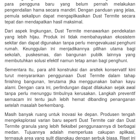
para pengguna baru yang belum pernah melakukan
pengendalian hama secara mandiri. Dengan panduan yang jelas,
pemula sekalipun dapat mengaplikasikan Dust Termite secara
tepat dan mendapatkan hasil maksimal.
Dari aspek lingkungan, Dust Termite menawarkan pendekatan
yang lebih hijau. Produk ini tidak membahayakan ekosistem
sekitar dan dapat digunakan tanpa perlu mengevakuasi penghuni
rumah. Keunggulan ini menjadikannya pilihan utama bagi
sekolah, puskesmas, dan bangunan publik lainnya yang
membutuhkan solusi efektif namun tetap aman bagi penghuni.
Sementara itu, para ahli konstruksi dan arsitek konservatif kini
turut menyarankan penggunaan Dust Termite dalam tahap
finishing bangunan, terutama jika menggunakan bahan kayu
alami. Dengan cara ini, perlindungan dapat dilakukan sejak awal
tanpa perlu menunggu timbulnya kerusakan. Langkah preventif
semacam ini tentu jauh lebih hemat dibanding penanganan
setelah masalah berkembang.
Masih banyak ruang untuk inovasi ke depan. Produsen tengah
mengeksplorasi varian baru seperti Dust Termite cair dan Dust
Termite granula yang lebih fleksibel penggunaannya di berbagai
medan. Tujuannya adalah memperluas cakupan aplikasi,
termasuk area yang sulit dijangkau dengan serbuk biasa. Riset ini