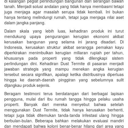
di kalangan pegiat perlindungan bangunan dari serangan bawah
tanah. Menjadi solusi andalan yang tidak hanya membasmi tetapi
juga menjaga agar masalah serupa tidak kembali. Ini bukan
hanya tentang melindungi rumah, tetapi juga menjaga nilai aset
dalam jangka panjang.
Dalam skala yang lebih luas, kehadiran produk ini turut
mendukung upaya pengurangan kerugian ekonomi akibat
kerusakan bangunan yang selama ini jarang disadari. Di
Indonesia, kerusakan struktur akibat serangga pemakan kayu
diperkirakan menimbulkan kerugian miliaran rupiah per tahun,
khususnya pada properti yang tidak dilengkapi sistem
perlindungan dini. Kehadiran Dust Termite di pasaran menjadi
jawaban strategis yang mampu menekan angka kerugian
tersebut secara signifikan, apalagi ketika distribusinya diperluas
hingga ke daerah-daerah pinggiran yang sebelumnya sulit
dijangkau produk sejenis.
Beragam testimoni terus berdatangan dari berbagai lapisan
pengguna, mulai dari ibu rumah tangga hingga pelaku usaha
properti. Banyak dari mereka menyebut bahwa setelah
menggunakan Dust Termite, tidak hanya kerusakan berhenti,
tetapi juga tidak ditemukan tanda-tanda infestasi ulang hingga
berbulan-bulan. Beberapa bahkan melakukan evaluasi mandiri
dan mendapati bahwa koloni benar-benar hilang dari area yang