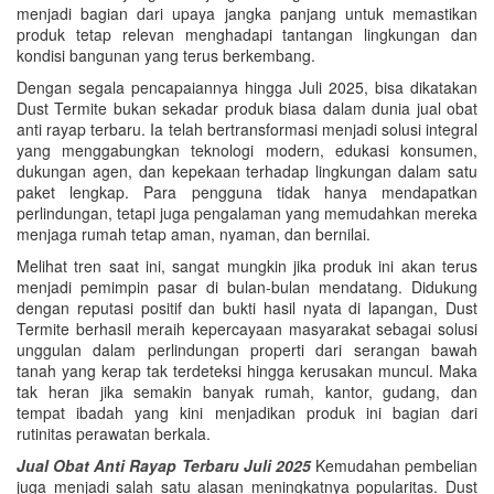
menjadi bagian dari upaya jangka panjang untuk memastikan
produk tetap relevan menghadapi tantangan lingkungan dan
kondisi bangunan yang terus berkembang.
Dengan segala pencapaiannya hingga Juli 2025, bisa dikatakan
Dust Termite bukan sekadar produk biasa dalam dunia jual obat
anti rayap terbaru. Ia telah bertransformasi menjadi solusi integral
yang menggabungkan teknologi modern, edukasi konsumen,
dukungan agen, dan kepekaan terhadap lingkungan dalam satu
paket lengkap. Para pengguna tidak hanya mendapatkan
perlindungan, tetapi juga pengalaman yang memudahkan mereka
menjaga rumah tetap aman, nyaman, dan bernilai.
Melihat tren saat ini, sangat mungkin jika produk ini akan terus
menjadi pemimpin pasar di bulan-bulan mendatang. Didukung
dengan reputasi positif dan bukti hasil nyata di lapangan, Dust
Termite berhasil meraih kepercayaan masyarakat sebagai solusi
unggulan dalam perlindungan properti dari serangan bawah
tanah yang kerap tak terdeteksi hingga kerusakan muncul. Maka
tak heran jika semakin banyak rumah, kantor, gudang, dan
tempat ibadah yang kini menjadikan produk ini bagian dari
rutinitas perawatan berkala.
Jual Obat Anti Rayap Terbaru Juli 2025
Kemudahan pembelian
juga menjadi salah satu alasan meningkatnya popularitas. Dust