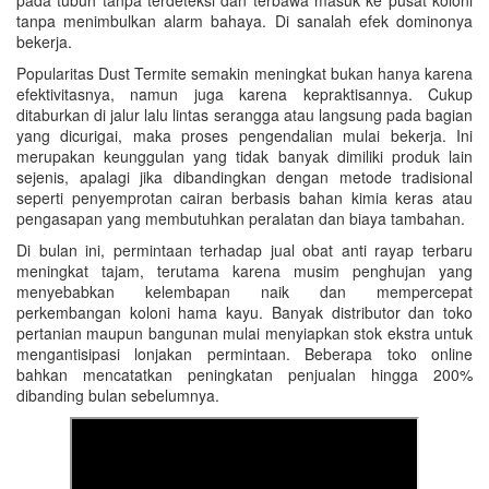
pada tubuh tanpa terdeteksi dan terbawa masuk ke pusat koloni
tanpa menimbulkan alarm bahaya. Di sanalah efek dominonya
bekerja.
Popularitas Dust Termite semakin meningkat bukan hanya karena
efektivitasnya, namun juga karena kepraktisannya. Cukup
ditaburkan di jalur lalu lintas serangga atau langsung pada bagian
yang dicurigai, maka proses pengendalian mulai bekerja. Ini
merupakan keunggulan yang tidak banyak dimiliki produk lain
sejenis, apalagi jika dibandingkan dengan metode tradisional
seperti penyemprotan cairan berbasis bahan kimia keras atau
pengasapan yang membutuhkan peralatan dan biaya tambahan.
Di bulan ini, permintaan terhadap jual obat anti rayap terbaru
meningkat tajam, terutama karena musim penghujan yang
menyebabkan kelembapan naik dan mempercepat
perkembangan koloni hama kayu. Banyak distributor dan toko
pertanian maupun bangunan mulai menyiapkan stok ekstra untuk
mengantisipasi lonjakan permintaan. Beberapa toko online
bahkan mencatatkan peningkatan penjualan hingga 200%
dibanding bulan sebelumnya.