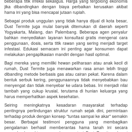
beberapa titik infeksi sekaligus. Harga yang tergolong ekonomis
jika dibandingkan dengan biaya perbaikan kerusakan akibat
hama ini yang bisa mencapai jutaan rupiah.
Sebagai produk unggulan yang tidak hanya dijual di kota besar,
Dust Termite juga mulai banyak ditemukan di daerah seperti
Yogyakarta, Malang, dan Palembang. Beberapa agen penyalur
bahkan menyediakan layanan konsultasi gratis mengenai cara
penggunaan, dosis, serta titik rawan yang sering menjadi target
infestasi. Edukasi semacam ini penting agar konsumen dapat
melakukan pengaplikasian mandiri dengan hasil optimal.
Bagi mereka yang memiliki hewan peliharaan atau anak kecil di
rumah, Dust Termite juga menawarkan rasa aman lebih tinggi
dibanding metode berbasis gas atau cairan pekat. Karena dalam
bentuk serbuk kering, penggunaannya tidak menyebabkan bau
menyengat dan tidak menyebar ke udara bebas. Ini menjadi nilai
tambah yang cukup krusial, terutama di hunian keluarga yang
harus memperhatikan aspek kesehatan.
Seiring meningkatnya kesadaran masyarakat terhadap
pentingnya perlindungan struktur rumah sejak dini, permintaan
terhadap produk dengan konsep "tuntas sampai ke akar" semakin
besar. Berbagai testimoni pengguna yang membagikan
pengalaman berhasil memberantas hama tanah ini secara