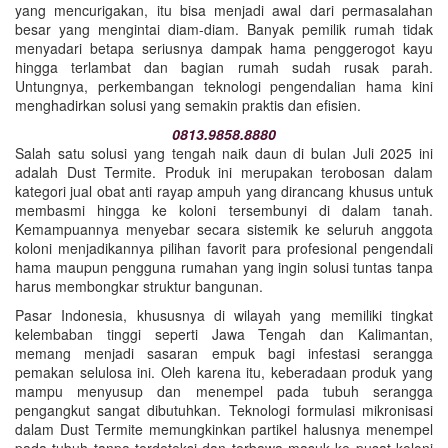
yang mencurigakan, itu bisa menjadi awal dari permasalahan
besar yang mengintai diam-diam. Banyak pemilik rumah tidak
menyadari betapa seriusnya dampak hama penggerogot kayu
hingga terlambat dan bagian rumah sudah rusak parah.
Untungnya, perkembangan teknologi pengendalian hama kini
menghadirkan solusi yang semakin praktis dan efisien.
0813.9858.8880
Salah satu solusi yang tengah naik daun di bulan Juli 2025 ini
adalah Dust Termite. Produk ini merupakan terobosan dalam
kategori jual obat anti rayap ampuh yang dirancang khusus untuk
membasmi hingga ke koloni tersembunyi di dalam tanah.
Kemampuannya menyebar secara sistemik ke seluruh anggota
koloni menjadikannya pilihan favorit para profesional pengendali
hama maupun pengguna rumahan yang ingin solusi tuntas tanpa
harus membongkar struktur bangunan.
Pasar Indonesia, khususnya di wilayah yang memiliki tingkat
kelembaban tinggi seperti Jawa Tengah dan Kalimantan,
memang menjadi sasaran empuk bagi infestasi serangga
pemakan selulosa ini. Oleh karena itu, keberadaan produk yang
mampu menyusup dan menempel pada tubuh serangga
pengangkut sangat dibutuhkan. Teknologi formulasi mikronisasi
dalam Dust Termite memungkinkan partikel halusnya menempel