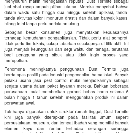
menyeluruh makin menegaskan reputasi Dust Termite sebagai
jual obat rayap ampuh pilihan utama. Mereka menyebut bahwa
dalam waktu satu hingga dua minggu setelah aplikasi, tanda-
tanda aktivitas koloni menurun drastis dan dalam banyak kasus,
hilang total tanpa perlu perlakuan ulang.
Sebagian besar konsumen juga menyatakan kepuasannya
terhadap kemudahan pengaplikasian. Tidak perlu alat semprot,
tidak perlu tim teknis, cukup taburkan secukupnya di titik aktif. Ini
juga menjadi keunggulan dari segi waktu dan tenaga, terutama
bagi pengguna yang sibuk atau tidak ingin proses yang
merepotkan.
Fenomena meningkatnya penggunaan Dust Termite juga
berdampak positif pada industri pengendalian hama lokal. Banyak
pelaku usaha jasa pest control mulai menjadikannya sebagai
senjata utama dalam paket layanan mereka. Bahkan beberapa
perusahaan mulai memberikan garansi bebas hama selama 6
bulan hingga 1 tahun setelah menggunakan produk ini dalam
perawatan awal.
Tak hanya digunakan untuk struktur rumah tinggal, Dust Termite
kini juga banyak diterapkan pada fasilitas umum seperti
perpustakaan, museum, dan tempat ibadah yang memiliki banyak
elemen kayu dan rentan terhadap serangan serangga