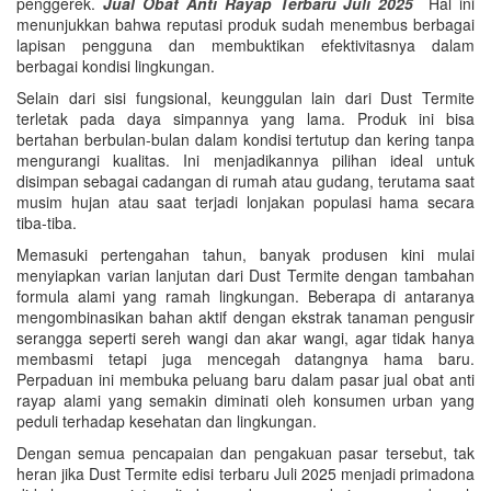
penggerek.
Jual Obat Anti Rayap Terbaru Juli 2025
Hal ini
menunjukkan bahwa reputasi produk sudah menembus berbagai
lapisan pengguna dan membuktikan efektivitasnya dalam
berbagai kondisi lingkungan.
Selain dari sisi fungsional, keunggulan lain dari Dust Termite
terletak pada daya simpannya yang lama. Produk ini bisa
bertahan berbulan-bulan dalam kondisi tertutup dan kering tanpa
mengurangi kualitas. Ini menjadikannya pilihan ideal untuk
disimpan sebagai cadangan di rumah atau gudang, terutama saat
musim hujan atau saat terjadi lonjakan populasi hama secara
tiba-tiba.
Memasuki pertengahan tahun, banyak produsen kini mulai
menyiapkan varian lanjutan dari Dust Termite dengan tambahan
formula alami yang ramah lingkungan. Beberapa di antaranya
mengombinasikan bahan aktif dengan ekstrak tanaman pengusir
serangga seperti sereh wangi dan akar wangi, agar tidak hanya
membasmi tetapi juga mencegah datangnya hama baru.
Perpaduan ini membuka peluang baru dalam pasar jual obat anti
rayap alami yang semakin diminati oleh konsumen urban yang
peduli terhadap kesehatan dan lingkungan.
Dengan semua pencapaian dan pengakuan pasar tersebut, tak
heran jika Dust Termite edisi terbaru Juli 2025 menjadi primadona