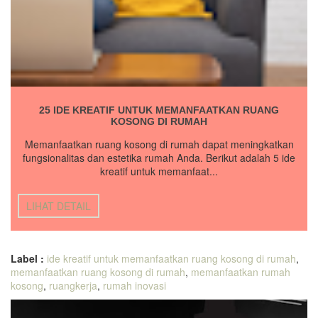
25 IDE KREATIF UNTUK MEMANFAATKAN RUANG
KOSONG DI RUMAH
Memanfaatkan ruang kosong di rumah dapat meningkatkan
fungsionalitas dan estetika rumah Anda. Berikut adalah 5 ide
kreatif untuk memanfaat...
LIHAT DETAIL
Label :
ide kreatif untuk memanfaatkan ruang kosong di rumah
,
memanfaatkan ruang kosong di rumah
,
memanfaatkan rumah
kosong
,
ruangkerja
,
rumah inovasi