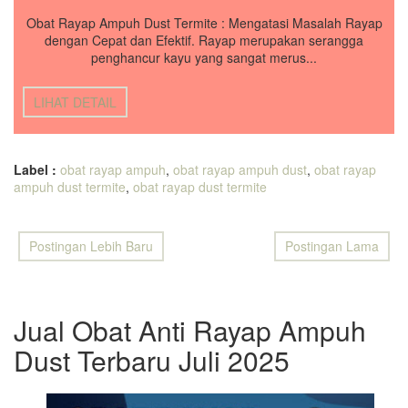
Obat Rayap Ampuh Dust Termite : Mengatasi Masalah Rayap
dengan Cepat dan Efektif. Rayap merupakan serangga
penghancur kayu yang sangat merus...
LIHAT DETAIL
Label :
obat rayap ampuh
,
obat rayap ampuh dust
,
obat rayap
ampuh dust termite
,
obat rayap dust termite
Postingan Lebih Baru
Postingan Lama
Jual Obat Anti Rayap Ampuh
Dust Terbaru Juli 2025