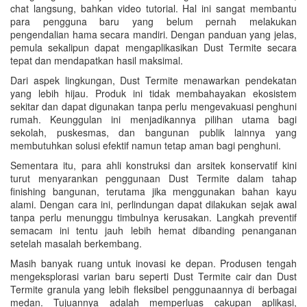
chat langsung, bahkan video tutorial. Hal ini sangat membantu
para pengguna baru yang belum pernah melakukan
pengendalian hama secara mandiri. Dengan panduan yang jelas,
pemula sekalipun dapat mengaplikasikan Dust Termite secara
tepat dan mendapatkan hasil maksimal.
Dari aspek lingkungan, Dust Termite menawarkan pendekatan
yang lebih hijau. Produk ini tidak membahayakan ekosistem
sekitar dan dapat digunakan tanpa perlu mengevakuasi penghuni
rumah. Keunggulan ini menjadikannya pilihan utama bagi
sekolah, puskesmas, dan bangunan publik lainnya yang
membutuhkan solusi efektif namun tetap aman bagi penghuni.
Sementara itu, para ahli konstruksi dan arsitek konservatif kini
turut menyarankan penggunaan Dust Termite dalam tahap
finishing bangunan, terutama jika menggunakan bahan kayu
alami. Dengan cara ini, perlindungan dapat dilakukan sejak awal
tanpa perlu menunggu timbulnya kerusakan. Langkah preventif
semacam ini tentu jauh lebih hemat dibanding penanganan
setelah masalah berkembang.
Masih banyak ruang untuk inovasi ke depan. Produsen tengah
mengeksplorasi varian baru seperti Dust Termite cair dan Dust
Termite granula yang lebih fleksibel penggunaannya di berbagai
medan. Tujuannya adalah memperluas cakupan aplikasi,