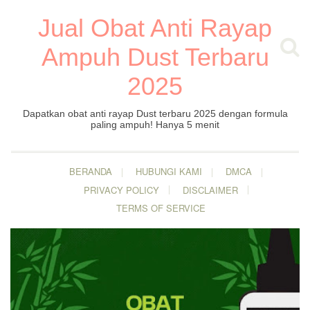
Jual Obat Anti Rayap
Ampuh Dust Terbaru
2025
Dapatkan obat anti rayap Dust terbaru 2025 dengan formula
paling ampuh! Hanya 5 menit
BERANDA
HUBUNGI KAMI
DMCA
PRIVACY POLICY
DISCLAIMER
TERMS OF SERVICE