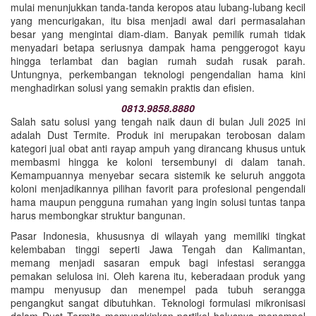
mulai menunjukkan tanda-tanda keropos atau lubang-lubang kecil
yang mencurigakan, itu bisa menjadi awal dari permasalahan
besar yang mengintai diam-diam. Banyak pemilik rumah tidak
menyadari betapa seriusnya dampak hama penggerogot kayu
hingga terlambat dan bagian rumah sudah rusak parah.
Untungnya, perkembangan teknologi pengendalian hama kini
menghadirkan solusi yang semakin praktis dan efisien.
0813.9858.8880
Salah satu solusi yang tengah naik daun di bulan Juli 2025 ini
adalah Dust Termite. Produk ini merupakan terobosan dalam
kategori jual obat anti rayap ampuh yang dirancang khusus untuk
membasmi hingga ke koloni tersembunyi di dalam tanah.
Kemampuannya menyebar secara sistemik ke seluruh anggota
koloni menjadikannya pilihan favorit para profesional pengendali
hama maupun pengguna rumahan yang ingin solusi tuntas tanpa
harus membongkar struktur bangunan.
Pasar Indonesia, khususnya di wilayah yang memiliki tingkat
kelembaban tinggi seperti Jawa Tengah dan Kalimantan,
memang menjadi sasaran empuk bagi infestasi serangga
pemakan selulosa ini. Oleh karena itu, keberadaan produk yang
mampu menyusup dan menempel pada tubuh serangga
pengangkut sangat dibutuhkan. Teknologi formulasi mikronisasi
dalam Dust Termite memungkinkan partikel halusnya menempel