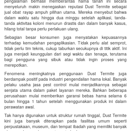
pengalaman berhasil memberantas hama tanah ini secara
menyeluruh makin menegaskan reputasi Dust Termite sebagai
jual obat rayap ampuh pilihan utama. Mereka menyebut bahwa
dalam waktu satu hingga dua minggu setelah aplikasi, tanda-
tanda aktivitas koloni menurun drastis dan dalam banyak kasus,
hilang total tanpa perlu perlakuan ulang.
Sebagian besar konsumen juga menyatakan kepuasannya
terhadap kemudahan pengaplikasian. Tidak perlu alat semprot,
tidak perlu tim teknis, cukup taburkan secukupnya di titik aktif. Ini
juga menjadi keunggulan dari segi waktu dan tenaga, terutama
bagi pengguna yang sibuk atau tidak ingin proses yang
merepotkan.
Fenomena meningkatnya penggunaan Dust Termite juga
berdampak positif pada industri pengendalian hama lokal. Banyak
pelaku usaha jasa pest control mulai menjadikannya sebagai
senjata utama dalam paket layanan mereka. Bahkan beberapa
perusahaan mulai memberikan garansi bebas hama selama 6
bulan hingga 1 tahun setelah menggunakan produk ini dalam
perawatan awal.
Tak hanya digunakan untuk struktur rumah tinggal, Dust Termite
kini juga banyak diterapkan pada fasilitas umum seperti
perpustakaan, museum, dan tempat ibadah yang memiliki banyak