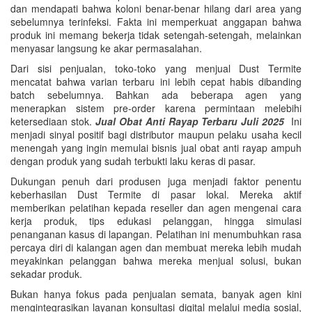
dan mendapati bahwa koloni benar-benar hilang dari area yang
sebelumnya terinfeksi. Fakta ini memperkuat anggapan bahwa
produk ini memang bekerja tidak setengah-setengah, melainkan
menyasar langsung ke akar permasalahan.
Dari sisi penjualan, toko-toko yang menjual Dust Termite
mencatat bahwa varian terbaru ini lebih cepat habis dibanding
batch sebelumnya. Bahkan ada beberapa agen yang
menerapkan sistem pre-order karena permintaan melebihi
ketersediaan stok.
Jual Obat Anti Rayap Terbaru Juli 2025
Ini
menjadi sinyal positif bagi distributor maupun pelaku usaha kecil
menengah yang ingin memulai bisnis jual obat anti rayap ampuh
dengan produk yang sudah terbukti laku keras di pasar.
Dukungan penuh dari produsen juga menjadi faktor penentu
keberhasilan Dust Termite di pasar lokal. Mereka aktif
memberikan pelatihan kepada reseller dan agen mengenai cara
kerja produk, tips edukasi pelanggan, hingga simulasi
penanganan kasus di lapangan. Pelatihan ini menumbuhkan rasa
percaya diri di kalangan agen dan membuat mereka lebih mudah
meyakinkan pelanggan bahwa mereka menjual solusi, bukan
sekadar produk.
Bukan hanya fokus pada penjualan semata, banyak agen kini
mengintegrasikan layanan konsultasi digital melalui media sosial,