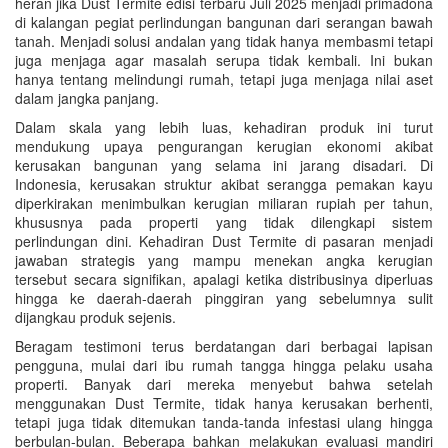
heran jika Dust Termite edisi terbaru Juli 2025 menjadi primadona
di kalangan pegiat perlindungan bangunan dari serangan bawah
tanah. Menjadi solusi andalan yang tidak hanya membasmi tetapi
juga menjaga agar masalah serupa tidak kembali. Ini bukan
hanya tentang melindungi rumah, tetapi juga menjaga nilai aset
dalam jangka panjang.
Dalam skala yang lebih luas, kehadiran produk ini turut
mendukung upaya pengurangan kerugian ekonomi akibat
kerusakan bangunan yang selama ini jarang disadari. Di
Indonesia, kerusakan struktur akibat serangga pemakan kayu
diperkirakan menimbulkan kerugian miliaran rupiah per tahun,
khususnya pada properti yang tidak dilengkapi sistem
perlindungan dini. Kehadiran Dust Termite di pasaran menjadi
jawaban strategis yang mampu menekan angka kerugian
tersebut secara signifikan, apalagi ketika distribusinya diperluas
hingga ke daerah-daerah pinggiran yang sebelumnya sulit
dijangkau produk sejenis.
Beragam testimoni terus berdatangan dari berbagai lapisan
pengguna, mulai dari ibu rumah tangga hingga pelaku usaha
properti. Banyak dari mereka menyebut bahwa setelah
menggunakan Dust Termite, tidak hanya kerusakan berhenti,
tetapi juga tidak ditemukan tanda-tanda infestasi ulang hingga
berbulan-bulan. Beberapa bahkan melakukan evaluasi mandiri