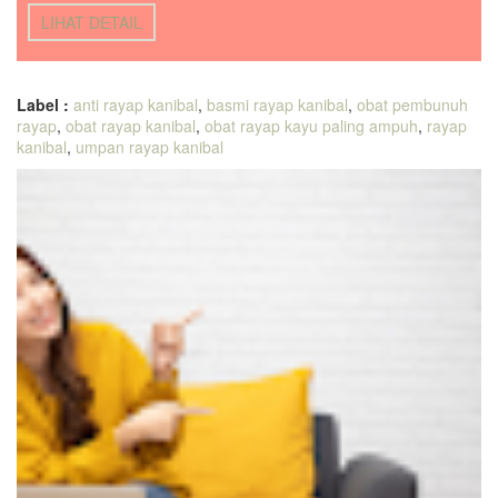
LIHAT DETAIL
Label :
anti rayap kanibal
,
basmi rayap kanibal
,
obat pembunuh
rayap
,
obat rayap kanibal
,
obat rayap kayu paling ampuh
,
rayap
kanibal
,
umpan rayap kanibal