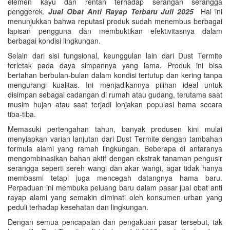
elemen kayu dan rentan terhadap serangan serangga
penggerek.
Jual Obat Anti Rayap Terbaru Juli 2025
Hal ini
menunjukkan bahwa reputasi produk sudah menembus berbagai
lapisan pengguna dan membuktikan efektivitasnya dalam
berbagai kondisi lingkungan.
Selain dari sisi fungsional, keunggulan lain dari Dust Termite
terletak pada daya simpannya yang lama. Produk ini bisa
bertahan berbulan-bulan dalam kondisi tertutup dan kering tanpa
mengurangi kualitas. Ini menjadikannya pilihan ideal untuk
disimpan sebagai cadangan di rumah atau gudang, terutama saat
musim hujan atau saat terjadi lonjakan populasi hama secara
tiba-tiba.
Memasuki pertengahan tahun, banyak produsen kini mulai
menyiapkan varian lanjutan dari Dust Termite dengan tambahan
formula alami yang ramah lingkungan. Beberapa di antaranya
mengombinasikan bahan aktif dengan ekstrak tanaman pengusir
serangga seperti sereh wangi dan akar wangi, agar tidak hanya
membasmi tetapi juga mencegah datangnya hama baru.
Perpaduan ini membuka peluang baru dalam pasar jual obat anti
rayap alami yang semakin diminati oleh konsumen urban yang
peduli terhadap kesehatan dan lingkungan.
Dengan semua pencapaian dan pengakuan pasar tersebut, tak