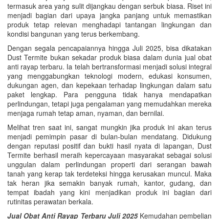
termasuk area yang sulit dijangkau dengan serbuk biasa. Riset ini
menjadi bagian dari upaya jangka panjang untuk memastikan
produk tetap relevan menghadapi tantangan lingkungan dan
kondisi bangunan yang terus berkembang.
Dengan segala pencapaiannya hingga Juli 2025, bisa dikatakan
Dust Termite bukan sekadar produk biasa dalam dunia jual obat
anti rayap terbaru. Ia telah bertransformasi menjadi solusi integral
yang menggabungkan teknologi modern, edukasi konsumen,
dukungan agen, dan kepekaan terhadap lingkungan dalam satu
paket lengkap. Para pengguna tidak hanya mendapatkan
perlindungan, tetapi juga pengalaman yang memudahkan mereka
menjaga rumah tetap aman, nyaman, dan bernilai.
Melihat tren saat ini, sangat mungkin jika produk ini akan terus
menjadi pemimpin pasar di bulan-bulan mendatang. Didukung
dengan reputasi positif dan bukti hasil nyata di lapangan, Dust
Termite berhasil meraih kepercayaan masyarakat sebagai solusi
unggulan dalam perlindungan properti dari serangan bawah
tanah yang kerap tak terdeteksi hingga kerusakan muncul. Maka
tak heran jika semakin banyak rumah, kantor, gudang, dan
tempat ibadah yang kini menjadikan produk ini bagian dari
rutinitas perawatan berkala.
Jual Obat Anti Rayap Terbaru Juli 2025
Kemudahan pembelian