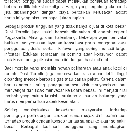
tersebut, pengguna sudah dapat melakukan perlakuan terhadap
beberapa titik infeksi sekaligus. Harga yang tergolong ekonomis
jika dibandingkan dengan biaya perbaikan kerusakan akibat
hama ini yang bisa mencapai jutaan rupiah.
Sebagai produk unggulan yang tidak hanya dijual di kota besar,
Dust Termite juga mulai banyak ditemukan di daerah seperti
Yogyakarta, Malang, dan Palembang. Beberapa agen penyalur
bahkan menyediakan layanan konsultasi gratis mengenai cara
penggunaan, dosis, serta titik rawan yang sering menjadi target
infestasi. Edukasi semacam ini penting agar konsumen dapat
melakukan pengaplikasian mandiri dengan hasil optimal.
Bagi mereka yang memiliki hewan peliharaan atau anak kecil di
rumah, Dust Termite juga menawarkan rasa aman lebih tinggi
dibanding metode berbasis gas atau cairan pekat. Karena dalam
bentuk serbuk kering, penggunaannya tidak menyebabkan bau
menyengat dan tidak menyebar ke udara bebas. Ini menjadi nilai
tambah yang cukup krusial, terutama di hunian keluarga yang
harus memperhatikan aspek kesehatan.
Seiring meningkatnya kesadaran masyarakat terhadap
pentingnya perlindungan struktur rumah sejak dini, permintaan
terhadap produk dengan konsep "tuntas sampai ke akar" semakin
besar. Berbagai testimoni pengguna yang membagikan