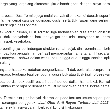
s. Harga yang tergolong ekonomis jika dibandingkan dengan biaya per
kota besar, Dust Termite juga mulai banyak ditemukan di daerah sepe
is mengenai cara penggunaan, dosis, serta titik rawan yang sering m
i dengan hasil optimal.
k kecil di rumah, Dust Termite juga menawarkan rasa aman lebih tin
 tidak menyebabkan bau menyengat dan tidak menyebar ke udara be
an aspek kesehatan.
 pentingnya perlindungan struktur rumah sejak dini, permintaan te
embagikan pengalaman berhasil memberantas hama tanah ini secara
a menyebut bahwa dalam waktu satu hingga dua minggu setelah aplikas
n ulang.
 terhadap kemudahan pengaplikasian. Tidak perlu alat semprot, tidak 
n tenaga, terutama bagi pengguna yang sibuk atau tidak ingin proses y
 berdampak positif pada industri pengendalian hama lokal. Banyak
 Bahkan beberapa perusahaan mulai memberikan garansi bebas hama
st Termite kini juga banyak diterapkan pada fasilitas umum seperti 
n serangga penggerek.
Jual Obat Anti Rayap Terbaru Juli 2025
 efektivitasnya dalam berbagai kondisi lingkungan.