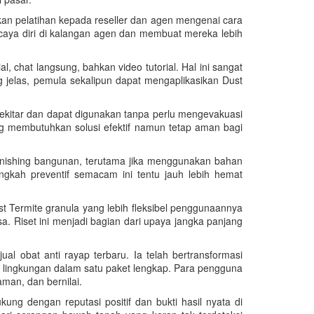
kan pelatihan kepada reseller dan agen mengenai cara
rcaya diri di kalangan agen dan membuat mereka lebih
, chat langsung, bahkan video tutorial. Hal ini sangat
elas, pemula sekalipun dapat mengaplikasikan Dust
ekitar dan dapat digunakan tanpa perlu mengevakuasi
ng membutuhkan solusi efektif namun tetap aman bagi
 finishing bangunan, terutama jika menggunakan bahan
ngkah preventif semacam ini tentu jauh lebih hemat
t Termite granula yang lebih fleksibel penggunaannya
. Riset ini menjadi bagian dari upaya jangka panjang
l obat anti rayap terbaru. Ia telah bertransformasi
 lingkungan dalam satu paket lengkap. Para pengguna
an, dan bernilai.
ung dengan reputasi positif dan bukti hasil nyata di