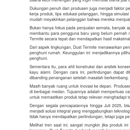
Dukungan penuh dari produsen juga menjadi faktor pe
kerja produk, tips edukasi pelanggan, hingga simula
mudah meyakinkan pelanggan bahwa mereka menjual s
Bukan hanya fokus pada penjualan semata, banyak agen 
membantu para pengguna baru yang belum pernah me
Termite secara tepat dan mendapatkan hasil maksimal
Dari aspek lingkungan, Dust Termite menawarkan pen
penghuni rumah. Keunggulan ini menjadikannya pilih
penghuni.
Sementara itu, para ahli konstruksi dan arsitek kon
kayu alami. Dengan cara ini, perlindungan dapat d
dibanding penanganan setelah masalah berkembang.
Masih banyak ruang untuk inovasi ke depan. Produsen
di berbagai medan. Tujuannya adalah memperluas caku
untuk memastikan produk tetap relevan menghadapi t
Dengan segala pencapaiannya hingga Juli 2025, bisa
menjadi solusi integral yang menggabungkan teknolo
tidak hanya mendapatkan perlindungan, tetapi juga
Melihat tren saat ini, sangat mungkin jika produk i