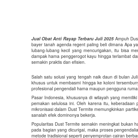
Jual Obat Anti Rayap Terbaru Juli 2025
Ampuh Dust 
bayer tanah agenda regent paling beli dimana Apa y
lubang-lubang kecil yang mencurigakan, itu bisa m
dampak hama penggerogot kayu hingga terlambat dan
semakin praktis dan efisien.
Salah satu solusi yang tengah naik daun di bulan Ju
khusus untuk membasmi hingga ke koloni tersembunyi
profesional pengendali hama maupun pengguna rumaha
Pasar Indonesia, khususnya di wilayah yang memilik
pemakan selulosa ini. Oleh karena itu, keberadaa
mikronisasi dalam Dust Termite memungkinkan partik
sanalah efek dominonya bekerja.
Popularitas Dust Termite semakin meningkat bukan han
pada bagian yang dicurigai, maka proses pengendalian
metode tradisional seperti penyemprotan cairan ber