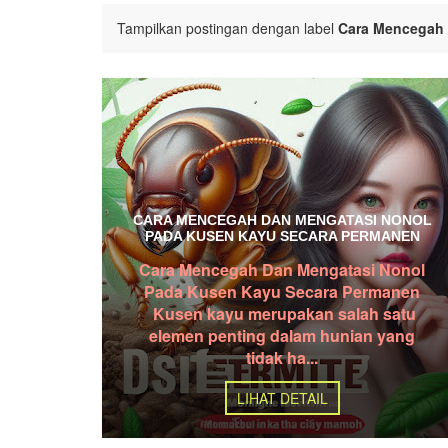
Tampilkan postingan dengan label
Cara Mencegah 
CARA MENCEGAH DAN MENGATASI NONOL
PADA KUSEN KAYU SECARA PERMANEN
Cara Mencegah Dan Mengatasi Nonol
Pada Kusen Kayu Secara Permanen
Kusen kayu merupakan salah satu
elemen penting dalam hunian yang
tidak ha...
LIHAT DETAIL