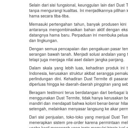
Selain dari sisi fungsional, keunggulan lain dari Dus
tanpa mengurangi kualitas. Ini menjadikannya pilihan
hama secara tiba-tiba.
Memasuki pertengahan tahun, banyak produsen kini 
antaranya mengombinasikan bahan aktif dengan eks
datangnya hama baru. Perpaduan ini membuka peluang
dan lingkungan.
Dengan semua pencapaian dan pengakuan pasar tersebu
serangan bawah tanah. Menjadi solusi andalan yang 
tetapi juga menjaga nilai aset dalam jangka panjang.
Dalam skala yang lebih luas, kehadiran produk ini
Indonesia, kerusakan struktur akibat serangga pemaka
perlindungan dini. Kehadiran Dust Termite di pasara
diperluas hingga ke daerah-daerah pinggiran yang seb
Beragam testimoni terus berdatangan dari berbagai 
menggunakan Dust Termite, tidak hanya kerusakan ber
mandiri dan mendapati bahwa koloni benar-benar hila
setengah, melainkan menyasar langsung ke akar per
Dari sisi penjualan, toko-toko yang menjual Dust T
menerapkan sistem pre-order karena permintaan mele
usaha kecil menengah yang ingin memulai bisnis jual 