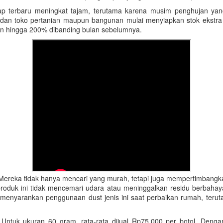
 rayap terbaru meningkat tajam, terutama karena musim penghujan
 dan toko pertanian maupun bangunan mulai menyiapkan stok ekstra 
an hingga 200% dibanding bulan sebelumnya.
 Mereka tidak hanya mencari yang murah, tetapi juga mempertimbangka
 produk ini tidak mencemari udara atau meninggalkan residu berbaha
 menyarankan penggunaan dust jenis ini saat perbaikan rumah, teru
f. Untuk ukuran 60 gram, rata-rata dijual Rp75.000 per botol. De