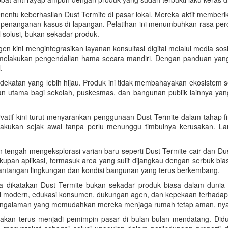
nentu keberhasilan Dust Termite di pasar lokal. Mereka aktif memberi
si penanganan kasus di lapangan. Pelatihan ini menumbuhkan rasa pe
olusi, bukan sekadar produk.
kini mengintegrasikan layanan konsultasi digital melalui media sosial
lakukan pengendalian hama secara mandiri. Dengan panduan yang j
.
dekatan yang lebih hijau. Produk ini tidak membahayakan ekosistem s
an utama bagi sekolah, puskesmas, dan bangunan publik lainnya ya
servatif kini turut menyarankan penggunaan Dust Termite dalam tahap
ilakukan sejak awal tanpa perlu menunggu timbulnya kerusakan. La
 tengah mengeksplorasi varian baru seperti Dust Termite cair dan Dus
pan aplikasi, termasuk area yang sulit dijangkau dengan serbuk biasa
antangan lingkungan dan kondisi bangunan yang terus berkembang.
 dikatakan Dust Termite bukan sekadar produk biasa dalam dunia jua
gi modern, edukasi konsumen, dukungan agen, dan kepekaan terhadap
 pengalaman yang memudahkan mereka menjaga rumah tetap aman, nyam
ni akan terus menjadi pemimpin pasar di bulan-bulan mendatang. Diduk