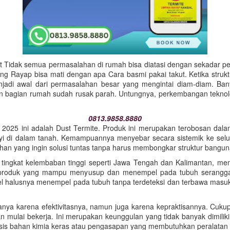
Tidak semua permasalahan di rumah bisa diatasi dengan sekadar per
ang Rayap bisa mati dengan apa Cara basmi pakai takut. Ketika struk
enjadi awal dari permasalahan besar yang mengintai diam-diam. Ban
 bagian rumah sudah rusak parah. Untungnya, perkembangan teknolo
0813.9858.8880
li 2025 ini adalah Dust Termite. Produk ini merupakan terobosan dala
 di dalam tanah. Kemampuannya menyebar secara sistemik ke seluru
n yang ingin solusi tuntas tanpa harus membongkar struktur bangun
i tingkat kelembaban tinggi seperti Jawa Tengah dan Kalimantan, m
n produk yang mampu menyusup dan menempel pada tubuh serangga 
el halusnya menempel pada tubuh tanpa terdeteksi dan terbawa masuk
ya karena efektivitasnya, namun juga karena kepraktisannya. Cukup d
 mulai bekerja. Ini merupakan keunggulan yang tidak banyak dimiliki 
basis bahan kimia keras atau pengasapan yang membutuhkan peralatan