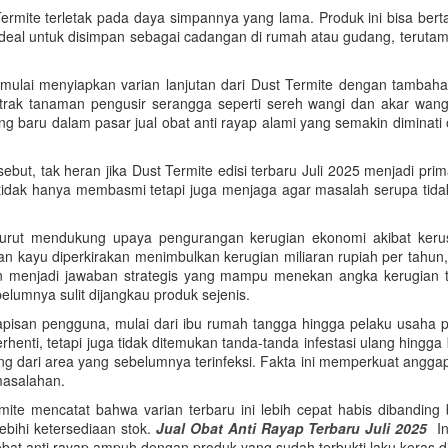
t Termite terletak pada daya simpannya yang lama. Produk ini bisa ber
 ideal untuk disimpan sebagai cadangan di rumah atau gudang, terutama
mulai menyiapkan varian lanjutan dari Dust Termite dengan tambaha
trak tanaman pengusir serangga seperti sereh wangi dan akar wang
 baru dalam pasar jual obat anti rayap alami yang semakin diminati
t, tak heran jika Dust Termite edisi terbaru Juli 2025 menjadi pri
tidak hanya membasmi tetapi juga menjaga agar masalah serupa tidak
 turut mendukung upaya pengurangan kerugian ekonomi akibat keru
n kayu diperkirakan menimbulkan kerugian miliaran rupiah per tahun,
n menjadi jawaban strategis yang mampu menekan angka kerugian ters
elumnya sulit dijangkau produk sejenis.
lapisan pengguna, mulai dari ibu rumah tangga hingga pelaku usaha 
henti, tetapi juga tidak ditemukan tanda-tanda infestasi ulang hingg
ng dari area yang sebelumnya terinfeksi. Fakta ini memperkuat angg
masalahan.
ermite mencatat bahwa varian terbaru ini lebih cepat habis diband
bihi ketersediaan stok.
Jual Obat Anti Rayap Terbaru Juli 2025
Ini
obat anti rayap ampuh dengan produk yang sudah terbukti laku keras di