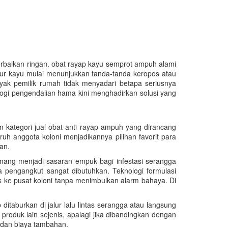
baikan ringan. obat rayap kayu semprot ampuh alami
tur kayu mulai menunjukkan tanda-tanda keropos atau
yak pemilik rumah tidak menyadari betapa seriusnya
gi pengendalian hama kini menghadirkan solusi yang
m kategori jual obat anti rayap ampuh yang dirancang
h anggota koloni menjadikannya pilihan favorit para
an.
emang menjadi sasaran empuk bagi infestasi serangga
pengangkut sangat dibutuhkan. Teknologi formulasi
 ke pusat koloni tanpa menimbulkan alarm bahaya. Di
itaburkan di jalur lalu lintas serangga atau langsung
produk lain sejenis, apalagi jika dibandingkan dengan
 dan biaya tambahan.