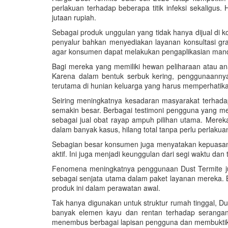
perlakuan terhadap beberapa titik infeksi sekaligu
jutaan rupiah.
Sebagai produk unggulan yang tidak hanya dijual di 
penyalur bahkan menyediakan layanan konsultasi grat
agar konsumen dapat melakukan pengaplikasian mandir
Bagi mereka yang memiliki hewan peliharaan atau ana
Karena dalam bentuk serbuk kering, penggunaannya
terutama di hunian keluarga yang harus memperhatik
Seiring meningkatnya kesadaran masyarakat terhadap
semakin besar. Berbagai testimoni pengguna yang m
sebagai jual obat rayap ampuh pilihan utama. Merek
dalam banyak kasus, hilang total tanpa perlu perlakua
Sebagian besar konsumen juga menyatakan kepuasannya
aktif. Ini juga menjadi keunggulan dari segi waktu da
Fenomena meningkatnya penggunaan Dust Termite juga
sebagai senjata utama dalam paket layanan mereka.
produk ini dalam perawatan awal.
Tak hanya digunakan untuk struktur rumah tinggal, Du
banyak elemen kayu dan rentan terhadap seranga
menembus berbagai lapisan pengguna dan membuktikan