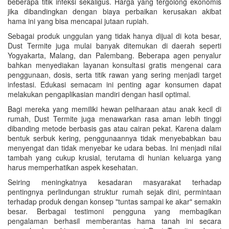
beberapa titik infeksi sekaligus. Harga yang tergolong ekonomis
jika dibandingkan dengan biaya perbaikan kerusakan akibat
hama ini yang bisa mencapai jutaan rupiah.
Sebagai produk unggulan yang tidak hanya dijual di kota besar,
Dust Termite juga mulai banyak ditemukan di daerah seperti
Yogyakarta, Malang, dan Palembang. Beberapa agen penyalur
bahkan menyediakan layanan konsultasi gratis mengenai cara
penggunaan, dosis, serta titik rawan yang sering menjadi target
infestasi. Edukasi semacam ini penting agar konsumen dapat
melakukan pengaplikasian mandiri dengan hasil optimal.
Bagi mereka yang memiliki hewan peliharaan atau anak kecil di
rumah, Dust Termite juga menawarkan rasa aman lebih tinggi
dibanding metode berbasis gas atau cairan pekat. Karena dalam
bentuk serbuk kering, penggunaannya tidak menyebabkan bau
menyengat dan tidak menyebar ke udara bebas. Ini menjadi nilai
tambah yang cukup krusial, terutama di hunian keluarga yang
harus memperhatikan aspek kesehatan.
Seiring meningkatnya kesadaran masyarakat terhadap
pentingnya perlindungan struktur rumah sejak dini, permintaan
terhadap produk dengan konsep "tuntas sampai ke akar" semakin
besar. Berbagai testimoni pengguna yang membagikan
pengalaman berhasil memberantas hama tanah ini secara