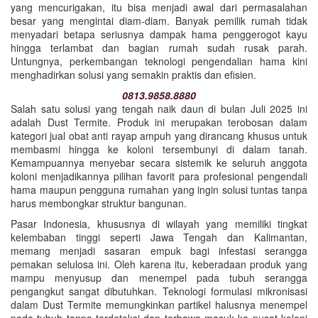
yang mencurigakan, itu bisa menjadi awal dari permasalahan
besar yang mengintai diam-diam. Banyak pemilik rumah tidak
menyadari betapa seriusnya dampak hama penggerogot kayu
hingga terlambat dan bagian rumah sudah rusak parah.
Untungnya, perkembangan teknologi pengendalian hama kini
menghadirkan solusi yang semakin praktis dan efisien.
0813.9858.8880
Salah satu solusi yang tengah naik daun di bulan Juli 2025 ini
adalah Dust Termite. Produk ini merupakan terobosan dalam
kategori jual obat anti rayap ampuh yang dirancang khusus untuk
membasmi hingga ke koloni tersembunyi di dalam tanah.
Kemampuannya menyebar secara sistemik ke seluruh anggota
koloni menjadikannya pilihan favorit para profesional pengendali
hama maupun pengguna rumahan yang ingin solusi tuntas tanpa
harus membongkar struktur bangunan.
Pasar Indonesia, khususnya di wilayah yang memiliki tingkat
kelembaban tinggi seperti Jawa Tengah dan Kalimantan,
memang menjadi sasaran empuk bagi infestasi serangga
pemakan selulosa ini. Oleh karena itu, keberadaan produk yang
mampu menyusup dan menempel pada tubuh serangga
pengangkut sangat dibutuhkan. Teknologi formulasi mikronisasi
dalam Dust Termite memungkinkan partikel halusnya menempel