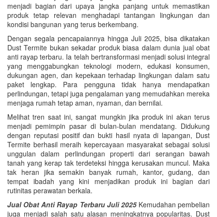
menjadi bagian dari upaya jangka panjang untuk memastikan
produk tetap relevan menghadapi tantangan lingkungan dan
kondisi bangunan yang terus berkembang.
Dengan segala pencapaiannya hingga Juli 2025, bisa dikatakan
Dust Termite bukan sekadar produk biasa dalam dunia jual obat
anti rayap terbaru. Ia telah bertransformasi menjadi solusi integral
yang menggabungkan teknologi modern, edukasi konsumen,
dukungan agen, dan kepekaan terhadap lingkungan dalam satu
paket lengkap. Para pengguna tidak hanya mendapatkan
perlindungan, tetapi juga pengalaman yang memudahkan mereka
menjaga rumah tetap aman, nyaman, dan bernilai.
Melihat tren saat ini, sangat mungkin jika produk ini akan terus
menjadi pemimpin pasar di bulan-bulan mendatang. Didukung
dengan reputasi positif dan bukti hasil nyata di lapangan, Dust
Termite berhasil meraih kepercayaan masyarakat sebagai solusi
unggulan dalam perlindungan properti dari serangan bawah
tanah yang kerap tak terdeteksi hingga kerusakan muncul. Maka
tak heran jika semakin banyak rumah, kantor, gudang, dan
tempat ibadah yang kini menjadikan produk ini bagian dari
rutinitas perawatan berkala.
Jual Obat Anti Rayap Terbaru Juli 2025
Kemudahan pembelian
juga menjadi salah satu alasan meningkatnya popularitas. Dust