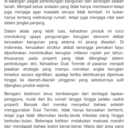
di kalangan pegiat perlindungan bangunan dari serangan bawah
tanah. Menjadi solusi andalan yang tidak hanya membasmi tetapi
juga menjaga agar masalah serupa tidak kembali. Ini bukan
hanya tentang melindungi rumah, tetapi juga menjaga nilai aset
dalam jangka panjang.
Dalam skala yang lebih luas, kehadiran produk ini turut
mendukung upaya pengurangan kerugian ekonomi akibat
kerusakan bangunan yang selama ini jarang disadari. Di
Indonesia, kerusakan struktur akibat serangga pemakan kayu
diperkirakan menimbulkan kerugian miliaran rupiah per tahun,
khususnya pada properti yang tidak dilengkapi sistem
perlindungan dini. Kehadiran Dust Termite di pasaran menjadi
jawaban strategis yang mampu menekan angka kerugian
tersebut secara signifikan, apalagi ketika distribusinya diperluas
hingga ke daerah-daerah pinggiran yang sebelumnya sulit
dijangkau produk sejenis.
Beragam testimoni terus berdatangan dari berbagai lapisan
pengguna, mulai dari ibu rumah tangga hingga pelaku usaha
properti. Banyak dari mereka menyebut bahwa setelah
menggunakan Dust Termite, tidak hanya kerusakan berhenti,
tetapi juga tidak ditemukan tanda-tanda infestasi ulang hingga
berbulan-bulan. Beberapa bahkan melakukan evaluasi mandiri
dan mendapati bahwa koloni benar-benar hilang dari area yang