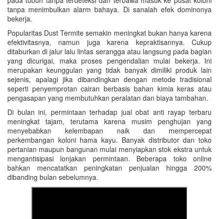
pada tubuh tanpa terdeteksi dan terbawa masuk ke pusat koloni
tanpa menimbulkan alarm bahaya. Di sanalah efek dominonya
bekerja.
Popularitas Dust Termite semakin meningkat bukan hanya karena
efektivitasnya, namun juga karena kepraktisannya. Cukup
ditaburkan di jalur lalu lintas serangga atau langsung pada bagian
yang dicurigai, maka proses pengendalian mulai bekerja. Ini
merupakan keunggulan yang tidak banyak dimiliki produk lain
sejenis, apalagi jika dibandingkan dengan metode tradisional
seperti penyemprotan cairan berbasis bahan kimia keras atau
pengasapan yang membutuhkan peralatan dan biaya tambahan.
Di bulan ini, permintaan terhadap jual obat anti rayap terbaru
meningkat tajam, terutama karena musim penghujan yang
menyebabkan kelembapan naik dan mempercepat
perkembangan koloni hama kayu. Banyak distributor dan toko
pertanian maupun bangunan mulai menyiapkan stok ekstra untuk
mengantisipasi lonjakan permintaan. Beberapa toko online
bahkan mencatatkan peningkatan penjualan hingga 200%
dibanding bulan sebelumnya.