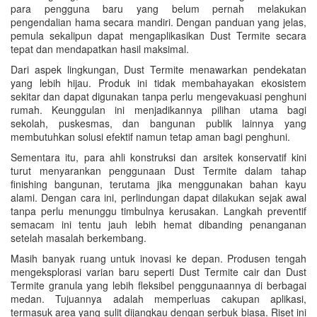
para pengguna baru yang belum pernah melakukan
pengendalian hama secara mandiri. Dengan panduan yang jelas,
pemula sekalipun dapat mengaplikasikan Dust Termite secara
tepat dan mendapatkan hasil maksimal.
Dari aspek lingkungan, Dust Termite menawarkan pendekatan
yang lebih hijau. Produk ini tidak membahayakan ekosistem
sekitar dan dapat digunakan tanpa perlu mengevakuasi penghuni
rumah. Keunggulan ini menjadikannya pilihan utama bagi
sekolah, puskesmas, dan bangunan publik lainnya yang
membutuhkan solusi efektif namun tetap aman bagi penghuni.
Sementara itu, para ahli konstruksi dan arsitek konservatif kini
turut menyarankan penggunaan Dust Termite dalam tahap
finishing bangunan, terutama jika menggunakan bahan kayu
alami. Dengan cara ini, perlindungan dapat dilakukan sejak awal
tanpa perlu menunggu timbulnya kerusakan. Langkah preventif
semacam ini tentu jauh lebih hemat dibanding penanganan
setelah masalah berkembang.
Masih banyak ruang untuk inovasi ke depan. Produsen tengah
mengeksplorasi varian baru seperti Dust Termite cair dan Dust
Termite granula yang lebih fleksibel penggunaannya di berbagai
medan. Tujuannya adalah memperluas cakupan aplikasi,
termasuk area yang sulit dijangkau dengan serbuk biasa. Riset ini