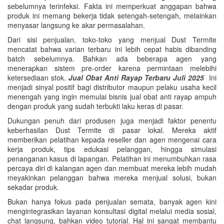
sebelumnya terinfeksi. Fakta ini memperkuat anggapan bahwa
produk ini memang bekerja tidak setengah-setengah, melainkan
menyasar langsung ke akar permasalahan.
Dari sisi penjualan, toko-toko yang menjual Dust Termite
mencatat bahwa varian terbaru ini lebih cepat habis dibanding
batch sebelumnya. Bahkan ada beberapa agen yang
menerapkan sistem pre-order karena permintaan melebihi
ketersediaan stok.
Jual Obat Anti Rayap Terbaru Juli 2025
Ini
menjadi sinyal positif bagi distributor maupun pelaku usaha kecil
menengah yang ingin memulai bisnis jual obat anti rayap ampuh
dengan produk yang sudah terbukti laku keras di pasar.
Dukungan penuh dari produsen juga menjadi faktor penentu
keberhasilan Dust Termite di pasar lokal. Mereka aktif
memberikan pelatihan kepada reseller dan agen mengenai cara
kerja produk, tips edukasi pelanggan, hingga simulasi
penanganan kasus di lapangan. Pelatihan ini menumbuhkan rasa
percaya diri di kalangan agen dan membuat mereka lebih mudah
meyakinkan pelanggan bahwa mereka menjual solusi, bukan
sekadar produk.
Bukan hanya fokus pada penjualan semata, banyak agen kini
mengintegrasikan layanan konsultasi digital melalui media sosial,
chat langsung, bahkan video tutorial. Hal ini sangat membantu