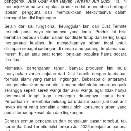
penggerek.
Jual Obat Anti Rayap Terbaru Juli 2025
Hal ini
menunjukkan bahwa reputasi produk sudah menembus berbagai
lapisan pengguna dan membuktikan efektivitasnya dalam
berbagai kondisi lingkungan.
Selain dari sisi fungsional, keunggulan lain dari Dust Termite
terletak pada daya simpannya yang lama. Produk ini bisa
bertahan berbulan-bulan dalam kondisi tertutup dan kering tanpa
mengurangi kualitas. Ini menjadikannya pilihan ideal untuk
disimpan sebagai cadangan di rumah atau gudang, terutama saat
musim hujan atau saat terjadi lonjakan populasi hama secara
tiba-tiba.
Memasuki pertengahan tahun, banyak produsen kini mulai
menyiapkan varian lanjutan dari Dust Termite dengan tambahan
formula alami yang ramah lingkungan. Beberapa di antaranya
mengombinasikan bahan aktif dengan ekstrak tanaman pengusir
serangga seperti sereh wangi dan akar wangi, agar tidak hanya
membasmi tetapi juga mencegah datangnya hama baru.
Perpaduan ini membuka peluang baru dalam pasar jual obat anti
rayap alami yang semakin diminati oleh konsumen urban yang
peduli terhadap kesehatan dan lingkungan.
Dengan semua pencapaian dan pengakuan pasar tersebut, tak
heran jika Dust Termite edisi terbaru Juli 2025 menjadi primadona