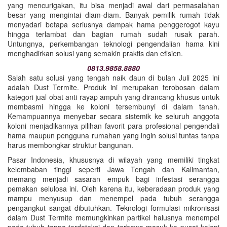
yang mencurigakan, itu bisa menjadi awal dari permasalahan
besar yang mengintai diam-diam. Banyak pemilik rumah tidak
menyadari betapa seriusnya dampak hama penggerogot kayu
hingga terlambat dan bagian rumah sudah rusak parah.
Untungnya, perkembangan teknologi pengendalian hama kini
menghadirkan solusi yang semakin praktis dan efisien.
0813.9858.8880
Salah satu solusi yang tengah naik daun di bulan Juli 2025 ini
adalah Dust Termite. Produk ini merupakan terobosan dalam
kategori jual obat anti rayap ampuh yang dirancang khusus untuk
membasmi hingga ke koloni tersembunyi di dalam tanah.
Kemampuannya menyebar secara sistemik ke seluruh anggota
koloni menjadikannya pilihan favorit para profesional pengendali
hama maupun pengguna rumahan yang ingin solusi tuntas tanpa
harus membongkar struktur bangunan.
Pasar Indonesia, khususnya di wilayah yang memiliki tingkat
kelembaban tinggi seperti Jawa Tengah dan Kalimantan,
memang menjadi sasaran empuk bagi infestasi serangga
pemakan selulosa ini. Oleh karena itu, keberadaan produk yang
mampu menyusup dan menempel pada tubuh serangga
pengangkut sangat dibutuhkan. Teknologi formulasi mikronisasi
dalam Dust Termite memungkinkan partikel halusnya menempel