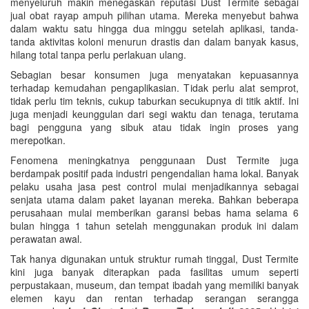
menyeluruh makin menegaskan reputasi Dust Termite sebagai
jual obat rayap ampuh pilihan utama. Mereka menyebut bahwa
dalam waktu satu hingga dua minggu setelah aplikasi, tanda-
tanda aktivitas koloni menurun drastis dan dalam banyak kasus,
hilang total tanpa perlu perlakuan ulang.
Sebagian besar konsumen juga menyatakan kepuasannya
terhadap kemudahan pengaplikasian. Tidak perlu alat semprot,
tidak perlu tim teknis, cukup taburkan secukupnya di titik aktif. Ini
juga menjadi keunggulan dari segi waktu dan tenaga, terutama
bagi pengguna yang sibuk atau tidak ingin proses yang
merepotkan.
Fenomena meningkatnya penggunaan Dust Termite juga
berdampak positif pada industri pengendalian hama lokal. Banyak
pelaku usaha jasa pest control mulai menjadikannya sebagai
senjata utama dalam paket layanan mereka. Bahkan beberapa
perusahaan mulai memberikan garansi bebas hama selama 6
bulan hingga 1 tahun setelah menggunakan produk ini dalam
perawatan awal.
Tak hanya digunakan untuk struktur rumah tinggal, Dust Termite
kini juga banyak diterapkan pada fasilitas umum seperti
perpustakaan, museum, dan tempat ibadah yang memiliki banyak
elemen kayu dan rentan terhadap serangan serangga