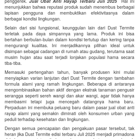
penggerek.
Jual Obat Anti Rayap Terbaru Juli 2025
Hal ini
menunjukkan bahwa reputasi produk sudah menembus berbagai
lapisan pengguna dan membuktikan efektivitasnya dalam
berbagai kondisi lingkungan.
Selain dari sisi fungsional, keunggulan lain dari Dust Termite
terletak pada daya simpannya yang lama. Produk ini bisa
bertahan berbulan-bulan dalam kondisi tertutup dan kering tanpa
mengurangi kualitas. Ini menjadikannya pilihan ideal untuk
disimpan sebagai cadangan di rumah atau gudang, terutama saat
musim hujan atau saat terjadi lonjakan populasi hama secara
tiba-tiba.
Memasuki pertengahan tahun, banyak produsen kini mulai
menyiapkan varian lanjutan dari Dust Termite dengan tambahan
formula alami yang ramah lingkungan. Beberapa di antaranya
mengombinasikan bahan aktif dengan ekstrak tanaman pengusir
serangga seperti sereh wangi dan akar wangi, agar tidak hanya
membasmi tetapi juga mencegah datangnya hama baru.
Perpaduan ini membuka peluang baru dalam pasar jual obat anti
rayap alami yang semakin diminati oleh konsumen urban yang
peduli terhadap kesehatan dan lingkungan.
Dengan semua pencapaian dan pengakuan pasar tersebut, tak
heran jika Dust Termite edisi terbaru Juli 2025 menjadi primadona