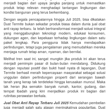
menjadi bagian dari upaya jangka panjang untuk memastikan
produk tetap relevan menghadapi tantangan lingkungan dan
kondisi bangunan yang terus berkembang.
Dengan segala pencapaiannya hingga Juli 2025, bisa dikatakan
Dust Termite bukan sekadar produk biasa dalam dunia jual obat
anti rayap terbaru. Ia telah bertransformasi menjadi solusi integral
yang menggabungkan teknologi modern, edukasi konsumen,
dukungan agen, dan kepekaan terhadap lingkungan dalam satu
paket lengkap. Para pengguna tidak hanya mendapatkan
perlindungan, tetapi juga pengalaman yang memudahkan mereka
menjaga rumah tetap aman, nyaman, dan bernilai.
Melihat tren saat ini, sangat mungkin jika produk ini akan terus
menjadi pemimpin pasar di bulan-bulan mendatang. Didukung
dengan reputasi positif dan bukti hasil nyata di lapangan, Dust
Termite berhasil meraih kepercayaan masyarakat sebagai solusi
unggulan dalam perlindungan properti dari serangan bawah
tanah yang kerap tak terdeteksi hingga kerusakan muncul. Maka
tak heran jika semakin banyak rumah, kantor, gudang, dan
tempat ibadah yang kini menjadikan produk ini bagian dari
rutinitas perawatan berkala.
Jual Obat Anti Rayap Terbaru Juli 2025
Kemudahan pembelian
juga menjadi salah satu alasan meningkatnya popularitas. Dust