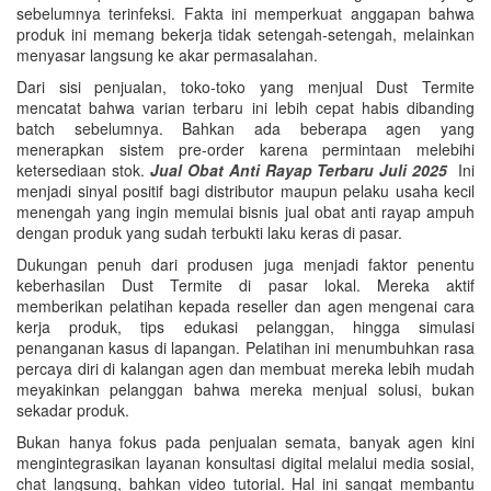
sebelumnya terinfeksi. Fakta ini memperkuat anggapan bahwa
produk ini memang bekerja tidak setengah-setengah, melainkan
menyasar langsung ke akar permasalahan.
Dari sisi penjualan, toko-toko yang menjual Dust Termite
mencatat bahwa varian terbaru ini lebih cepat habis dibanding
batch sebelumnya. Bahkan ada beberapa agen yang
menerapkan sistem pre-order karena permintaan melebihi
ketersediaan stok.
Jual Obat Anti Rayap Terbaru Juli 2025
Ini
menjadi sinyal positif bagi distributor maupun pelaku usaha kecil
menengah yang ingin memulai bisnis jual obat anti rayap ampuh
dengan produk yang sudah terbukti laku keras di pasar.
Dukungan penuh dari produsen juga menjadi faktor penentu
keberhasilan Dust Termite di pasar lokal. Mereka aktif
memberikan pelatihan kepada reseller dan agen mengenai cara
kerja produk, tips edukasi pelanggan, hingga simulasi
penanganan kasus di lapangan. Pelatihan ini menumbuhkan rasa
percaya diri di kalangan agen dan membuat mereka lebih mudah
meyakinkan pelanggan bahwa mereka menjual solusi, bukan
sekadar produk.
Bukan hanya fokus pada penjualan semata, banyak agen kini
mengintegrasikan layanan konsultasi digital melalui media sosial,
chat langsung, bahkan video tutorial. Hal ini sangat membantu