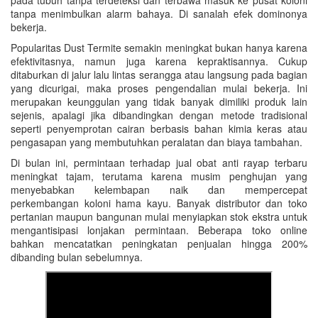
pada tubuh tanpa terdeteksi dan terbawa masuk ke pusat koloni
tanpa menimbulkan alarm bahaya. Di sanalah efek dominonya
bekerja.
Popularitas Dust Termite semakin meningkat bukan hanya karena
efektivitasnya, namun juga karena kepraktisannya. Cukup
ditaburkan di jalur lalu lintas serangga atau langsung pada bagian
yang dicurigai, maka proses pengendalian mulai bekerja. Ini
merupakan keunggulan yang tidak banyak dimiliki produk lain
sejenis, apalagi jika dibandingkan dengan metode tradisional
seperti penyemprotan cairan berbasis bahan kimia keras atau
pengasapan yang membutuhkan peralatan dan biaya tambahan.
Di bulan ini, permintaan terhadap jual obat anti rayap terbaru
meningkat tajam, terutama karena musim penghujan yang
menyebabkan kelembapan naik dan mempercepat
perkembangan koloni hama kayu. Banyak distributor dan toko
pertanian maupun bangunan mulai menyiapkan stok ekstra untuk
mengantisipasi lonjakan permintaan. Beberapa toko online
bahkan mencatatkan peningkatan penjualan hingga 200%
dibanding bulan sebelumnya.