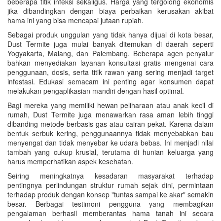
beberapa titik infeksi sekaligus. Harga yang tergolong ekonomis
jika dibandingkan dengan biaya perbaikan kerusakan akibat
hama ini yang bisa mencapai jutaan rupiah.
Sebagai produk unggulan yang tidak hanya dijual di kota besar,
Dust Termite juga mulai banyak ditemukan di daerah seperti
Yogyakarta, Malang, dan Palembang. Beberapa agen penyalur
bahkan menyediakan layanan konsultasi gratis mengenai cara
penggunaan, dosis, serta titik rawan yang sering menjadi target
infestasi. Edukasi semacam ini penting agar konsumen dapat
melakukan pengaplikasian mandiri dengan hasil optimal.
Bagi mereka yang memiliki hewan peliharaan atau anak kecil di
rumah, Dust Termite juga menawarkan rasa aman lebih tinggi
dibanding metode berbasis gas atau cairan pekat. Karena dalam
bentuk serbuk kering, penggunaannya tidak menyebabkan bau
menyengat dan tidak menyebar ke udara bebas. Ini menjadi nilai
tambah yang cukup krusial, terutama di hunian keluarga yang
harus memperhatikan aspek kesehatan.
Seiring meningkatnya kesadaran masyarakat terhadap
pentingnya perlindungan struktur rumah sejak dini, permintaan
terhadap produk dengan konsep "tuntas sampai ke akar" semakin
besar. Berbagai testimoni pengguna yang membagikan
pengalaman berhasil memberantas hama tanah ini secara