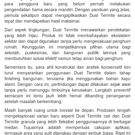
para pengguna baru yang belum pernah melakukan
pengendalian hama secara mandiri. Dengan panduan yang jelas,
pemula sekalipun dapat mengaplikasikan Dust Termite secara
tepat dan mendapatkan hasil maksimal.
Dari aspek lingkungan, Dust Termite menawarkan pendekatan
yang lebih hijau. Produk ini tidak membahayakan ekosistem
sekitar dan dapat digunakan tanpa perlu mengevakuasi penghuni
rumah. Keunggulan ini menjadikannya pilihan utama bagi
sekolah, puskesmas, dan bangunan publik lainnya yang
membutuhkan solusi efektif namun tetap aman bagi penghuni.
Sementara itu, para ahli konstruksi dan arsitek konservatif kini
turut menyarankan penggunaan Dust Termite dalam tahap
finishing bangunan, terutama jika menggunakan bahan kayu
alami. Dengan cara ini, perlindungan dapat dilakukan sejak awal
tanpa perlu menunggu timbulnya kerusakan. Langkah preventif
semacam ini tentu jauh lebih hemat dibanding penanganan
setelah masalah berkembang.
Masih banyak ruang untuk inovasi ke depan. Produsen tengah
mengeksplorasi varian baru seperti Dust Termite cair dan Dust
Termite granula yang lebih fleksibel penggunaannya di berbagai
medan. Tujuannya adalah memperluas cakupan aplikasi,
termasuk area yang sulit dijangkau dengan serbuk biasa. Riset ini