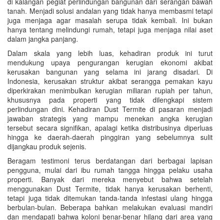
di kalangan pegiat perlindungan bangunan dari serangan bawah
tanah. Menjadi solusi andalan yang tidak hanya membasmi tetapi
juga menjaga agar masalah serupa tidak kembali. Ini bukan
hanya tentang melindungi rumah, tetapi juga menjaga nilai aset
dalam jangka panjang.
Dalam skala yang lebih luas, kehadiran produk ini turut
mendukung upaya pengurangan kerugian ekonomi akibat
kerusakan bangunan yang selama ini jarang disadari. Di
Indonesia, kerusakan struktur akibat serangga pemakan kayu
diperkirakan menimbulkan kerugian miliaran rupiah per tahun,
khususnya pada properti yang tidak dilengkapi sistem
perlindungan dini. Kehadiran Dust Termite di pasaran menjadi
jawaban strategis yang mampu menekan angka kerugian
tersebut secara signifikan, apalagi ketika distribusinya diperluas
hingga ke daerah-daerah pinggiran yang sebelumnya sulit
dijangkau produk sejenis.
Beragam testimoni terus berdatangan dari berbagai lapisan
pengguna, mulai dari ibu rumah tangga hingga pelaku usaha
properti. Banyak dari mereka menyebut bahwa setelah
menggunakan Dust Termite, tidak hanya kerusakan berhenti,
tetapi juga tidak ditemukan tanda-tanda infestasi ulang hingga
berbulan-bulan. Beberapa bahkan melakukan evaluasi mandiri
dan mendapati bahwa koloni benar-benar hilang dari area yang