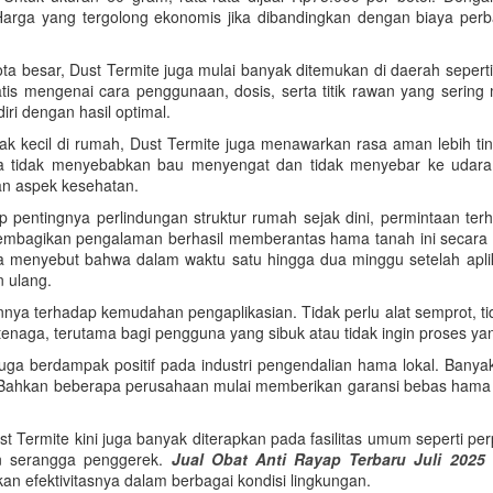
s. Harga yang tergolong ekonomis jika dibandingkan dengan biaya per
kota besar, Dust Termite juga mulai banyak ditemukan di daerah sepe
is mengenai cara penggunaan, dosis, serta titik rawan yang sering m
i dengan hasil optimal.
k kecil di rumah, Dust Termite juga menawarkan rasa aman lebih tin
 tidak menyebabkan bau menyengat dan tidak menyebar ke udara be
an aspek kesehatan.
 pentingnya perlindungan struktur rumah sejak dini, permintaan te
embagikan pengalaman berhasil memberantas hama tanah ini secara
a menyebut bahwa dalam waktu satu hingga dua minggu setelah aplikas
n ulang.
 terhadap kemudahan pengaplikasian. Tidak perlu alat semprot, tidak 
n tenaga, terutama bagi pengguna yang sibuk atau tidak ingin proses y
 berdampak positif pada industri pengendalian hama lokal. Banyak
 Bahkan beberapa perusahaan mulai memberikan garansi bebas hama
st Termite kini juga banyak diterapkan pada fasilitas umum seperti 
n serangga penggerek.
Jual Obat Anti Rayap Terbaru Juli 2025
 efektivitasnya dalam berbagai kondisi lingkungan.