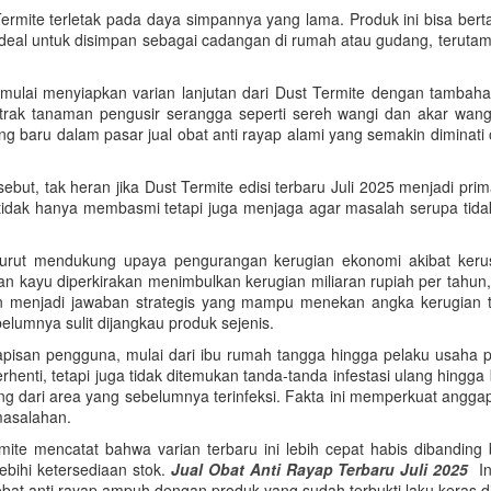
t Termite terletak pada daya simpannya yang lama. Produk ini bisa ber
 ideal untuk disimpan sebagai cadangan di rumah atau gudang, terutama
mulai menyiapkan varian lanjutan dari Dust Termite dengan tambaha
trak tanaman pengusir serangga seperti sereh wangi dan akar wang
 baru dalam pasar jual obat anti rayap alami yang semakin diminati
t, tak heran jika Dust Termite edisi terbaru Juli 2025 menjadi pri
tidak hanya membasmi tetapi juga menjaga agar masalah serupa tidak
 turut mendukung upaya pengurangan kerugian ekonomi akibat keru
n kayu diperkirakan menimbulkan kerugian miliaran rupiah per tahun,
n menjadi jawaban strategis yang mampu menekan angka kerugian ters
elumnya sulit dijangkau produk sejenis.
lapisan pengguna, mulai dari ibu rumah tangga hingga pelaku usaha 
henti, tetapi juga tidak ditemukan tanda-tanda infestasi ulang hingg
ng dari area yang sebelumnya terinfeksi. Fakta ini memperkuat angg
masalahan.
ermite mencatat bahwa varian terbaru ini lebih cepat habis diband
bihi ketersediaan stok.
Jual Obat Anti Rayap Terbaru Juli 2025
Ini
obat anti rayap ampuh dengan produk yang sudah terbukti laku keras di