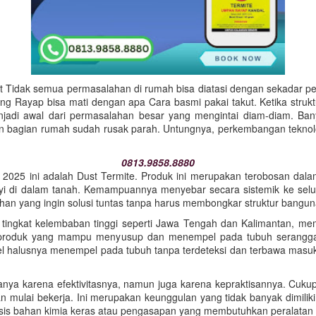
Tidak semua permasalahan di rumah bisa diatasi dengan sekadar per
ang Rayap bisa mati dengan apa Cara basmi pakai takut. Ketika struk
enjadi awal dari permasalahan besar yang mengintai diam-diam. Ban
 bagian rumah sudah rusak parah. Untungnya, perkembangan teknolo
0813.9858.8880
li 2025 ini adalah Dust Termite. Produk ini merupakan terobosan dala
 di dalam tanah. Kemampuannya menyebar secara sistemik ke seluru
n yang ingin solusi tuntas tanpa harus membongkar struktur bangun
i tingkat kelembaban tinggi seperti Jawa Tengah dan Kalimantan, m
n produk yang mampu menyusup dan menempel pada tubuh serangga 
el halusnya menempel pada tubuh tanpa terdeteksi dan terbawa masuk
ya karena efektivitasnya, namun juga karena kepraktisannya. Cukup d
 mulai bekerja. Ini merupakan keunggulan yang tidak banyak dimiliki 
basis bahan kimia keras atau pengasapan yang membutuhkan peralatan