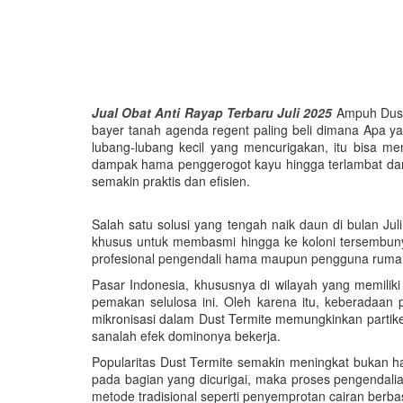
Jual Obat Anti Rayap Terbaru Juli 2025
Ampuh Dust 
bayer tanah agenda regent paling beli dimana Apa y
lubang-lubang kecil yang mencurigakan, itu bisa m
dampak hama penggerogot kayu hingga terlambat dan
semakin praktis dan efisien.
Salah satu solusi yang tengah naik daun di bulan Ju
khusus untuk membasmi hingga ke koloni tersembunyi
profesional pengendali hama maupun pengguna rumaha
Pasar Indonesia, khususnya di wilayah yang memilik
pemakan selulosa ini. Oleh karena itu, keberadaa
mikronisasi dalam Dust Termite memungkinkan partik
sanalah efek dominonya bekerja.
Popularitas Dust Termite semakin meningkat bukan han
pada bagian yang dicurigai, maka proses pengendalian
metode tradisional seperti penyemprotan cairan ber