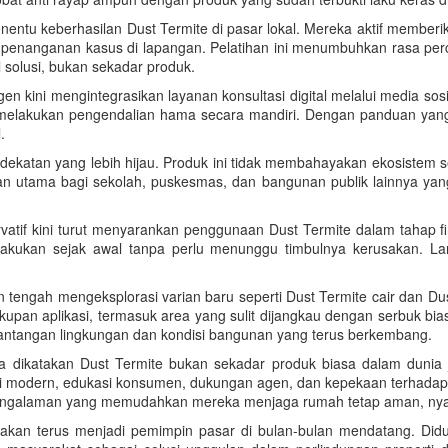
nentu keberhasilan Dust Termite di pasar lokal. Mereka aktif memberi
si penanganan kasus di lapangan. Pelatihan ini menumbuhkan rasa pe
olusi, bukan sekadar produk.
kini mengintegrasikan layanan konsultasi digital melalui media sosial
lakukan pengendalian hama secara mandiri. Dengan panduan yang j
.
dekatan yang lebih hijau. Produk ini tidak membahayakan ekosistem s
an utama bagi sekolah, puskesmas, dan bangunan publik lainnya ya
servatif kini turut menyarankan penggunaan Dust Termite dalam tahap
ilakukan sejak awal tanpa perlu menunggu timbulnya kerusakan. La
 tengah mengeksplorasi varian baru seperti Dust Termite cair dan Dus
pan aplikasi, termasuk area yang sulit dijangkau dengan serbuk biasa
antangan lingkungan dan kondisi bangunan yang terus berkembang.
 dikatakan Dust Termite bukan sekadar produk biasa dalam dunia jua
gi modern, edukasi konsumen, dukungan agen, dan kepekaan terhadap
 pengalaman yang memudahkan mereka menjaga rumah tetap aman, nyam
ni akan terus menjadi pemimpin pasar di bulan-bulan mendatang. Diduk