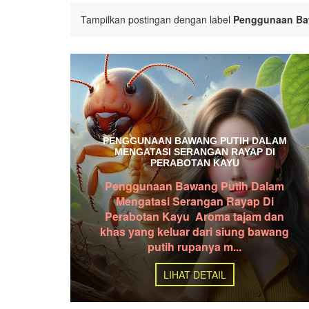
Tampilkan postingan dengan label
Penggunaan Baw
PENGGUNAAN BAWANG PUTIH DALAM
MENGATASI SERANGAN RAYAP DI
PERABOTAN KAYU
Penggunaan Bawang Putih Dalam
Mengatasi Serangan Rayap Di
Perabotan Kayu Aroma tajam dan
khas yang keluar dari siung bawang
putih rupanya m...
LIHAT DETAIL