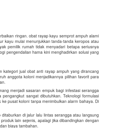
baikan ringan. obat rayap kayu semprot ampuh alami
tur kayu mulai menunjukkan tanda-tanda keropos atau
yak pemilik rumah tidak menyadari betapa seriusnya
gi pengendalian hama kini menghadirkan solusi yang
m kategori jual obat anti rayap ampuh yang dirancang
h anggota koloni menjadikannya pilihan favorit para
an.
emang menjadi sasaran empuk bagi infestasi serangga
pengangkut sangat dibutuhkan. Teknologi formulasi
 ke pusat koloni tanpa menimbulkan alarm bahaya. Di
itaburkan di jalur lalu lintas serangga atau langsung
produk lain sejenis, apalagi jika dibandingkan dengan
 dan biaya tambahan.