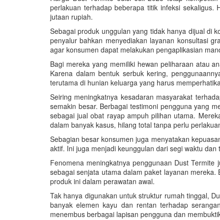
perlakuan terhadap beberapa titik infeksi sekaligu
jutaan rupiah.
Sebagai produk unggulan yang tidak hanya dijual di 
penyalur bahkan menyediakan layanan konsultasi grat
agar konsumen dapat melakukan pengaplikasian mandir
Bagi mereka yang memiliki hewan peliharaan atau ana
Karena dalam bentuk serbuk kering, penggunaannya
terutama di hunian keluarga yang harus memperhatik
Seiring meningkatnya kesadaran masyarakat terhadap
semakin besar. Berbagai testimoni pengguna yang m
sebagai jual obat rayap ampuh pilihan utama. Merek
dalam banyak kasus, hilang total tanpa perlu perlakua
Sebagian besar konsumen juga menyatakan kepuasannya
aktif. Ini juga menjadi keunggulan dari segi waktu da
Fenomena meningkatnya penggunaan Dust Termite juga
sebagai senjata utama dalam paket layanan mereka.
produk ini dalam perawatan awal.
Tak hanya digunakan untuk struktur rumah tinggal, Du
banyak elemen kayu dan rentan terhadap seranga
menembus berbagai lapisan pengguna dan membuktikan