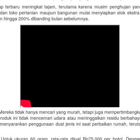
 rayap terbaru meningkat tajam, terutama karena musim penghujan
 dan toko pertanian maupun bangunan mulai menyiapkan stok ekstra 
an hingga 200% dibanding bulan sebelumnya.
 Mereka tidak hanya mencari yang murah, tetapi juga mempertimbangka
 produk ini tidak mencemari udara atau meninggalkan residu berbaha
 menyarankan penggunaan dust jenis ini saat perbaikan rumah, teru
f. Untuk ukuran 60 gram, rata-rata dijual Rp75.000 per botol. De