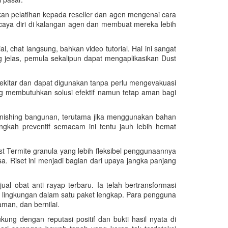
kan pelatihan kepada reseller dan agen mengenai cara
rcaya diri di kalangan agen dan membuat mereka lebih
, chat langsung, bahkan video tutorial. Hal ini sangat
elas, pemula sekalipun dapat mengaplikasikan Dust
ekitar dan dapat digunakan tanpa perlu mengevakuasi
ng membutuhkan solusi efektif namun tetap aman bagi
 finishing bangunan, terutama jika menggunakan bahan
ngkah preventif semacam ini tentu jauh lebih hemat
t Termite granula yang lebih fleksibel penggunaannya
. Riset ini menjadi bagian dari upaya jangka panjang
l obat anti rayap terbaru. Ia telah bertransformasi
 lingkungan dalam satu paket lengkap. Para pengguna
an, dan bernilai.
ung dengan reputasi positif dan bukti hasil nyata di