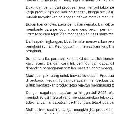
Dukungan penuh dari produsen juga menjadi faktor pe
kerja produk, tips edukasi pelanggan, hingga simula
mudah meyakinkan pelanggan bahwa mereka menjual s
Bukan hanya fokus pada penjualan semata, banyak agen 
membantu para pengguna baru yang belum pernah me
Termite secara tepat dan mendapatkan hasil maksimal
Dari aspek lingkungan, Dust Termite menawarkan pen
penghuni rumah. Keunggulan ini menjadikannya pilih
penghuni.
Sementara itu, para ahli konstruksi dan arsitek kon
kayu alami. Dengan cara ini, perlindungan dapat d
dibanding penanganan setelah masalah berkembang.
Masih banyak ruang untuk inovasi ke depan. Produsen
di berbagai medan. Tujuannya adalah memperluas caku
untuk memastikan produk tetap relevan menghadapi t
Dengan segala pencapaiannya hingga Juli 2025, bisa
menjadi solusi integral yang menggabungkan teknolo
tidak hanya mendapatkan perlindungan, tetapi juga
Melihat tren saat ini, sangat mungkin jika produk i