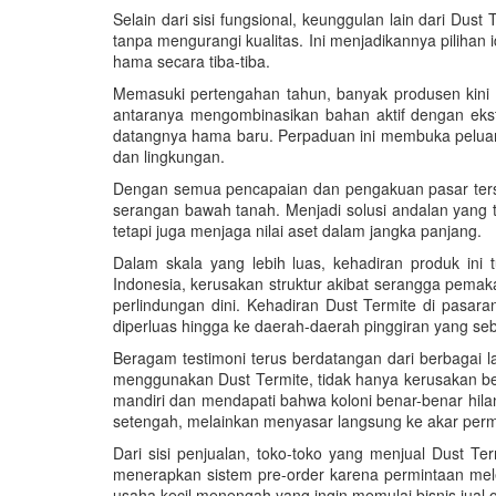
Selain dari sisi fungsional, keunggulan lain dari Dus
tanpa mengurangi kualitas. Ini menjadikannya pilihan
hama secara tiba-tiba.
Memasuki pertengahan tahun, banyak produsen kini 
antaranya mengombinasikan bahan aktif dengan eks
datangnya hama baru. Perpaduan ini membuka peluang
dan lingkungan.
Dengan semua pencapaian dan pengakuan pasar tersebu
serangan bawah tanah. Menjadi solusi andalan yang 
tetapi juga menjaga nilai aset dalam jangka panjang.
Dalam skala yang lebih luas, kehadiran produk ini
Indonesia, kerusakan struktur akibat serangga pemaka
perlindungan dini. Kehadiran Dust Termite di pasara
diperluas hingga ke daerah-daerah pinggiran yang seb
Beragam testimoni terus berdatangan dari berbagai 
menggunakan Dust Termite, tidak hanya kerusakan ber
mandiri dan mendapati bahwa koloni benar-benar hila
setengah, melainkan menyasar langsung ke akar per
Dari sisi penjualan, toko-toko yang menjual Dust T
menerapkan sistem pre-order karena permintaan mele
usaha kecil menengah yang ingin memulai bisnis jual 