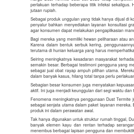
perlakuan terhadap beberapa titik infeksi sekaligu
jutaan rupiah.
Sebagai produk unggulan yang tidak hanya dijual di 
penyalur bahkan menyediakan layanan konsultasi grat
agar konsumen dapat melakukan pengaplikasian mandir
Bagi mereka yang memiliki hewan peliharaan atau ana
Karena dalam bentuk serbuk kering, penggunaannya
terutama di hunian keluarga yang harus memperhatik
Seiring meningkatnya kesadaran masyarakat terhadap
semakin besar. Berbagai testimoni pengguna yang m
sebagai jual obat rayap ampuh pilihan utama. Merek
dalam banyak kasus, hilang total tanpa perlu perlakua
Sebagian besar konsumen juga menyatakan kepuasannya
aktif. Ini juga menjadi keunggulan dari segi waktu da
Fenomena meningkatnya penggunaan Dust Termite juga
sebagai senjata utama dalam paket layanan mereka.
produk ini dalam perawatan awal.
Tak hanya digunakan untuk struktur rumah tinggal, Du
banyak elemen kayu dan rentan terhadap seranga
menembus berbagai lapisan pengguna dan membuktikan