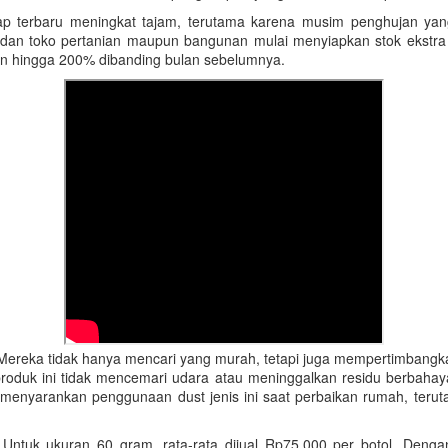
 rayap terbaru meningkat tajam, terutama karena musim penghujan
 dan toko pertanian maupun bangunan mulai menyiapkan stok ekstra 
an hingga 200% dibanding bulan sebelumnya.
 Mereka tidak hanya mencari yang murah, tetapi juga mempertimbangka
 produk ini tidak mencemari udara atau meninggalkan residu berbaha
 menyarankan penggunaan dust jenis ini saat perbaikan rumah, teru
f. Untuk ukuran 60 gram, rata-rata dijual Rp75.000 per botol. De