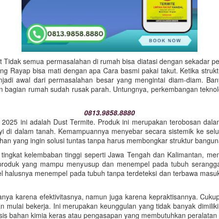
Tidak semua permasalahan di rumah bisa diatasi dengan sekadar per
ang Rayap bisa mati dengan apa Cara basmi pakai takut. Ketika struk
enjadi awal dari permasalahan besar yang mengintai diam-diam. Ban
 bagian rumah sudah rusak parah. Untungnya, perkembangan teknolo
0813.9858.8880
li 2025 ini adalah Dust Termite. Produk ini merupakan terobosan dala
 di dalam tanah. Kemampuannya menyebar secara sistemik ke seluru
n yang ingin solusi tuntas tanpa harus membongkar struktur bangun
i tingkat kelembaban tinggi seperti Jawa Tengah dan Kalimantan, m
n produk yang mampu menyusup dan menempel pada tubuh serangga 
el halusnya menempel pada tubuh tanpa terdeteksi dan terbawa masuk
ya karena efektivitasnya, namun juga karena kepraktisannya. Cukup d
 mulai bekerja. Ini merupakan keunggulan yang tidak banyak dimiliki 
basis bahan kimia keras atau pengasapan yang membutuhkan peralatan