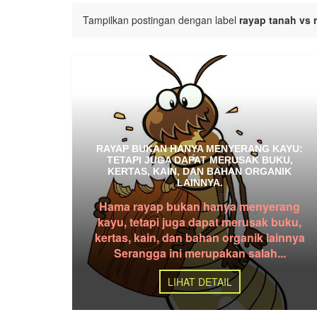
Tampilkan postingan dengan label
rayap tanah vs 
RAYAP BUKAN HANYA MENYERANG KAYU:
TETAPI JUGA DAPAT MERUSAK BUKU,
KERTAS, KAIN, DAN BAHAN ORGANIK
LAINNYA.
Hama rayap bukan hanya menyerang
kayu, tetapi juga dapat merusak buku,
kertas, kain, dan bahan organik lainnya
Serangga ini merupakan salah...
LIHAT DETAIL