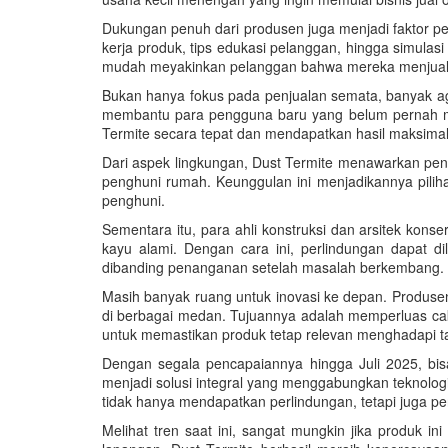
Dukungan penuh dari produsen juga menjadi faktor pe
kerja produk, tips edukasi pelanggan, hingga simula
mudah meyakinkan pelanggan bahwa mereka menjual s
Bukan hanya fokus pada penjualan semata, banyak agen 
membantu para pengguna baru yang belum pernah me
Termite secara tepat dan mendapatkan hasil maksimal
Dari aspek lingkungan, Dust Termite menawarkan pen
penghuni rumah. Keunggulan ini menjadikannya pilih
penghuni.
Sementara itu, para ahli konstruksi dan arsitek kon
kayu alami. Dengan cara ini, perlindungan dapat d
dibanding penanganan setelah masalah berkembang.
Masih banyak ruang untuk inovasi ke depan. Produsen
di berbagai medan. Tujuannya adalah memperluas caku
untuk memastikan produk tetap relevan menghadapi t
Dengan segala pencapaiannya hingga Juli 2025, bisa
menjadi solusi integral yang menggabungkan teknolo
tidak hanya mendapatkan perlindungan, tetapi juga
Melihat tren saat ini, sangat mungkin jika produk i