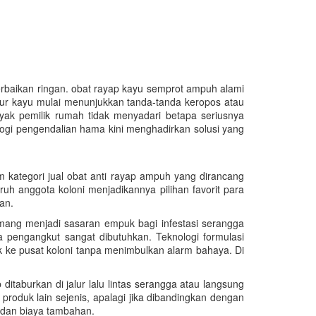
baikan ringan. obat rayap kayu semprot ampuh alami
tur kayu mulai menunjukkan tanda-tanda keropos atau
yak pemilik rumah tidak menyadari betapa seriusnya
gi pengendalian hama kini menghadirkan solusi yang
m kategori jual obat anti rayap ampuh yang dirancang
h anggota koloni menjadikannya pilihan favorit para
an.
emang menjadi sasaran empuk bagi infestasi serangga
pengangkut sangat dibutuhkan. Teknologi formulasi
 ke pusat koloni tanpa menimbulkan alarm bahaya. Di
itaburkan di jalur lalu lintas serangga atau langsung
produk lain sejenis, apalagi jika dibandingkan dengan
 dan biaya tambahan.