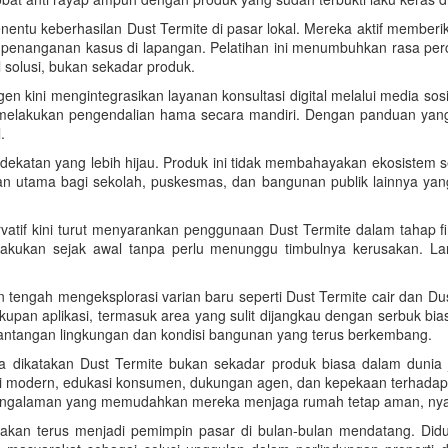
nentu keberhasilan Dust Termite di pasar lokal. Mereka aktif memberi
si penanganan kasus di lapangan. Pelatihan ini menumbuhkan rasa pe
olusi, bukan sekadar produk.
kini mengintegrasikan layanan konsultasi digital melalui media sosial
lakukan pengendalian hama secara mandiri. Dengan panduan yang j
.
dekatan yang lebih hijau. Produk ini tidak membahayakan ekosistem s
an utama bagi sekolah, puskesmas, dan bangunan publik lainnya ya
servatif kini turut menyarankan penggunaan Dust Termite dalam tahap
ilakukan sejak awal tanpa perlu menunggu timbulnya kerusakan. La
 tengah mengeksplorasi varian baru seperti Dust Termite cair dan Dus
pan aplikasi, termasuk area yang sulit dijangkau dengan serbuk biasa
antangan lingkungan dan kondisi bangunan yang terus berkembang.
 dikatakan Dust Termite bukan sekadar produk biasa dalam dunia jua
gi modern, edukasi konsumen, dukungan agen, dan kepekaan terhadap
 pengalaman yang memudahkan mereka menjaga rumah tetap aman, nyam
ni akan terus menjadi pemimpin pasar di bulan-bulan mendatang. Diduk