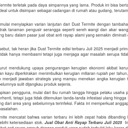
t Termite terletak pada daya simpannya yang lama. Produk ini bisa ber
 ideal untuk disimpan sebagai cadangan di rumah atau gudang, terutama
mulai menyiapkan varian lanjutan dari Dust Termite dengan tambaha
trak tanaman pengusir serangga seperti sereh wangi dan akar wang
 baru dalam pasar jual obat anti rayap alami yang semakin diminati
t, tak heran jika Dust Termite edisi terbaru Juli 2025 menjadi pri
tidak hanya membasmi tetapi juga menjaga agar masalah serupa tidak
 turut mendukung upaya pengurangan kerugian ekonomi akibat keru
n kayu diperkirakan menimbulkan kerugian miliaran rupiah per tahun,
n menjadi jawaban strategis yang mampu menekan angka kerugian ters
elumnya sulit dijangkau produk sejenis.
lapisan pengguna, mulai dari ibu rumah tangga hingga pelaku usaha 
henti, tetapi juga tidak ditemukan tanda-tanda infestasi ulang hingg
ng dari area yang sebelumnya terinfeksi. Fakta ini memperkuat angg
masalahan.
ermite mencatat bahwa varian terbaru ini lebih cepat habis diband
bihi ketersediaan stok.
Jual Obat Anti Rayap Terbaru Juli 2025
Ini
obat anti rayap ampuh dengan produk yang sudah terbukti laku keras di