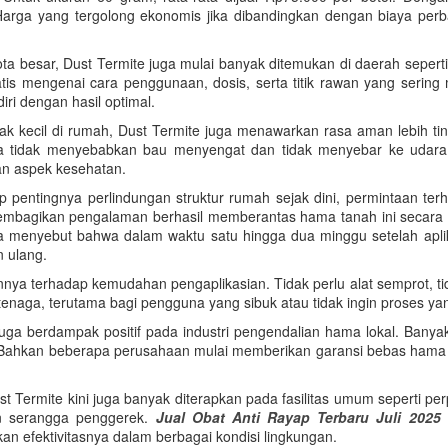
s. Harga yang tergolong ekonomis jika dibandingkan dengan biaya per
kota besar, Dust Termite juga mulai banyak ditemukan di daerah sepe
is mengenai cara penggunaan, dosis, serta titik rawan yang sering m
i dengan hasil optimal.
k kecil di rumah, Dust Termite juga menawarkan rasa aman lebih tin
 tidak menyebabkan bau menyengat dan tidak menyebar ke udara be
an aspek kesehatan.
 pentingnya perlindungan struktur rumah sejak dini, permintaan te
embagikan pengalaman berhasil memberantas hama tanah ini secara
a menyebut bahwa dalam waktu satu hingga dua minggu setelah aplikas
n ulang.
 terhadap kemudahan pengaplikasian. Tidak perlu alat semprot, tidak 
n tenaga, terutama bagi pengguna yang sibuk atau tidak ingin proses y
 berdampak positif pada industri pengendalian hama lokal. Banyak
 Bahkan beberapa perusahaan mulai memberikan garansi bebas hama
st Termite kini juga banyak diterapkan pada fasilitas umum seperti 
n serangga penggerek.
Jual Obat Anti Rayap Terbaru Juli 2025
 efektivitasnya dalam berbagai kondisi lingkungan.