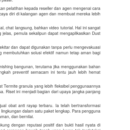
kan pelatihan kepada reseller dan agen mengenai cara
rcaya diri di kalangan agen dan membuat mereka lebih
, chat langsung, bahkan video tutorial. Hal ini sangat
elas, pemula sekalipun dapat mengaplikasikan Dust
ekitar dan dapat digunakan tanpa perlu mengevakuasi
ng membutuhkan solusi efektif namun tetap aman bagi
 finishing bangunan, terutama jika menggunakan bahan
ngkah preventif semacam ini tentu jauh lebih hemat
t Termite granula yang lebih fleksibel penggunaannya
. Riset ini menjadi bagian dari upaya jangka panjang
l obat anti rayap terbaru. Ia telah bertransformasi
 lingkungan dalam satu paket lengkap. Para pengguna
an, dan bernilai.
ung dengan reputasi positif dan bukti hasil nyata di