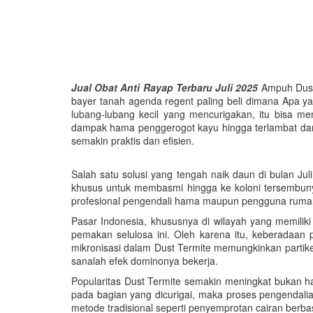
Jual Obat Anti Rayap Terbaru Juli 2025
Ampuh Dust 
bayer tanah agenda regent paling beli dimana Apa y
lubang-lubang kecil yang mencurigakan, itu bisa m
dampak hama penggerogot kayu hingga terlambat dan
semakin praktis dan efisien.
Salah satu solusi yang tengah naik daun di bulan Ju
khusus untuk membasmi hingga ke koloni tersembunyi
profesional pengendali hama maupun pengguna rumaha
Pasar Indonesia, khususnya di wilayah yang memilik
pemakan selulosa ini. Oleh karena itu, keberadaa
mikronisasi dalam Dust Termite memungkinkan partik
sanalah efek dominonya bekerja.
Popularitas Dust Termite semakin meningkat bukan han
pada bagian yang dicurigai, maka proses pengendalian
metode tradisional seperti penyemprotan cairan ber