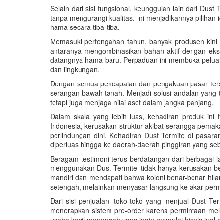
Selain dari sisi fungsional, keunggulan lain dari Dus
tanpa mengurangi kualitas. Ini menjadikannya pilihan
hama secara tiba-tiba.
Memasuki pertengahan tahun, banyak produsen kini 
antaranya mengombinasikan bahan aktif dengan eks
datangnya hama baru. Perpaduan ini membuka peluang
dan lingkungan.
Dengan semua pencapaian dan pengakuan pasar tersebu
serangan bawah tanah. Menjadi solusi andalan yang 
tetapi juga menjaga nilai aset dalam jangka panjang.
Dalam skala yang lebih luas, kehadiran produk ini
Indonesia, kerusakan struktur akibat serangga pemaka
perlindungan dini. Kehadiran Dust Termite di pasara
diperluas hingga ke daerah-daerah pinggiran yang seb
Beragam testimoni terus berdatangan dari berbagai 
menggunakan Dust Termite, tidak hanya kerusakan ber
mandiri dan mendapati bahwa koloni benar-benar hila
setengah, melainkan menyasar langsung ke akar per
Dari sisi penjualan, toko-toko yang menjual Dust T
menerapkan sistem pre-order karena permintaan mele
usaha kecil menengah yang ingin memulai bisnis jual 