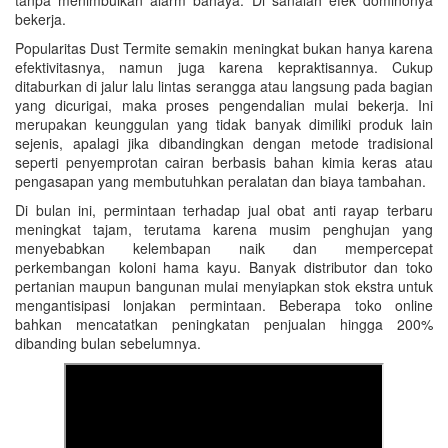
tanpa menimbulkan alarm bahaya. Di sanalah efek dominonya
bekerja.
Popularitas Dust Termite semakin meningkat bukan hanya karena
efektivitasnya, namun juga karena kepraktisannya. Cukup
ditaburkan di jalur lalu lintas serangga atau langsung pada bagian
yang dicurigai, maka proses pengendalian mulai bekerja. Ini
merupakan keunggulan yang tidak banyak dimiliki produk lain
sejenis, apalagi jika dibandingkan dengan metode tradisional
seperti penyemprotan cairan berbasis bahan kimia keras atau
pengasapan yang membutuhkan peralatan dan biaya tambahan.
Di bulan ini, permintaan terhadap jual obat anti rayap terbaru
meningkat tajam, terutama karena musim penghujan yang
menyebabkan kelembapan naik dan mempercepat
perkembangan koloni hama kayu. Banyak distributor dan toko
pertanian maupun bangunan mulai menyiapkan stok ekstra untuk
mengantisipasi lonjakan permintaan. Beberapa toko online
bahkan mencatatkan peningkatan penjualan hingga 200%
dibanding bulan sebelumnya.