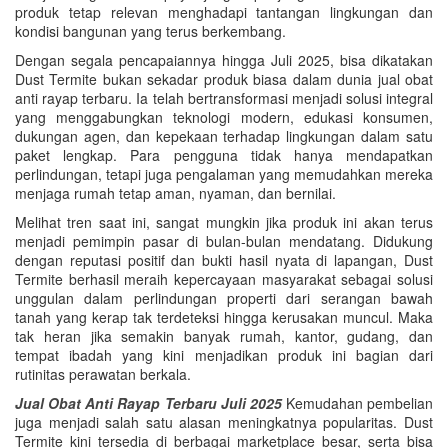
produk tetap relevan menghadapi tantangan lingkungan dan
kondisi bangunan yang terus berkembang.
Dengan segala pencapaiannya hingga Juli 2025, bisa dikatakan
Dust Termite bukan sekadar produk biasa dalam dunia jual obat
anti rayap terbaru. Ia telah bertransformasi menjadi solusi integral
yang menggabungkan teknologi modern, edukasi konsumen,
dukungan agen, dan kepekaan terhadap lingkungan dalam satu
paket lengkap. Para pengguna tidak hanya mendapatkan
perlindungan, tetapi juga pengalaman yang memudahkan mereka
menjaga rumah tetap aman, nyaman, dan bernilai.
Melihat tren saat ini, sangat mungkin jika produk ini akan terus
menjadi pemimpin pasar di bulan-bulan mendatang. Didukung
dengan reputasi positif dan bukti hasil nyata di lapangan, Dust
Termite berhasil meraih kepercayaan masyarakat sebagai solusi
unggulan dalam perlindungan properti dari serangan bawah
tanah yang kerap tak terdeteksi hingga kerusakan muncul. Maka
tak heran jika semakin banyak rumah, kantor, gudang, dan
tempat ibadah yang kini menjadikan produk ini bagian dari
rutinitas perawatan berkala.
Jual Obat Anti Rayap Terbaru Juli 2025
Kemudahan pembelian
juga menjadi salah satu alasan meningkatnya popularitas. Dust
Termite kini tersedia di berbagai marketplace besar, serta bisa