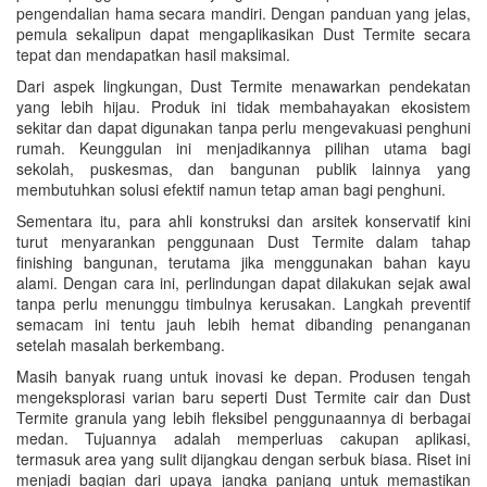
pengendalian hama secara mandiri. Dengan panduan yang jelas,
pemula sekalipun dapat mengaplikasikan Dust Termite secara
tepat dan mendapatkan hasil maksimal.
Dari aspek lingkungan, Dust Termite menawarkan pendekatan
yang lebih hijau. Produk ini tidak membahayakan ekosistem
sekitar dan dapat digunakan tanpa perlu mengevakuasi penghuni
rumah. Keunggulan ini menjadikannya pilihan utama bagi
sekolah, puskesmas, dan bangunan publik lainnya yang
membutuhkan solusi efektif namun tetap aman bagi penghuni.
Sementara itu, para ahli konstruksi dan arsitek konservatif kini
turut menyarankan penggunaan Dust Termite dalam tahap
finishing bangunan, terutama jika menggunakan bahan kayu
alami. Dengan cara ini, perlindungan dapat dilakukan sejak awal
tanpa perlu menunggu timbulnya kerusakan. Langkah preventif
semacam ini tentu jauh lebih hemat dibanding penanganan
setelah masalah berkembang.
Masih banyak ruang untuk inovasi ke depan. Produsen tengah
mengeksplorasi varian baru seperti Dust Termite cair dan Dust
Termite granula yang lebih fleksibel penggunaannya di berbagai
medan. Tujuannya adalah memperluas cakupan aplikasi,
termasuk area yang sulit dijangkau dengan serbuk biasa. Riset ini
menjadi bagian dari upaya jangka panjang untuk memastikan