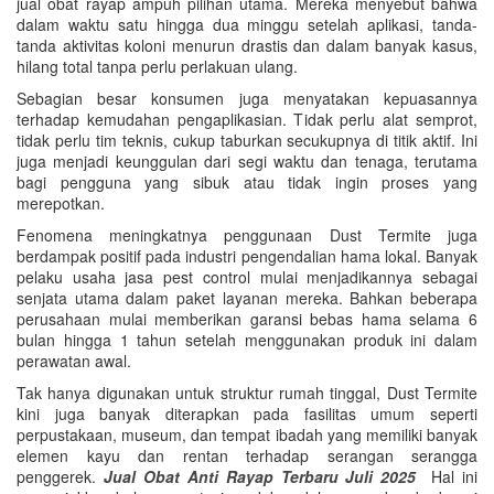
jual obat rayap ampuh pilihan utama. Mereka menyebut bahwa
dalam waktu satu hingga dua minggu setelah aplikasi, tanda-
tanda aktivitas koloni menurun drastis dan dalam banyak kasus,
hilang total tanpa perlu perlakuan ulang.
Sebagian besar konsumen juga menyatakan kepuasannya
terhadap kemudahan pengaplikasian. Tidak perlu alat semprot,
tidak perlu tim teknis, cukup taburkan secukupnya di titik aktif. Ini
juga menjadi keunggulan dari segi waktu dan tenaga, terutama
bagi pengguna yang sibuk atau tidak ingin proses yang
merepotkan.
Fenomena meningkatnya penggunaan Dust Termite juga
berdampak positif pada industri pengendalian hama lokal. Banyak
pelaku usaha jasa pest control mulai menjadikannya sebagai
senjata utama dalam paket layanan mereka. Bahkan beberapa
perusahaan mulai memberikan garansi bebas hama selama 6
bulan hingga 1 tahun setelah menggunakan produk ini dalam
perawatan awal.
Tak hanya digunakan untuk struktur rumah tinggal, Dust Termite
kini juga banyak diterapkan pada fasilitas umum seperti
perpustakaan, museum, dan tempat ibadah yang memiliki banyak
elemen kayu dan rentan terhadap serangan serangga
penggerek.
Jual Obat Anti Rayap Terbaru Juli 2025
Hal ini