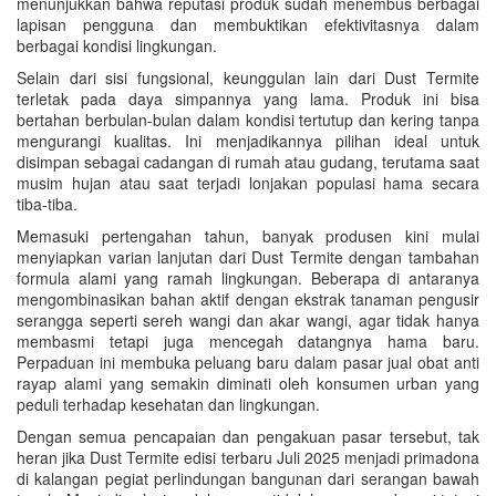
menunjukkan bahwa reputasi produk sudah menembus berbagai
lapisan pengguna dan membuktikan efektivitasnya dalam
berbagai kondisi lingkungan.
Selain dari sisi fungsional, keunggulan lain dari Dust Termite
terletak pada daya simpannya yang lama. Produk ini bisa
bertahan berbulan-bulan dalam kondisi tertutup dan kering tanpa
mengurangi kualitas. Ini menjadikannya pilihan ideal untuk
disimpan sebagai cadangan di rumah atau gudang, terutama saat
musim hujan atau saat terjadi lonjakan populasi hama secara
tiba-tiba.
Memasuki pertengahan tahun, banyak produsen kini mulai
menyiapkan varian lanjutan dari Dust Termite dengan tambahan
formula alami yang ramah lingkungan. Beberapa di antaranya
mengombinasikan bahan aktif dengan ekstrak tanaman pengusir
serangga seperti sereh wangi dan akar wangi, agar tidak hanya
membasmi tetapi juga mencegah datangnya hama baru.
Perpaduan ini membuka peluang baru dalam pasar jual obat anti
rayap alami yang semakin diminati oleh konsumen urban yang
peduli terhadap kesehatan dan lingkungan.
Dengan semua pencapaian dan pengakuan pasar tersebut, tak
heran jika Dust Termite edisi terbaru Juli 2025 menjadi primadona
di kalangan pegiat perlindungan bangunan dari serangan bawah