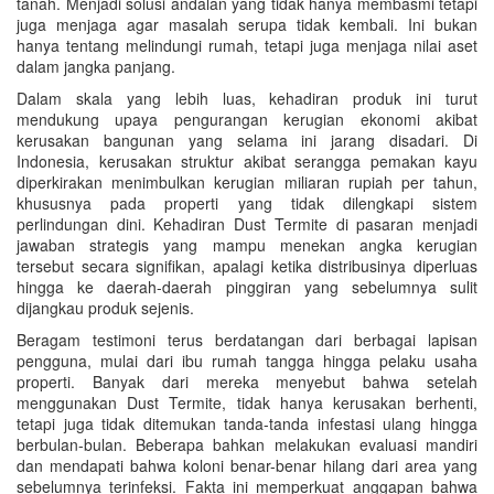
tanah. Menjadi solusi andalan yang tidak hanya membasmi tetapi
juga menjaga agar masalah serupa tidak kembali. Ini bukan
hanya tentang melindungi rumah, tetapi juga menjaga nilai aset
dalam jangka panjang.
Dalam skala yang lebih luas, kehadiran produk ini turut
mendukung upaya pengurangan kerugian ekonomi akibat
kerusakan bangunan yang selama ini jarang disadari. Di
Indonesia, kerusakan struktur akibat serangga pemakan kayu
diperkirakan menimbulkan kerugian miliaran rupiah per tahun,
khususnya pada properti yang tidak dilengkapi sistem
perlindungan dini. Kehadiran Dust Termite di pasaran menjadi
jawaban strategis yang mampu menekan angka kerugian
tersebut secara signifikan, apalagi ketika distribusinya diperluas
hingga ke daerah-daerah pinggiran yang sebelumnya sulit
dijangkau produk sejenis.
Beragam testimoni terus berdatangan dari berbagai lapisan
pengguna, mulai dari ibu rumah tangga hingga pelaku usaha
properti. Banyak dari mereka menyebut bahwa setelah
menggunakan Dust Termite, tidak hanya kerusakan berhenti,
tetapi juga tidak ditemukan tanda-tanda infestasi ulang hingga
berbulan-bulan. Beberapa bahkan melakukan evaluasi mandiri
dan mendapati bahwa koloni benar-benar hilang dari area yang
sebelumnya terinfeksi. Fakta ini memperkuat anggapan bahwa