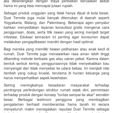
jika dibandingkan dengan biaya perbaikan kerusakan akibat
hama ini yang bisa mencapai jutaan rupiah.
Sebagai produk unggulan yang tidak hanya dijual di kota besar,
Dust Termite juga mulai banyak ditemukan di daerah seperti
Yogyakarta, Malang, dan Palembang. Beberapa agen penyalur
bahkan menyediakan layanan konsultasi gratis mengenai cara
penggunaan, dosis, serta titik rawan yang sering menjadi target
infestasi. Edukasi semacam ini penting agar konsumen dapat
melakukan pengaplikasian mandiri dengan hasil optimal.
Bagi mereka yang memiliki hewan peliharaan atau anak kecil di
rumah, Dust Termite juga menawarkan rasa aman lebih tinggi
dibanding metode berbasis gas atau cairan pekat. Karena dalam
bentuk serbuk kering, penggunaannya tidak menyebabkan bau
menyengat dan tidak menyebar ke udara bebas. Ini menjadi nilai
tambah yang cukup krusial, terutama di hunian keluarga yang
harus memperhatikan aspek kesehatan.
Seiring meningkatnya kesadaran masyarakat terhadap
pentingnya perlindungan struktur rumah sejak dini, permintaan
terhadap produk dengan konsep "tuntas sampai ke akar" semakin
besar. Berbagai testimoni pengguna yang membagikan
pengalaman berhasil memberantas hama tanah ini secara
menyeluruh makin menegaskan reputasi Dust Termite sebagai