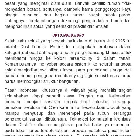
besar yang mengintai diam-diam. Banyak pemilik rumah tidak
menyadari betapa seriusnya dampak hama penggerogot kayu
hingga terlambat dan bagian rumah sudah rusak parah.
Untungnya, perkembangan teknologi pengendalian hama kini
menghadirkan solusi yang semakin praktis dan efisien.
0813.9858.8880
Salah satu solusi yang tengah naik daun di bulan Juli 2025 ini
adalah Dust Termite. Produk ini merupakan terobosan dalam
kategori jual obat anti rayap ampuh yang dirancang khusus untuk
membasmi hingga ke koloni tersembunyi di dalam tanah.
Kemampuannya menyebar secara sistemik ke seluruh anggota
koloni menjadikannya pilihan favorit para profesional pengendali
hama maupun pengguna rumahan yang ingin solusi tuntas tanpa
harus membongkar struktur bangunan.
Pasar Indonesia, khususnya di wilayah yang memiliki tingkat
kelembaban tinggi seperti Jawa Tengah dan Kalimantan,
memang menjadi sasaran empuk bagi infestasi serangga
pemakan selulosa ini. Oleh karena itu, keberadaan produk yang
mampu menyusup dan menempel pada tubuh serangga
pengangkut sangat dibutuhkan. Teknologi formulasi mikronisasi
dalam Dust Termite memungkinkan partikel halusnya menempel
pada tubuh tanpa terdeteksi dan terbawa masuk ke pusat koloni