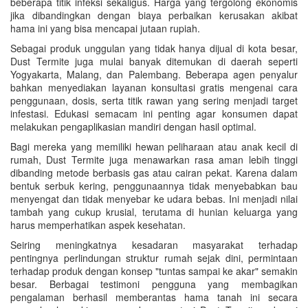
beberapa titik infeksi sekaligus. Harga yang tergolong ekonomis
jika dibandingkan dengan biaya perbaikan kerusakan akibat
hama ini yang bisa mencapai jutaan rupiah.
Sebagai produk unggulan yang tidak hanya dijual di kota besar,
Dust Termite juga mulai banyak ditemukan di daerah seperti
Yogyakarta, Malang, dan Palembang. Beberapa agen penyalur
bahkan menyediakan layanan konsultasi gratis mengenai cara
penggunaan, dosis, serta titik rawan yang sering menjadi target
infestasi. Edukasi semacam ini penting agar konsumen dapat
melakukan pengaplikasian mandiri dengan hasil optimal.
Bagi mereka yang memiliki hewan peliharaan atau anak kecil di
rumah, Dust Termite juga menawarkan rasa aman lebih tinggi
dibanding metode berbasis gas atau cairan pekat. Karena dalam
bentuk serbuk kering, penggunaannya tidak menyebabkan bau
menyengat dan tidak menyebar ke udara bebas. Ini menjadi nilai
tambah yang cukup krusial, terutama di hunian keluarga yang
harus memperhatikan aspek kesehatan.
Seiring meningkatnya kesadaran masyarakat terhadap
pentingnya perlindungan struktur rumah sejak dini, permintaan
terhadap produk dengan konsep "tuntas sampai ke akar" semakin
besar. Berbagai testimoni pengguna yang membagikan
pengalaman berhasil memberantas hama tanah ini secara