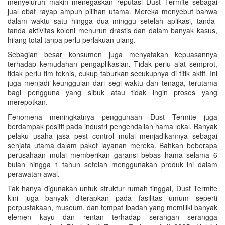
menyeluruh makin menegaskan reputasi Dust Termite sebagai
jual obat rayap ampuh pilihan utama. Mereka menyebut bahwa
dalam waktu satu hingga dua minggu setelah aplikasi, tanda-
tanda aktivitas koloni menurun drastis dan dalam banyak kasus,
hilang total tanpa perlu perlakuan ulang.
Sebagian besar konsumen juga menyatakan kepuasannya
terhadap kemudahan pengaplikasian. Tidak perlu alat semprot,
tidak perlu tim teknis, cukup taburkan secukupnya di titik aktif. Ini
juga menjadi keunggulan dari segi waktu dan tenaga, terutama
bagi pengguna yang sibuk atau tidak ingin proses yang
merepotkan.
Fenomena meningkatnya penggunaan Dust Termite juga
berdampak positif pada industri pengendalian hama lokal. Banyak
pelaku usaha jasa pest control mulai menjadikannya sebagai
senjata utama dalam paket layanan mereka. Bahkan beberapa
perusahaan mulai memberikan garansi bebas hama selama 6
bulan hingga 1 tahun setelah menggunakan produk ini dalam
perawatan awal.
Tak hanya digunakan untuk struktur rumah tinggal, Dust Termite
kini juga banyak diterapkan pada fasilitas umum seperti
perpustakaan, museum, dan tempat ibadah yang memiliki banyak
elemen kayu dan rentan terhadap serangan serangga