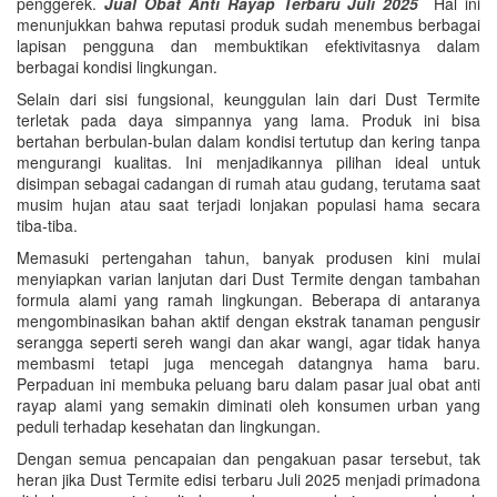
penggerek.
Jual Obat Anti Rayap Terbaru Juli 2025
Hal ini
menunjukkan bahwa reputasi produk sudah menembus berbagai
lapisan pengguna dan membuktikan efektivitasnya dalam
berbagai kondisi lingkungan.
Selain dari sisi fungsional, keunggulan lain dari Dust Termite
terletak pada daya simpannya yang lama. Produk ini bisa
bertahan berbulan-bulan dalam kondisi tertutup dan kering tanpa
mengurangi kualitas. Ini menjadikannya pilihan ideal untuk
disimpan sebagai cadangan di rumah atau gudang, terutama saat
musim hujan atau saat terjadi lonjakan populasi hama secara
tiba-tiba.
Memasuki pertengahan tahun, banyak produsen kini mulai
menyiapkan varian lanjutan dari Dust Termite dengan tambahan
formula alami yang ramah lingkungan. Beberapa di antaranya
mengombinasikan bahan aktif dengan ekstrak tanaman pengusir
serangga seperti sereh wangi dan akar wangi, agar tidak hanya
membasmi tetapi juga mencegah datangnya hama baru.
Perpaduan ini membuka peluang baru dalam pasar jual obat anti
rayap alami yang semakin diminati oleh konsumen urban yang
peduli terhadap kesehatan dan lingkungan.
Dengan semua pencapaian dan pengakuan pasar tersebut, tak
heran jika Dust Termite edisi terbaru Juli 2025 menjadi primadona