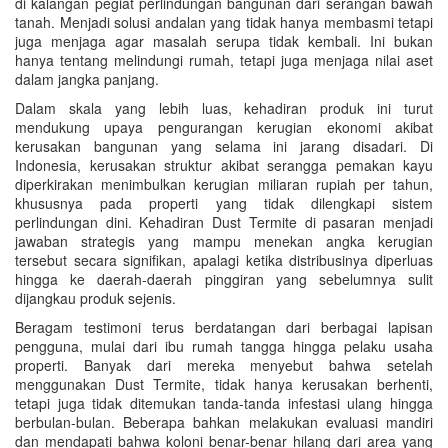
di kalangan pegiat perlindungan bangunan dari serangan bawah
tanah. Menjadi solusi andalan yang tidak hanya membasmi tetapi
juga menjaga agar masalah serupa tidak kembali. Ini bukan
hanya tentang melindungi rumah, tetapi juga menjaga nilai aset
dalam jangka panjang.
Dalam skala yang lebih luas, kehadiran produk ini turut
mendukung upaya pengurangan kerugian ekonomi akibat
kerusakan bangunan yang selama ini jarang disadari. Di
Indonesia, kerusakan struktur akibat serangga pemakan kayu
diperkirakan menimbulkan kerugian miliaran rupiah per tahun,
khususnya pada properti yang tidak dilengkapi sistem
perlindungan dini. Kehadiran Dust Termite di pasaran menjadi
jawaban strategis yang mampu menekan angka kerugian
tersebut secara signifikan, apalagi ketika distribusinya diperluas
hingga ke daerah-daerah pinggiran yang sebelumnya sulit
dijangkau produk sejenis.
Beragam testimoni terus berdatangan dari berbagai lapisan
pengguna, mulai dari ibu rumah tangga hingga pelaku usaha
properti. Banyak dari mereka menyebut bahwa setelah
menggunakan Dust Termite, tidak hanya kerusakan berhenti,
tetapi juga tidak ditemukan tanda-tanda infestasi ulang hingga
berbulan-bulan. Beberapa bahkan melakukan evaluasi mandiri
dan mendapati bahwa koloni benar-benar hilang dari area yang