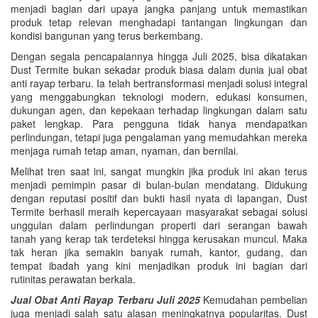
menjadi bagian dari upaya jangka panjang untuk memastikan
produk tetap relevan menghadapi tantangan lingkungan dan
kondisi bangunan yang terus berkembang.
Dengan segala pencapaiannya hingga Juli 2025, bisa dikatakan
Dust Termite bukan sekadar produk biasa dalam dunia jual obat
anti rayap terbaru. Ia telah bertransformasi menjadi solusi integral
yang menggabungkan teknologi modern, edukasi konsumen,
dukungan agen, dan kepekaan terhadap lingkungan dalam satu
paket lengkap. Para pengguna tidak hanya mendapatkan
perlindungan, tetapi juga pengalaman yang memudahkan mereka
menjaga rumah tetap aman, nyaman, dan bernilai.
Melihat tren saat ini, sangat mungkin jika produk ini akan terus
menjadi pemimpin pasar di bulan-bulan mendatang. Didukung
dengan reputasi positif dan bukti hasil nyata di lapangan, Dust
Termite berhasil meraih kepercayaan masyarakat sebagai solusi
unggulan dalam perlindungan properti dari serangan bawah
tanah yang kerap tak terdeteksi hingga kerusakan muncul. Maka
tak heran jika semakin banyak rumah, kantor, gudang, dan
tempat ibadah yang kini menjadikan produk ini bagian dari
rutinitas perawatan berkala.
Jual Obat Anti Rayap Terbaru Juli 2025
Kemudahan pembelian
juga menjadi salah satu alasan meningkatnya popularitas. Dust