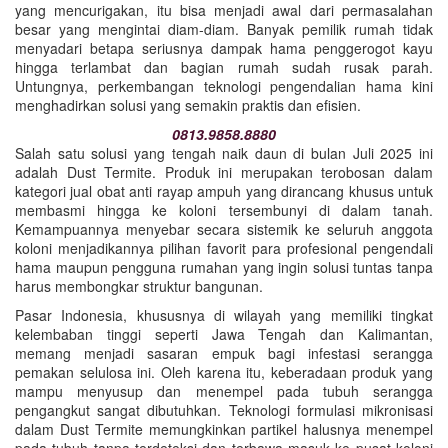
yang mencurigakan, itu bisa menjadi awal dari permasalahan
besar yang mengintai diam-diam. Banyak pemilik rumah tidak
menyadari betapa seriusnya dampak hama penggerogot kayu
hingga terlambat dan bagian rumah sudah rusak parah.
Untungnya, perkembangan teknologi pengendalian hama kini
menghadirkan solusi yang semakin praktis dan efisien.
0813.9858.8880
Salah satu solusi yang tengah naik daun di bulan Juli 2025 ini
adalah Dust Termite. Produk ini merupakan terobosan dalam
kategori jual obat anti rayap ampuh yang dirancang khusus untuk
membasmi hingga ke koloni tersembunyi di dalam tanah.
Kemampuannya menyebar secara sistemik ke seluruh anggota
koloni menjadikannya pilihan favorit para profesional pengendali
hama maupun pengguna rumahan yang ingin solusi tuntas tanpa
harus membongkar struktur bangunan.
Pasar Indonesia, khususnya di wilayah yang memiliki tingkat
kelembaban tinggi seperti Jawa Tengah dan Kalimantan,
memang menjadi sasaran empuk bagi infestasi serangga
pemakan selulosa ini. Oleh karena itu, keberadaan produk yang
mampu menyusup dan menempel pada tubuh serangga
pengangkut sangat dibutuhkan. Teknologi formulasi mikronisasi
dalam Dust Termite memungkinkan partikel halusnya menempel