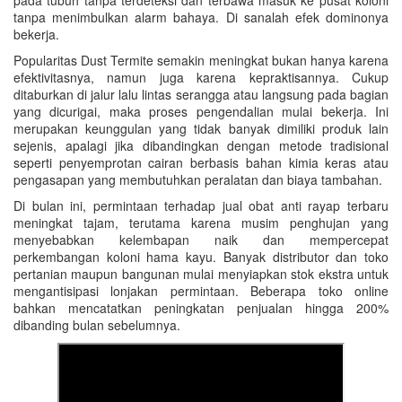
pada tubuh tanpa terdeteksi dan terbawa masuk ke pusat koloni
tanpa menimbulkan alarm bahaya. Di sanalah efek dominonya
bekerja.
Popularitas Dust Termite semakin meningkat bukan hanya karena
efektivitasnya, namun juga karena kepraktisannya. Cukup
ditaburkan di jalur lalu lintas serangga atau langsung pada bagian
yang dicurigai, maka proses pengendalian mulai bekerja. Ini
merupakan keunggulan yang tidak banyak dimiliki produk lain
sejenis, apalagi jika dibandingkan dengan metode tradisional
seperti penyemprotan cairan berbasis bahan kimia keras atau
pengasapan yang membutuhkan peralatan dan biaya tambahan.
Di bulan ini, permintaan terhadap jual obat anti rayap terbaru
meningkat tajam, terutama karena musim penghujan yang
menyebabkan kelembapan naik dan mempercepat
perkembangan koloni hama kayu. Banyak distributor dan toko
pertanian maupun bangunan mulai menyiapkan stok ekstra untuk
mengantisipasi lonjakan permintaan. Beberapa toko online
bahkan mencatatkan peningkatan penjualan hingga 200%
dibanding bulan sebelumnya.