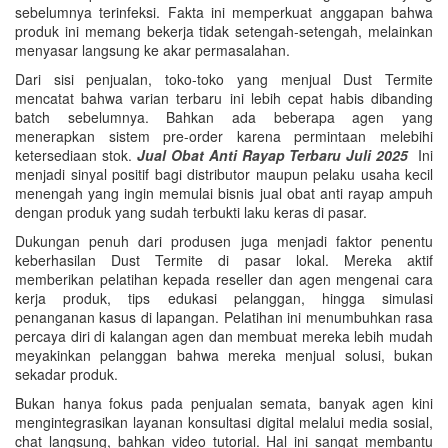
sebelumnya terinfeksi. Fakta ini memperkuat anggapan bahwa
produk ini memang bekerja tidak setengah-setengah, melainkan
menyasar langsung ke akar permasalahan.
Dari sisi penjualan, toko-toko yang menjual Dust Termite
mencatat bahwa varian terbaru ini lebih cepat habis dibanding
batch sebelumnya. Bahkan ada beberapa agen yang
menerapkan sistem pre-order karena permintaan melebihi
ketersediaan stok.
Jual Obat Anti Rayap Terbaru Juli 2025
Ini
menjadi sinyal positif bagi distributor maupun pelaku usaha kecil
menengah yang ingin memulai bisnis jual obat anti rayap ampuh
dengan produk yang sudah terbukti laku keras di pasar.
Dukungan penuh dari produsen juga menjadi faktor penentu
keberhasilan Dust Termite di pasar lokal. Mereka aktif
memberikan pelatihan kepada reseller dan agen mengenai cara
kerja produk, tips edukasi pelanggan, hingga simulasi
penanganan kasus di lapangan. Pelatihan ini menumbuhkan rasa
percaya diri di kalangan agen dan membuat mereka lebih mudah
meyakinkan pelanggan bahwa mereka menjual solusi, bukan
sekadar produk.
Bukan hanya fokus pada penjualan semata, banyak agen kini
mengintegrasikan layanan konsultasi digital melalui media sosial,
chat langsung, bahkan video tutorial. Hal ini sangat membantu