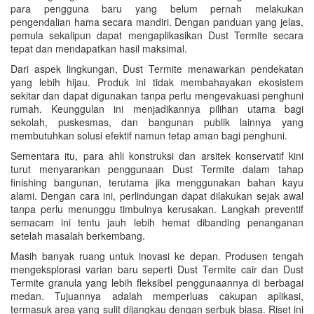
para pengguna baru yang belum pernah melakukan
pengendalian hama secara mandiri. Dengan panduan yang jelas,
pemula sekalipun dapat mengaplikasikan Dust Termite secara
tepat dan mendapatkan hasil maksimal.
Dari aspek lingkungan, Dust Termite menawarkan pendekatan
yang lebih hijau. Produk ini tidak membahayakan ekosistem
sekitar dan dapat digunakan tanpa perlu mengevakuasi penghuni
rumah. Keunggulan ini menjadikannya pilihan utama bagi
sekolah, puskesmas, dan bangunan publik lainnya yang
membutuhkan solusi efektif namun tetap aman bagi penghuni.
Sementara itu, para ahli konstruksi dan arsitek konservatif kini
turut menyarankan penggunaan Dust Termite dalam tahap
finishing bangunan, terutama jika menggunakan bahan kayu
alami. Dengan cara ini, perlindungan dapat dilakukan sejak awal
tanpa perlu menunggu timbulnya kerusakan. Langkah preventif
semacam ini tentu jauh lebih hemat dibanding penanganan
setelah masalah berkembang.
Masih banyak ruang untuk inovasi ke depan. Produsen tengah
mengeksplorasi varian baru seperti Dust Termite cair dan Dust
Termite granula yang lebih fleksibel penggunaannya di berbagai
medan. Tujuannya adalah memperluas cakupan aplikasi,
termasuk area yang sulit dijangkau dengan serbuk biasa. Riset ini