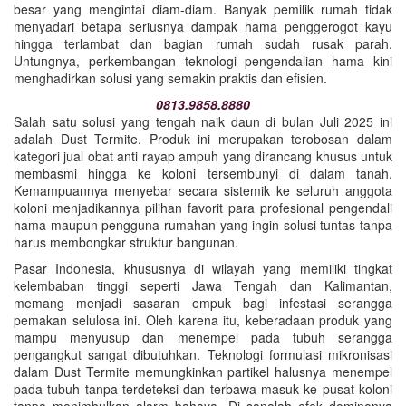
besar yang mengintai diam-diam. Banyak pemilik rumah tidak
menyadari betapa seriusnya dampak hama penggerogot kayu
hingga terlambat dan bagian rumah sudah rusak parah.
Untungnya, perkembangan teknologi pengendalian hama kini
menghadirkan solusi yang semakin praktis dan efisien.
0813.9858.8880
Salah satu solusi yang tengah naik daun di bulan Juli 2025 ini
adalah Dust Termite. Produk ini merupakan terobosan dalam
kategori jual obat anti rayap ampuh yang dirancang khusus untuk
membasmi hingga ke koloni tersembunyi di dalam tanah.
Kemampuannya menyebar secara sistemik ke seluruh anggota
koloni menjadikannya pilihan favorit para profesional pengendali
hama maupun pengguna rumahan yang ingin solusi tuntas tanpa
harus membongkar struktur bangunan.
Pasar Indonesia, khususnya di wilayah yang memiliki tingkat
kelembaban tinggi seperti Jawa Tengah dan Kalimantan,
memang menjadi sasaran empuk bagi infestasi serangga
pemakan selulosa ini. Oleh karena itu, keberadaan produk yang
mampu menyusup dan menempel pada tubuh serangga
pengangkut sangat dibutuhkan. Teknologi formulasi mikronisasi
dalam Dust Termite memungkinkan partikel halusnya menempel
pada tubuh tanpa terdeteksi dan terbawa masuk ke pusat koloni