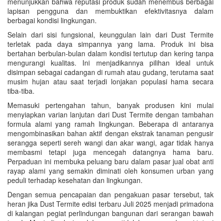
menunjukkan bahwa reputasi produk sudah menembus berbagai
lapisan pengguna dan membuktikan efektivitasnya dalam
berbagai kondisi lingkungan.
Selain dari sisi fungsional, keunggulan lain dari Dust Termite
terletak pada daya simpannya yang lama. Produk ini bisa
bertahan berbulan-bulan dalam kondisi tertutup dan kering tanpa
mengurangi kualitas. Ini menjadikannya pilihan ideal untuk
disimpan sebagai cadangan di rumah atau gudang, terutama saat
musim hujan atau saat terjadi lonjakan populasi hama secara
tiba-tiba.
Memasuki pertengahan tahun, banyak produsen kini mulai
menyiapkan varian lanjutan dari Dust Termite dengan tambahan
formula alami yang ramah lingkungan. Beberapa di antaranya
mengombinasikan bahan aktif dengan ekstrak tanaman pengusir
serangga seperti sereh wangi dan akar wangi, agar tidak hanya
membasmi tetapi juga mencegah datangnya hama baru.
Perpaduan ini membuka peluang baru dalam pasar jual obat anti
rayap alami yang semakin diminati oleh konsumen urban yang
peduli terhadap kesehatan dan lingkungan.
Dengan semua pencapaian dan pengakuan pasar tersebut, tak
heran jika Dust Termite edisi terbaru Juli 2025 menjadi primadona
di kalangan pegiat perlindungan bangunan dari serangan bawah