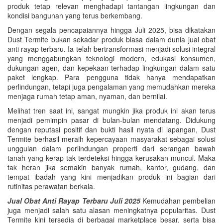
produk tetap relevan menghadapi tantangan lingkungan dan
kondisi bangunan yang terus berkembang.
Dengan segala pencapaiannya hingga Juli 2025, bisa dikatakan
Dust Termite bukan sekadar produk biasa dalam dunia jual obat
anti rayap terbaru. Ia telah bertransformasi menjadi solusi integral
yang menggabungkan teknologi modern, edukasi konsumen,
dukungan agen, dan kepekaan terhadap lingkungan dalam satu
paket lengkap. Para pengguna tidak hanya mendapatkan
perlindungan, tetapi juga pengalaman yang memudahkan mereka
menjaga rumah tetap aman, nyaman, dan bernilai.
Melihat tren saat ini, sangat mungkin jika produk ini akan terus
menjadi pemimpin pasar di bulan-bulan mendatang. Didukung
dengan reputasi positif dan bukti hasil nyata di lapangan, Dust
Termite berhasil meraih kepercayaan masyarakat sebagai solusi
unggulan dalam perlindungan properti dari serangan bawah
tanah yang kerap tak terdeteksi hingga kerusakan muncul. Maka
tak heran jika semakin banyak rumah, kantor, gudang, dan
tempat ibadah yang kini menjadikan produk ini bagian dari
rutinitas perawatan berkala.
Jual Obat Anti Rayap Terbaru Juli 2025
Kemudahan pembelian
juga menjadi salah satu alasan meningkatnya popularitas. Dust
Termite kini tersedia di berbagai marketplace besar, serta bisa