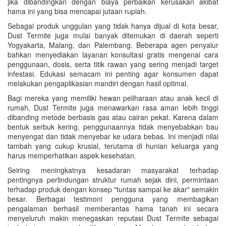
jika dibandingkan dengan biaya perbaikan kerusakan akibat
hama ini yang bisa mencapai jutaan rupiah.
Sebagai produk unggulan yang tidak hanya dijual di kota besar,
Dust Termite juga mulai banyak ditemukan di daerah seperti
Yogyakarta, Malang, dan Palembang. Beberapa agen penyalur
bahkan menyediakan layanan konsultasi gratis mengenai cara
penggunaan, dosis, serta titik rawan yang sering menjadi target
infestasi. Edukasi semacam ini penting agar konsumen dapat
melakukan pengaplikasian mandiri dengan hasil optimal.
Bagi mereka yang memiliki hewan peliharaan atau anak kecil di
rumah, Dust Termite juga menawarkan rasa aman lebih tinggi
dibanding metode berbasis gas atau cairan pekat. Karena dalam
bentuk serbuk kering, penggunaannya tidak menyebabkan bau
menyengat dan tidak menyebar ke udara bebas. Ini menjadi nilai
tambah yang cukup krusial, terutama di hunian keluarga yang
harus memperhatikan aspek kesehatan.
Seiring meningkatnya kesadaran masyarakat terhadap
pentingnya perlindungan struktur rumah sejak dini, permintaan
terhadap produk dengan konsep "tuntas sampai ke akar" semakin
besar. Berbagai testimoni pengguna yang membagikan
pengalaman berhasil memberantas hama tanah ini secara
menyeluruh makin menegaskan reputasi Dust Termite sebagai