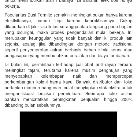
tanpa menimbulkan alarm bahaya. Di sanalah efek dominonya
bekerja.
Popularitas Dust Termite semakin meningkat bukan hanya karena
efektivitasnya, namun juga karena kepraktisannya. Cukup
ditaburkan di jalur lalu lintas serangga atau langsung pada bagian
yang dicurigai, maka proses pengendalian mulai bekerja. Ini
merupakan keunggulan yang tidak banyak dimiliki produk lain
sejenis, apalagi jika dibandingkan dengan metode tradisional
seperti penyemprotan cairan berbasis bahan kimia keras atau
pengasapan yang membutuhkan peralatan dan biaya tambahan.
Di bulan ini, permintaan terhadap jual obat anti rayap terbaru
meningkat tajam, terutama karena musim penghujan yang
menyebabkan kelembapan naik dan mempercepat
perkembangan koloni hama kayu. Banyak distributor dan toko
pertanian maupun bangunan mulai menyiapkan stok ekstra untuk
mengantisipasi lonjakan permintaan. Beberapa toko online
bahkan mencatatkan peningkatan penjualan hingga 200%
dibanding bulan sebelumnya.