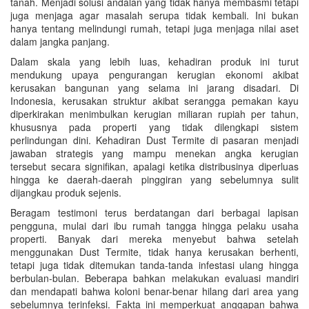
tanah. Menjadi solusi andalan yang tidak hanya membasmi tetapi
juga menjaga agar masalah serupa tidak kembali. Ini bukan
hanya tentang melindungi rumah, tetapi juga menjaga nilai aset
dalam jangka panjang.
Dalam skala yang lebih luas, kehadiran produk ini turut
mendukung upaya pengurangan kerugian ekonomi akibat
kerusakan bangunan yang selama ini jarang disadari. Di
Indonesia, kerusakan struktur akibat serangga pemakan kayu
diperkirakan menimbulkan kerugian miliaran rupiah per tahun,
khususnya pada properti yang tidak dilengkapi sistem
perlindungan dini. Kehadiran Dust Termite di pasaran menjadi
jawaban strategis yang mampu menekan angka kerugian
tersebut secara signifikan, apalagi ketika distribusinya diperluas
hingga ke daerah-daerah pinggiran yang sebelumnya sulit
dijangkau produk sejenis.
Beragam testimoni terus berdatangan dari berbagai lapisan
pengguna, mulai dari ibu rumah tangga hingga pelaku usaha
properti. Banyak dari mereka menyebut bahwa setelah
menggunakan Dust Termite, tidak hanya kerusakan berhenti,
tetapi juga tidak ditemukan tanda-tanda infestasi ulang hingga
berbulan-bulan. Beberapa bahkan melakukan evaluasi mandiri
dan mendapati bahwa koloni benar-benar hilang dari area yang
sebelumnya terinfeksi. Fakta ini memperkuat anggapan bahwa