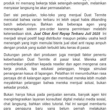
produk ini memang bekerja tidak setengah-setengah, melainkan
menyasar langsung ke akar permasalahan.
Dari sisi penjualan, toko-toko yang menjual Dust Termite
mencatat bahwa varian terbaru ini lebih cepat habis dibanding
batch sebelumnya. Bahkan ada beberapa agen yang
menerapkan sistem pre-order karena permintaan melebihi
ketersediaan stok.
Jual Obat Anti Rayap Terbaru Juli 2025
Ini
menjadi sinyal positif bagi distributor maupun pelaku usaha kecil
menengah yang ingin memulai bisnis jual obat anti rayap ampuh
dengan produk yang sudah terbukti laku keras di pasar.
Dukungan penuh dari produsen juga menjadi faktor penentu
keberhasilan Dust Termite di pasar lokal. Mereka aktif
memberikan pelatihan kepada reseller dan agen mengenai cara
kerja produk, tips edukasi pelanggan, hingga simulasi
penanganan kasus di lapangan. Pelatihan ini menumbuhkan rasa
percaya diri di kalangan agen dan membuat mereka lebih mudah
meyakinkan pelanggan bahwa mereka menjual solusi, bukan
sekadar produk.
Bukan hanya fokus pada penjualan semata, banyak agen kini
mengintegrasikan layanan konsultasi digital melalui media sosial,
chat langsung, bahkan video tutorial. Hal ini sangat membantu
para pengguna baru yang belum pernah melakukan