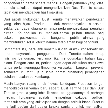
pengendalian hama secara mandiri. Dengan panduan yang jelas,
pemula sekalipun dapat mengaplikasikan Dust Termite secara
tepat dan mendapatkan hasil maksimal.
Dari aspek lingkungan, Dust Termite menawarkan pendekatan
yang lebih hijau. Produk ini tidak membahayakan ekosistem
sekitar dan dapat digunakan tanpa perlu mengevakuasi penghuni
rumah. Keunggulan ini menjadikannya pilihan utama bagi
sekolah, puskesmas, dan bangunan publik lainnya yang
membutuhkan solusi efektif namun tetap aman bagi penghuni.
Sementara itu, para ahli konstruksi dan arsitek konservatif kini
turut menyarankan penggunaan Dust Termite dalam tahap
finishing bangunan, terutama jika menggunakan bahan kayu
alami. Dengan cara ini, perlindungan dapat dilakukan sejak awal
tanpa perlu menunggu timbulnya kerusakan. Langkah preventif
semacam ini tentu jauh lebih hemat dibanding penanganan
setelah masalah berkembang.
Masih banyak ruang untuk inovasi ke depan. Produsen tengah
mengeksplorasi varian baru seperti Dust Termite cair dan Dust
Termite granula yang lebih fleksibel penggunaannya di berbagai
medan. Tujuannya adalah memperluas cakupan aplikasi,
termasuk area yang sulit dijangkau dengan serbuk biasa. Riset ini
menjadi bagian dari upaya jangka panjang untuk memastikan