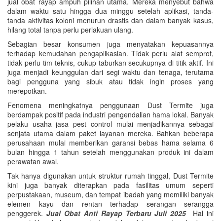
jual obat rayap ampuh pilihan utama. Mereka menyebut bahwa
dalam waktu satu hingga dua minggu setelah aplikasi, tanda-
tanda aktivitas koloni menurun drastis dan dalam banyak kasus,
hilang total tanpa perlu perlakuan ulang.
Sebagian besar konsumen juga menyatakan kepuasannya
terhadap kemudahan pengaplikasian. Tidak perlu alat semprot,
tidak perlu tim teknis, cukup taburkan secukupnya di titik aktif. Ini
juga menjadi keunggulan dari segi waktu dan tenaga, terutama
bagi pengguna yang sibuk atau tidak ingin proses yang
merepotkan.
Fenomena meningkatnya penggunaan Dust Termite juga
berdampak positif pada industri pengendalian hama lokal. Banyak
pelaku usaha jasa pest control mulai menjadikannya sebagai
senjata utama dalam paket layanan mereka. Bahkan beberapa
perusahaan mulai memberikan garansi bebas hama selama 6
bulan hingga 1 tahun setelah menggunakan produk ini dalam
perawatan awal.
Tak hanya digunakan untuk struktur rumah tinggal, Dust Termite
kini juga banyak diterapkan pada fasilitas umum seperti
perpustakaan, museum, dan tempat ibadah yang memiliki banyak
elemen kayu dan rentan terhadap serangan serangga
penggerek.
Jual Obat Anti Rayap Terbaru Juli 2025
Hal ini