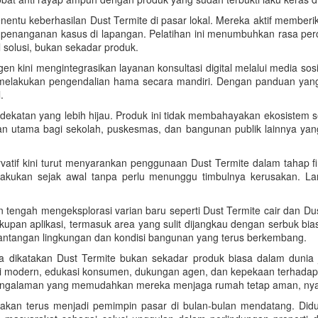
nentu keberhasilan Dust Termite di pasar lokal. Mereka aktif memberi
si penanganan kasus di lapangan. Pelatihan ini menumbuhkan rasa pe
olusi, bukan sekadar produk.
kini mengintegrasikan layanan konsultasi digital melalui media sosial
lakukan pengendalian hama secara mandiri. Dengan panduan yang j
.
dekatan yang lebih hijau. Produk ini tidak membahayakan ekosistem s
an utama bagi sekolah, puskesmas, dan bangunan publik lainnya ya
servatif kini turut menyarankan penggunaan Dust Termite dalam tahap
ilakukan sejak awal tanpa perlu menunggu timbulnya kerusakan. La
 tengah mengeksplorasi varian baru seperti Dust Termite cair dan Dus
pan aplikasi, termasuk area yang sulit dijangkau dengan serbuk biasa
antangan lingkungan dan kondisi bangunan yang terus berkembang.
 dikatakan Dust Termite bukan sekadar produk biasa dalam dunia jua
gi modern, edukasi konsumen, dukungan agen, dan kepekaan terhadap
 pengalaman yang memudahkan mereka menjaga rumah tetap aman, nyam
ni akan terus menjadi pemimpin pasar di bulan-bulan mendatang. Diduk