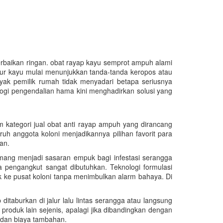
baikan ringan. obat rayap kayu semprot ampuh alami
tur kayu mulai menunjukkan tanda-tanda keropos atau
yak pemilik rumah tidak menyadari betapa seriusnya
gi pengendalian hama kini menghadirkan solusi yang
m kategori jual obat anti rayap ampuh yang dirancang
h anggota koloni menjadikannya pilihan favorit para
an.
emang menjadi sasaran empuk bagi infestasi serangga
pengangkut sangat dibutuhkan. Teknologi formulasi
 ke pusat koloni tanpa menimbulkan alarm bahaya. Di
itaburkan di jalur lalu lintas serangga atau langsung
produk lain sejenis, apalagi jika dibandingkan dengan
 dan biaya tambahan.