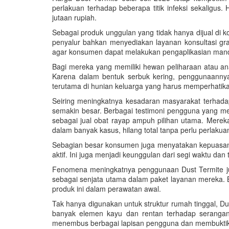
perlakuan terhadap beberapa titik infeksi sekaligu
jutaan rupiah.
Sebagai produk unggulan yang tidak hanya dijual di 
penyalur bahkan menyediakan layanan konsultasi grat
agar konsumen dapat melakukan pengaplikasian mandir
Bagi mereka yang memiliki hewan peliharaan atau ana
Karena dalam bentuk serbuk kering, penggunaannya
terutama di hunian keluarga yang harus memperhatik
Seiring meningkatnya kesadaran masyarakat terhadap
semakin besar. Berbagai testimoni pengguna yang m
sebagai jual obat rayap ampuh pilihan utama. Merek
dalam banyak kasus, hilang total tanpa perlu perlakua
Sebagian besar konsumen juga menyatakan kepuasannya
aktif. Ini juga menjadi keunggulan dari segi waktu da
Fenomena meningkatnya penggunaan Dust Termite juga
sebagai senjata utama dalam paket layanan mereka.
produk ini dalam perawatan awal.
Tak hanya digunakan untuk struktur rumah tinggal, Du
banyak elemen kayu dan rentan terhadap seranga
menembus berbagai lapisan pengguna dan membuktikan