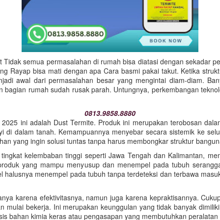
Tidak semua permasalahan di rumah bisa diatasi dengan sekadar per
ang Rayap bisa mati dengan apa Cara basmi pakai takut. Ketika struk
enjadi awal dari permasalahan besar yang mengintai diam-diam. Ban
 bagian rumah sudah rusak parah. Untungnya, perkembangan teknolo
0813.9858.8880
li 2025 ini adalah Dust Termite. Produk ini merupakan terobosan dala
 di dalam tanah. Kemampuannya menyebar secara sistemik ke seluru
n yang ingin solusi tuntas tanpa harus membongkar struktur bangun
i tingkat kelembaban tinggi seperti Jawa Tengah dan Kalimantan, m
n produk yang mampu menyusup dan menempel pada tubuh serangga 
el halusnya menempel pada tubuh tanpa terdeteksi dan terbawa masuk
ya karena efektivitasnya, namun juga karena kepraktisannya. Cukup d
 mulai bekerja. Ini merupakan keunggulan yang tidak banyak dimiliki 
basis bahan kimia keras atau pengasapan yang membutuhkan peralatan