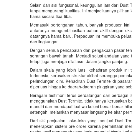
Selain dari sisi fungsional, keunggulan lain dari Dus
tanpa mengurangi kualitas. Ini menjadikannya pilihan
hama secara tiba-tiba.
Memasuki pertengahan tahun, banyak produsen kini 
antaranya mengombinasikan bahan aktif dengan eks
datangnya hama baru. Perpaduan ini membuka peluang
dan lingkungan.
Dengan semua pencapaian dan pengakuan pasar tersebu
serangan bawah tanah. Menjadi solusi andalan yang 
tetapi juga menjaga nilai aset dalam jangka panjang.
Dalam skala yang lebih luas, kehadiran produk ini
Indonesia, kerusakan struktur akibat serangga pemaka
perlindungan dini. Kehadiran Dust Termite di pasara
diperluas hingga ke daerah-daerah pinggiran yang seb
Beragam testimoni terus berdatangan dari berbagai 
menggunakan Dust Termite, tidak hanya kerusakan ber
mandiri dan mendapati bahwa koloni benar-benar hila
setengah, melainkan menyasar langsung ke akar per
Dari sisi penjualan, toko-toko yang menjual Dust T
menerapkan sistem pre-order karena permintaan mele
usaha kecil menengah yang ingin memulai bisnis jual 