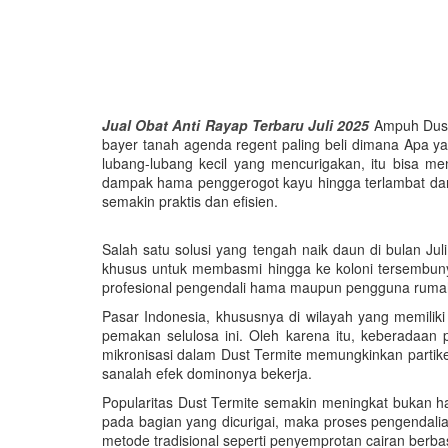
Jual Obat Anti Rayap Terbaru Juli 2025
Ampuh Dust 
bayer tanah agenda regent paling beli dimana Apa y
lubang-lubang kecil yang mencurigakan, itu bisa m
dampak hama penggerogot kayu hingga terlambat dan
semakin praktis dan efisien.
Salah satu solusi yang tengah naik daun di bulan Ju
khusus untuk membasmi hingga ke koloni tersembunyi
profesional pengendali hama maupun pengguna rumaha
Pasar Indonesia, khususnya di wilayah yang memilik
pemakan selulosa ini. Oleh karena itu, keberadaa
mikronisasi dalam Dust Termite memungkinkan partik
sanalah efek dominonya bekerja.
Popularitas Dust Termite semakin meningkat bukan han
pada bagian yang dicurigai, maka proses pengendalian
metode tradisional seperti penyemprotan cairan ber