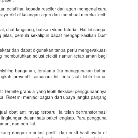
kan pelatihan kepada reseller dan agen mengenai cara
rcaya diri di kalangan agen dan membuat mereka lebih
, chat langsung, bahkan video tutorial. Hal ini sangat
elas, pemula sekalipun dapat mengaplikasikan Dust
ekitar dan dapat digunakan tanpa perlu mengevakuasi
ng membutuhkan solusi efektif namun tetap aman bagi
 finishing bangunan, terutama jika menggunakan bahan
ngkah preventif semacam ini tentu jauh lebih hemat
t Termite granula yang lebih fleksibel penggunaannya
. Riset ini menjadi bagian dari upaya jangka panjang
l obat anti rayap terbaru. Ia telah bertransformasi
 lingkungan dalam satu paket lengkap. Para pengguna
an, dan bernilai.
ung dengan reputasi positif dan bukti hasil nyata di