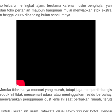
 rayap terbaru meningkat tajam, terutama karena musim penghujan
 dan toko pertanian maupun bangunan mulai menyiapkan stok ekstra 
an hingga 200% dibanding bulan sebelumnya.
 Mereka tidak hanya mencari yang murah, tetapi juga mempertimbangka
 produk ini tidak mencemari udara atau meninggalkan residu berbaha
 menyarankan penggunaan dust jenis ini saat perbaikan rumah, teru
f. Untuk ukuran 60 gram, rata-rata dijual Rp75.000 per botol. De