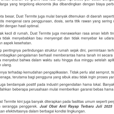
s. Harga yang tergolong ekonomis jika dibandingkan dengan biaya per
kota besar, Dust Termite juga mulai banyak ditemukan di daerah sepe
is mengenai cara penggunaan, dosis, serta titik rawan yang sering m
i dengan hasil optimal.
k kecil di rumah, Dust Termite juga menawarkan rasa aman lebih tin
 tidak menyebabkan bau menyengat dan tidak menyebar ke udara be
an aspek kesehatan.
 pentingnya perlindungan struktur rumah sejak dini, permintaan te
embagikan pengalaman berhasil memberantas hama tanah ini secara
a menyebut bahwa dalam waktu satu hingga dua minggu setelah aplikas
n ulang.
 terhadap kemudahan pengaplikasian. Tidak perlu alat semprot, tidak 
n tenaga, terutama bagi pengguna yang sibuk atau tidak ingin proses y
 berdampak positif pada industri pengendalian hama lokal. Banyak
 Bahkan beberapa perusahaan mulai memberikan garansi bebas hama
st Termite kini juga banyak diterapkan pada fasilitas umum seperti 
n serangga penggerek.
Jual Obat Anti Rayap Terbaru Juli 2025
 efektivitasnya dalam berbagai kondisi lingkungan.