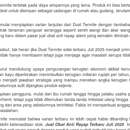
t Termite terletak pada daya simpannya yang lama. Produk ini bisa ber
 ideal untuk disimpan sebagai cadangan di rumah atau gudang, terutama
mulai menyiapkan varian lanjutan dari Dust Termite dengan tambaha
trak tanaman pengusir serangga seperti sereh wangi dan akar wang
 baru dalam pasar jual obat anti rayap alami yang semakin diminati
t, tak heran jika Dust Termite edisi terbaru Juli 2025 menjadi pri
tidak hanya membasmi tetapi juga menjaga agar masalah serupa tidak
 turut mendukung upaya pengurangan kerugian ekonomi akibat keru
n kayu diperkirakan menimbulkan kerugian miliaran rupiah per tahun,
n menjadi jawaban strategis yang mampu menekan angka kerugian ters
elumnya sulit dijangkau produk sejenis.
lapisan pengguna, mulai dari ibu rumah tangga hingga pelaku usaha 
henti, tetapi juga tidak ditemukan tanda-tanda infestasi ulang hingg
ng dari area yang sebelumnya terinfeksi. Fakta ini memperkuat angg
masalahan.
ermite mencatat bahwa varian terbaru ini lebih cepat habis diband
bihi ketersediaan stok.
Jual Obat Anti Rayap Terbaru Juli 2025
Ini
obat anti rayap ampuh dengan produk yang sudah terbukti laku keras di