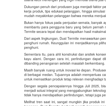
Dukungan penuh dari produsen juga menjadi faktor pe
kerja produk, tips edukasi pelanggan, hingga simula
mudah meyakinkan pelanggan bahwa mereka menjual s
Bukan hanya fokus pada penjualan semata, banyak agen 
membantu para pengguna baru yang belum pernah me
Termite secara tepat dan mendapatkan hasil maksimal
Dari aspek lingkungan, Dust Termite menawarkan pen
penghuni rumah. Keunggulan ini menjadikannya pilih
penghuni.
Sementara itu, para ahli konstruksi dan arsitek kon
kayu alami. Dengan cara ini, perlindungan dapat d
dibanding penanganan setelah masalah berkembang.
Masih banyak ruang untuk inovasi ke depan. Produsen
di berbagai medan. Tujuannya adalah memperluas caku
untuk memastikan produk tetap relevan menghadapi t
Dengan segala pencapaiannya hingga Juli 2025, bisa
menjadi solusi integral yang menggabungkan teknolo
tidak hanya mendapatkan perlindungan, tetapi juga
Melihat tren saat ini, sangat mungkin jika produk i