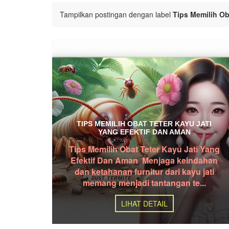
Tampilkan postingan dengan label
Tips Memilih Ob
TIPS MEMILIH OBAT TETER KAYU JATI
YANG EFEKTIF DAN AMAN
Tips Memilih Obat Teter Kayu Jati Yang
Efektif Dan Aman Menjaga keindahan
dan ketahanan furnitur dari kayu jati
memang menjadi tantangan te...
LIHAT DETAIL