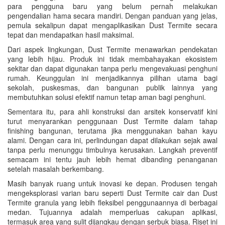
para pengguna baru yang belum pernah melakukan
pengendalian hama secara mandiri. Dengan panduan yang jelas,
pemula sekalipun dapat mengaplikasikan Dust Termite secara
tepat dan mendapatkan hasil maksimal.
Dari aspek lingkungan, Dust Termite menawarkan pendekatan
yang lebih hijau. Produk ini tidak membahayakan ekosistem
sekitar dan dapat digunakan tanpa perlu mengevakuasi penghuni
rumah. Keunggulan ini menjadikannya pilihan utama bagi
sekolah, puskesmas, dan bangunan publik lainnya yang
membutuhkan solusi efektif namun tetap aman bagi penghuni.
Sementara itu, para ahli konstruksi dan arsitek konservatif kini
turut menyarankan penggunaan Dust Termite dalam tahap
finishing bangunan, terutama jika menggunakan bahan kayu
alami. Dengan cara ini, perlindungan dapat dilakukan sejak awal
tanpa perlu menunggu timbulnya kerusakan. Langkah preventif
semacam ini tentu jauh lebih hemat dibanding penanganan
setelah masalah berkembang.
Masih banyak ruang untuk inovasi ke depan. Produsen tengah
mengeksplorasi varian baru seperti Dust Termite cair dan Dust
Termite granula yang lebih fleksibel penggunaannya di berbagai
medan. Tujuannya adalah memperluas cakupan aplikasi,
termasuk area yang sulit dijangkau dengan serbuk biasa. Riset ini