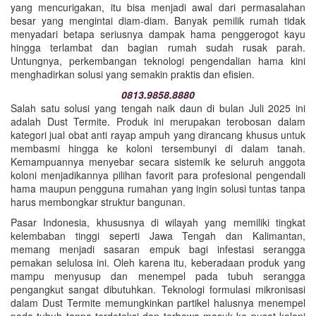
yang mencurigakan, itu bisa menjadi awal dari permasalahan
besar yang mengintai diam-diam. Banyak pemilik rumah tidak
menyadari betapa seriusnya dampak hama penggerogot kayu
hingga terlambat dan bagian rumah sudah rusak parah.
Untungnya, perkembangan teknologi pengendalian hama kini
menghadirkan solusi yang semakin praktis dan efisien.
0813.9858.8880
Salah satu solusi yang tengah naik daun di bulan Juli 2025 ini
adalah Dust Termite. Produk ini merupakan terobosan dalam
kategori jual obat anti rayap ampuh yang dirancang khusus untuk
membasmi hingga ke koloni tersembunyi di dalam tanah.
Kemampuannya menyebar secara sistemik ke seluruh anggota
koloni menjadikannya pilihan favorit para profesional pengendali
hama maupun pengguna rumahan yang ingin solusi tuntas tanpa
harus membongkar struktur bangunan.
Pasar Indonesia, khususnya di wilayah yang memiliki tingkat
kelembaban tinggi seperti Jawa Tengah dan Kalimantan,
memang menjadi sasaran empuk bagi infestasi serangga
pemakan selulosa ini. Oleh karena itu, keberadaan produk yang
mampu menyusup dan menempel pada tubuh serangga
pengangkut sangat dibutuhkan. Teknologi formulasi mikronisasi
dalam Dust Termite memungkinkan partikel halusnya menempel