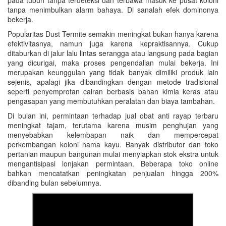
pada tubuh tanpa terdeteksi dan terbawa masuk ke pusat koloni
tanpa menimbulkan alarm bahaya. Di sanalah efek dominonya
bekerja.
Popularitas Dust Termite semakin meningkat bukan hanya karena
efektivitasnya, namun juga karena kepraktisannya. Cukup
ditaburkan di jalur lalu lintas serangga atau langsung pada bagian
yang dicurigai, maka proses pengendalian mulai bekerja. Ini
merupakan keunggulan yang tidak banyak dimiliki produk lain
sejenis, apalagi jika dibandingkan dengan metode tradisional
seperti penyemprotan cairan berbasis bahan kimia keras atau
pengasapan yang membutuhkan peralatan dan biaya tambahan.
Di bulan ini, permintaan terhadap jual obat anti rayap terbaru
meningkat tajam, terutama karena musim penghujan yang
menyebabkan kelembapan naik dan mempercepat
perkembangan koloni hama kayu. Banyak distributor dan toko
pertanian maupun bangunan mulai menyiapkan stok ekstra untuk
mengantisipasi lonjakan permintaan. Beberapa toko online
bahkan mencatatkan peningkatan penjualan hingga 200%
dibanding bulan sebelumnya.