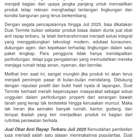
menjadi bagian dari upaya jangka panjang untuk memastikan
produk tetap relevan menghadapi tantangan lingkungan dan
kondisi bangunan yang terus berkembang.
Dengan segala pencapaiannya hingga Juli 2025, bisa dikatakan
Dust Termite bukan sekadar produk biasa dalam dunia jual obat
anti rayap terbaru. Ia telah bertransformasi menjadi solusi integral
yang menggabungkan teknologi modern, edukasi konsumen,
dukungan agen, dan kepekaan terhadap lingkungan dalam satu
paket lengkap. Para pengguna tidak hanya mendapatkan
perlindungan, tetapi juga pengalaman yang memudahkan mereka
menjaga rumah tetap aman, nyaman, dan bernilai.
Melihat tren saat ini, sangat mungkin jika produk ini akan terus
menjadi pemimpin pasar di bulan-bulan mendatang. Didukung
dengan reputasi positif dan bukti hasil nyata di lapangan, Dust
Termite berhasil meraih kepercayaan masyarakat sebagai solusi
unggulan dalam perlindungan properti dari serangan bawah
tanah yang kerap tak terdeteksi hingga kerusakan muncul. Maka
tak heran jika semakin banyak rumah, kantor, gudang, dan
tempat ibadah yang kini menjadikan produk ini bagian dari
rutinitas perawatan berkala.
Jual Obat Anti Rayap Terbaru Juli 2025
Kemudahan pembelian
juga menjadi salah satu alasan meningkatnya popularitas. Dust