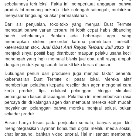
sebelumnya terinfeksi. Fakta ini memperkuat anggapan bahwa
produk ini memang bekerja tidak setengah-setengah, melainkan
menyasar langsung ke akar permasalahan.
Dari sisi penjualan, toko-toko yang menjual Dust Termite
mencatat bahwa varian terbaru ini lebih cepat habis dibanding
batch sebelumnya. Bahkan ada beberapa agen yang
menerapkan sistem pre-order karena permintaan melebihi
ketersediaan stok.
Jual Obat Anti Rayap Terbaru Juli 2025
Ini
menjadi sinyal positif bagi distributor maupun pelaku usaha kecil
menengah yang ingin memulai bisnis jual obat anti rayap ampuh
dengan produk yang sudah terbukti laku keras di pasar.
Dukungan penuh dari produsen juga menjadi faktor penentu
keberhasilan Dust Termite di pasar lokal. Mereka aktif
memberikan pelatihan kepada reseller dan agen mengenai cara
kerja produk, tips edukasi pelanggan, hingga simulasi
penanganan kasus di lapangan. Pelatihan ini menumbuhkan rasa
percaya diri di kalangan agen dan membuat mereka lebih mudah
meyakinkan pelanggan bahwa mereka menjual solusi, bukan
sekadar produk.
Bukan hanya fokus pada penjualan semata, banyak agen kini
mengintegrasikan layanan konsultasi digital melalui media sosial,
chat langsung, bahkan video tutorial. Hal ini sangat membantu