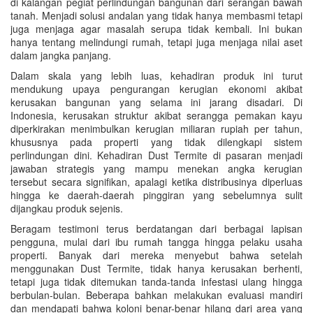
di kalangan pegiat perlindungan bangunan dari serangan bawah
tanah. Menjadi solusi andalan yang tidak hanya membasmi tetapi
juga menjaga agar masalah serupa tidak kembali. Ini bukan
hanya tentang melindungi rumah, tetapi juga menjaga nilai aset
dalam jangka panjang.
Dalam skala yang lebih luas, kehadiran produk ini turut
mendukung upaya pengurangan kerugian ekonomi akibat
kerusakan bangunan yang selama ini jarang disadari. Di
Indonesia, kerusakan struktur akibat serangga pemakan kayu
diperkirakan menimbulkan kerugian miliaran rupiah per tahun,
khususnya pada properti yang tidak dilengkapi sistem
perlindungan dini. Kehadiran Dust Termite di pasaran menjadi
jawaban strategis yang mampu menekan angka kerugian
tersebut secara signifikan, apalagi ketika distribusinya diperluas
hingga ke daerah-daerah pinggiran yang sebelumnya sulit
dijangkau produk sejenis.
Beragam testimoni terus berdatangan dari berbagai lapisan
pengguna, mulai dari ibu rumah tangga hingga pelaku usaha
properti. Banyak dari mereka menyebut bahwa setelah
menggunakan Dust Termite, tidak hanya kerusakan berhenti,
tetapi juga tidak ditemukan tanda-tanda infestasi ulang hingga
berbulan-bulan. Beberapa bahkan melakukan evaluasi mandiri
dan mendapati bahwa koloni benar-benar hilang dari area yang