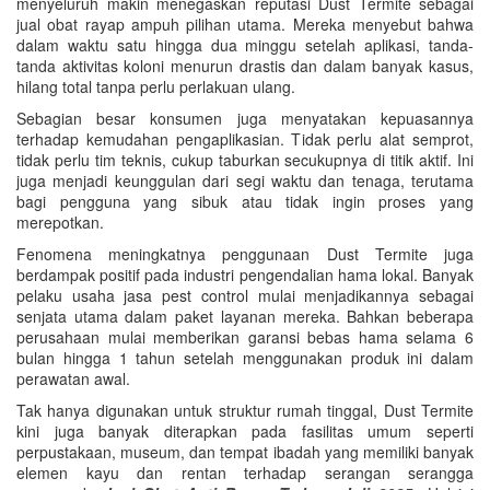
menyeluruh makin menegaskan reputasi Dust Termite sebagai
jual obat rayap ampuh pilihan utama. Mereka menyebut bahwa
dalam waktu satu hingga dua minggu setelah aplikasi, tanda-
tanda aktivitas koloni menurun drastis dan dalam banyak kasus,
hilang total tanpa perlu perlakuan ulang.
Sebagian besar konsumen juga menyatakan kepuasannya
terhadap kemudahan pengaplikasian. Tidak perlu alat semprot,
tidak perlu tim teknis, cukup taburkan secukupnya di titik aktif. Ini
juga menjadi keunggulan dari segi waktu dan tenaga, terutama
bagi pengguna yang sibuk atau tidak ingin proses yang
merepotkan.
Fenomena meningkatnya penggunaan Dust Termite juga
berdampak positif pada industri pengendalian hama lokal. Banyak
pelaku usaha jasa pest control mulai menjadikannya sebagai
senjata utama dalam paket layanan mereka. Bahkan beberapa
perusahaan mulai memberikan garansi bebas hama selama 6
bulan hingga 1 tahun setelah menggunakan produk ini dalam
perawatan awal.
Tak hanya digunakan untuk struktur rumah tinggal, Dust Termite
kini juga banyak diterapkan pada fasilitas umum seperti
perpustakaan, museum, dan tempat ibadah yang memiliki banyak
elemen kayu dan rentan terhadap serangan serangga