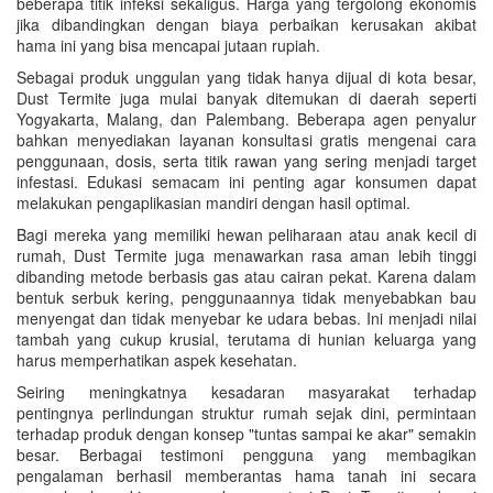
beberapa titik infeksi sekaligus. Harga yang tergolong ekonomis
jika dibandingkan dengan biaya perbaikan kerusakan akibat
hama ini yang bisa mencapai jutaan rupiah.
Sebagai produk unggulan yang tidak hanya dijual di kota besar,
Dust Termite juga mulai banyak ditemukan di daerah seperti
Yogyakarta, Malang, dan Palembang. Beberapa agen penyalur
bahkan menyediakan layanan konsultasi gratis mengenai cara
penggunaan, dosis, serta titik rawan yang sering menjadi target
infestasi. Edukasi semacam ini penting agar konsumen dapat
melakukan pengaplikasian mandiri dengan hasil optimal.
Bagi mereka yang memiliki hewan peliharaan atau anak kecil di
rumah, Dust Termite juga menawarkan rasa aman lebih tinggi
dibanding metode berbasis gas atau cairan pekat. Karena dalam
bentuk serbuk kering, penggunaannya tidak menyebabkan bau
menyengat dan tidak menyebar ke udara bebas. Ini menjadi nilai
tambah yang cukup krusial, terutama di hunian keluarga yang
harus memperhatikan aspek kesehatan.
Seiring meningkatnya kesadaran masyarakat terhadap
pentingnya perlindungan struktur rumah sejak dini, permintaan
terhadap produk dengan konsep "tuntas sampai ke akar" semakin
besar. Berbagai testimoni pengguna yang membagikan
pengalaman berhasil memberantas hama tanah ini secara