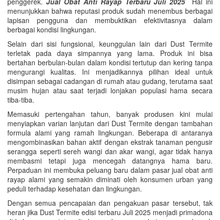
penggerek.
Jual Obat Anti Rayap Terbaru Juli 2025
Hal ini
menunjukkan bahwa reputasi produk sudah menembus berbagai
lapisan pengguna dan membuktikan efektivitasnya dalam
berbagai kondisi lingkungan.
Selain dari sisi fungsional, keunggulan lain dari Dust Termite
terletak pada daya simpannya yang lama. Produk ini bisa
bertahan berbulan-bulan dalam kondisi tertutup dan kering tanpa
mengurangi kualitas. Ini menjadikannya pilihan ideal untuk
disimpan sebagai cadangan di rumah atau gudang, terutama saat
musim hujan atau saat terjadi lonjakan populasi hama secara
tiba-tiba.
Memasuki pertengahan tahun, banyak produsen kini mulai
menyiapkan varian lanjutan dari Dust Termite dengan tambahan
formula alami yang ramah lingkungan. Beberapa di antaranya
mengombinasikan bahan aktif dengan ekstrak tanaman pengusir
serangga seperti sereh wangi dan akar wangi, agar tidak hanya
membasmi tetapi juga mencegah datangnya hama baru.
Perpaduan ini membuka peluang baru dalam pasar jual obat anti
rayap alami yang semakin diminati oleh konsumen urban yang
peduli terhadap kesehatan dan lingkungan.
Dengan semua pencapaian dan pengakuan pasar tersebut, tak
heran jika Dust Termite edisi terbaru Juli 2025 menjadi primadona