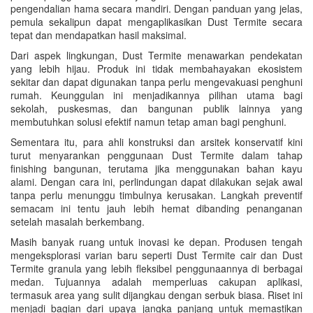
pengendalian hama secara mandiri. Dengan panduan yang jelas,
pemula sekalipun dapat mengaplikasikan Dust Termite secara
tepat dan mendapatkan hasil maksimal.
Dari aspek lingkungan, Dust Termite menawarkan pendekatan
yang lebih hijau. Produk ini tidak membahayakan ekosistem
sekitar dan dapat digunakan tanpa perlu mengevakuasi penghuni
rumah. Keunggulan ini menjadikannya pilihan utama bagi
sekolah, puskesmas, dan bangunan publik lainnya yang
membutuhkan solusi efektif namun tetap aman bagi penghuni.
Sementara itu, para ahli konstruksi dan arsitek konservatif kini
turut menyarankan penggunaan Dust Termite dalam tahap
finishing bangunan, terutama jika menggunakan bahan kayu
alami. Dengan cara ini, perlindungan dapat dilakukan sejak awal
tanpa perlu menunggu timbulnya kerusakan. Langkah preventif
semacam ini tentu jauh lebih hemat dibanding penanganan
setelah masalah berkembang.
Masih banyak ruang untuk inovasi ke depan. Produsen tengah
mengeksplorasi varian baru seperti Dust Termite cair dan Dust
Termite granula yang lebih fleksibel penggunaannya di berbagai
medan. Tujuannya adalah memperluas cakupan aplikasi,
termasuk area yang sulit dijangkau dengan serbuk biasa. Riset ini
menjadi bagian dari upaya jangka panjang untuk memastikan