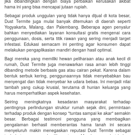
jika dibandingkan dengan biaya perbaikan kerusakan akibat
hama ini yang bisa mencapai jutaan rupiah.
Sebagai produk unggulan yang tidak hanya dijual di kota besar,
Dust Termite juga mulai banyak ditemukan di daerah seperti
Yogyakarta, Malang, dan Palembang. Beberapa agen penyalur
bahkan menyediakan layanan konsultasi gratis mengenai cara
penggunaan, dosis, serta titik rawan yang sering menjadi target
infestasi. Edukasi semacam ini penting agar konsumen dapat
melakukan pengaplikasian mandiri dengan hasil optimal.
Bagi mereka yang memiliki hewan peliharaan atau anak kecil di
rumah, Dust Termite juga menawarkan rasa aman lebih tinggi
dibanding metode berbasis gas atau cairan pekat. Karena dalam
bentuk serbuk kering, penggunaannya tidak menyebabkan bau
menyengat dan tidak menyebar ke udara bebas. Ini menjadi nilai
tambah yang cukup krusial, terutama di hunian keluarga yang
harus memperhatikan aspek kesehatan.
Seiring meningkatnya kesadaran masyarakat terhadap
pentingnya perlindungan struktur rumah sejak dini, permintaan
terhadap produk dengan konsep "tuntas sampai ke akar" semakin
besar. Berbagai testimoni pengguna yang membagikan
pengalaman berhasil memberantas hama tanah ini secara
menyeluruh makin menegaskan reputasi Dust Termite sebagai