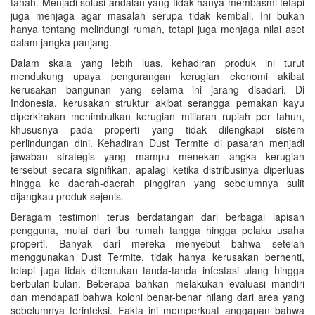
tanah. Menjadi solusi andalan yang tidak hanya membasmi tetapi
juga menjaga agar masalah serupa tidak kembali. Ini bukan
hanya tentang melindungi rumah, tetapi juga menjaga nilai aset
dalam jangka panjang.
Dalam skala yang lebih luas, kehadiran produk ini turut
mendukung upaya pengurangan kerugian ekonomi akibat
kerusakan bangunan yang selama ini jarang disadari. Di
Indonesia, kerusakan struktur akibat serangga pemakan kayu
diperkirakan menimbulkan kerugian miliaran rupiah per tahun,
khususnya pada properti yang tidak dilengkapi sistem
perlindungan dini. Kehadiran Dust Termite di pasaran menjadi
jawaban strategis yang mampu menekan angka kerugian
tersebut secara signifikan, apalagi ketika distribusinya diperluas
hingga ke daerah-daerah pinggiran yang sebelumnya sulit
dijangkau produk sejenis.
Beragam testimoni terus berdatangan dari berbagai lapisan
pengguna, mulai dari ibu rumah tangga hingga pelaku usaha
properti. Banyak dari mereka menyebut bahwa setelah
menggunakan Dust Termite, tidak hanya kerusakan berhenti,
tetapi juga tidak ditemukan tanda-tanda infestasi ulang hingga
berbulan-bulan. Beberapa bahkan melakukan evaluasi mandiri
dan mendapati bahwa koloni benar-benar hilang dari area yang
sebelumnya terinfeksi. Fakta ini memperkuat anggapan bahwa