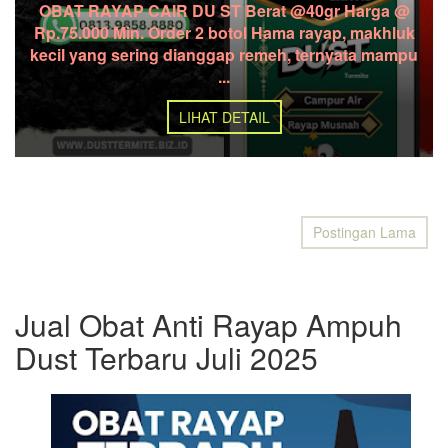
OBAT RAYAP CAIR DU ST Berat @40gr Harga @
Rp.75.000 Min. Order 2 botol Hama rayap, makhluk
kecil yang sering dianggap remeh, ternyata mampu
...
LIHAT DETAIL
Postingan Lama
Jual Obat Anti Rayap Ampuh
Dust Terbaru Juli 2025