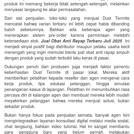
produk ini memang bekerja tidak setengah-setengah, melainkan
menyasar langsung ke akar permasalahan.
Dari sisi penjualan, toko-toko yang menjual Dust Termite
mencatat bahwa varian terbaru ini lebih cepat habis dibanding
batch sebelumnya. Bahkan ada beberapa agen yang
menerapkan sistem pre-order karena permintaan melebihi
ketersediaan stok.
Jual Obat Anti Rayap Terbaru Juli 2025
Ini
menjadi sinyal positif bagi distributor maupun pelaku usaha kecil
menengah yang ingin memulai bisnis jual obat anti rayap ampuh
dengan produk yang sudah terbukti laku keras di pasar.
Dukungan penuh dari produsen juga menjadi faktor penentu
keberhasilan Dust Termite di pasar lokal. Mereka aktif
memberikan pelatihan kepada reseller dan agen mengenai cara
kerja produk, tips edukasi pelanggan, hingga simulasi
penanganan kasus di lapangan. Pelatihan ini menumbuhkan rasa
percaya diri di kalangan agen dan membuat mereka lebih mudah
meyakinkan pelanggan bahwa mereka menjual solusi, bukan
sekadar produk.
Bukan hanya fokus pada penjualan semata, banyak agen kini
mengintegrasikan layanan konsultasi digital melalui media sosial,
chat langsung, bahkan video tutorial. Hal ini sangat membantu
para pengguna baru yang belum pernah melakukan