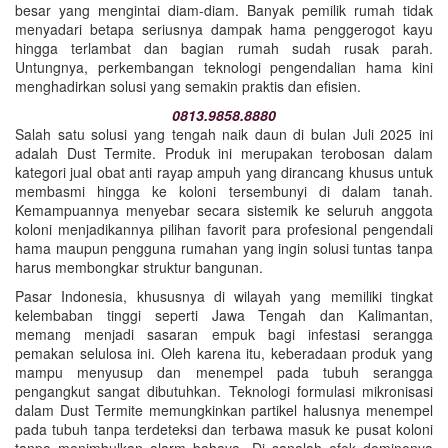
besar yang mengintai diam-diam. Banyak pemilik rumah tidak
menyadari betapa seriusnya dampak hama penggerogot kayu
hingga terlambat dan bagian rumah sudah rusak parah.
Untungnya, perkembangan teknologi pengendalian hama kini
menghadirkan solusi yang semakin praktis dan efisien.
0813.9858.8880
Salah satu solusi yang tengah naik daun di bulan Juli 2025 ini
adalah Dust Termite. Produk ini merupakan terobosan dalam
kategori jual obat anti rayap ampuh yang dirancang khusus untuk
membasmi hingga ke koloni tersembunyi di dalam tanah.
Kemampuannya menyebar secara sistemik ke seluruh anggota
koloni menjadikannya pilihan favorit para profesional pengendali
hama maupun pengguna rumahan yang ingin solusi tuntas tanpa
harus membongkar struktur bangunan.
Pasar Indonesia, khususnya di wilayah yang memiliki tingkat
kelembaban tinggi seperti Jawa Tengah dan Kalimantan,
memang menjadi sasaran empuk bagi infestasi serangga
pemakan selulosa ini. Oleh karena itu, keberadaan produk yang
mampu menyusup dan menempel pada tubuh serangga
pengangkut sangat dibutuhkan. Teknologi formulasi mikronisasi
dalam Dust Termite memungkinkan partikel halusnya menempel
pada tubuh tanpa terdeteksi dan terbawa masuk ke pusat koloni