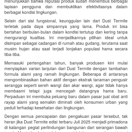
menunjukkan bahwa reputasi produk sudah menembus berbagai
lapisan pengguna dan membuktikan efektivitasnya dalam
berbagai kondisi lingkungan.
Selain dari sisi fungsional, keunggulan lain dari Dust Termite
terletak pada daya simpannya yang lama. Produk ini bisa
bertahan berbulan-bulan dalam kondisi tertutup dan kering tanpa
mengurangi kualitas. Ini menjadikannya pilihan ideal untuk
disimpan sebagai cadangan di rumah atau gudang, terutama saat
musim hujan atau saat terjadi lonjakan populasi hama secara
tiba-tiba.
Memasuki pertengahan tahun, banyak produsen kini mulai
menyiapkan varian lanjutan dari Dust Termite dengan tambahan
formula alami yang ramah lingkungan. Beberapa di antaranya
mengombinasikan bahan aktif dengan ekstrak tanaman pengusir
serangga seperti sereh wangi dan akar wangi, agar tidak hanya
membasmi tetapi juga mencegah datangnya hama baru.
Perpaduan ini membuka peluang baru dalam pasar jual obat anti
rayap alami yang semakin diminati oleh konsumen urban yang
peduli terhadap kesehatan dan lingkungan.
Dengan semua pencapaian dan pengakuan pasar tersebut, tak
heran jika Dust Termite edisi terbaru Juli 2025 menjadi primadona
di kalangan pegiat perlindungan bangunan dari serangan bawah