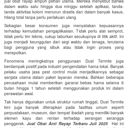
jual obat rayap ampuh pilihan utama. Mereka menyebut bahwa
dalam waktu satu hingga dua minggu setelah aplikasi, tanda-
tanda aktivitas koloni menurun drastis dan dalam banyak kasus,
hilang total tanpa perlu perlakuan ulang.
Sebagian besar konsumen juga menyatakan kepuasannya
terhadap kemudahan pengaplikasian. Tidak perlu alat semprot,
tidak perlu tim teknis, cukup taburkan secukupnya di titik aktif. Ini
juga menjadi keunggulan dari segi waktu dan tenaga, terutama
bagi pengguna yang sibuk atau tidak ingin proses yang
merepotkan.
Fenomena meningkatnya penggunaan Dust Termite juga
berdampak positif pada industri pengendalian hama lokal. Banyak
pelaku usaha jasa pest control mulai menjadikannya sebagai
senjata utama dalam paket layanan mereka. Bahkan beberapa
perusahaan mulai memberikan garansi bebas hama selama 6
bulan hingga 1 tahun setelah menggunakan produk ini dalam
perawatan awal.
Tak hanya digunakan untuk struktur rumah tinggal, Dust Termite
kini juga banyak diterapkan pada fasilitas umum seperti
perpustakaan, museum, dan tempat ibadah yang memiliki banyak
elemen kayu dan rentan terhadap serangan serangga
penggerek.
Jual Obat Anti Rayap Terbaru Juli 2025
Hal ini