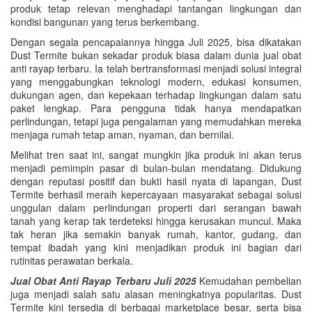
produk tetap relevan menghadapi tantangan lingkungan dan
kondisi bangunan yang terus berkembang.
Dengan segala pencapaiannya hingga Juli 2025, bisa dikatakan
Dust Termite bukan sekadar produk biasa dalam dunia jual obat
anti rayap terbaru. Ia telah bertransformasi menjadi solusi integral
yang menggabungkan teknologi modern, edukasi konsumen,
dukungan agen, dan kepekaan terhadap lingkungan dalam satu
paket lengkap. Para pengguna tidak hanya mendapatkan
perlindungan, tetapi juga pengalaman yang memudahkan mereka
menjaga rumah tetap aman, nyaman, dan bernilai.
Melihat tren saat ini, sangat mungkin jika produk ini akan terus
menjadi pemimpin pasar di bulan-bulan mendatang. Didukung
dengan reputasi positif dan bukti hasil nyata di lapangan, Dust
Termite berhasil meraih kepercayaan masyarakat sebagai solusi
unggulan dalam perlindungan properti dari serangan bawah
tanah yang kerap tak terdeteksi hingga kerusakan muncul. Maka
tak heran jika semakin banyak rumah, kantor, gudang, dan
tempat ibadah yang kini menjadikan produk ini bagian dari
rutinitas perawatan berkala.
Jual Obat Anti Rayap Terbaru Juli 2025
Kemudahan pembelian
juga menjadi salah satu alasan meningkatnya popularitas. Dust
Termite kini tersedia di berbagai marketplace besar, serta bisa