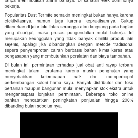
tanpa menimbulkan alarm bahaya. Di sanalah efek dominonya
bekerja.
Popularitas Dust Termite semakin meningkat bukan hanya karena
efektivitasnya, namun juga karena kepraktisannya. Cukup
ditaburkan di jalur lalu lintas serangga atau langsung pada bagian
yang dicurigai, maka proses pengendalian mulai bekerja. Ini
merupakan keunggulan yang tidak banyak dimiliki produk lain
sejenis, apalagi jika dibandingkan dengan metode tradisional
seperti penyemprotan cairan berbasis bahan kimia keras atau
pengasapan yang membutuhkan peralatan dan biaya tambahan.
Di bulan ini, permintaan terhadap jual obat anti rayap terbaru
meningkat tajam, terutama karena musim penghujan yang
menyebabkan kelembapan naik dan mempercepat
perkembangan koloni hama kayu. Banyak distributor dan toko
pertanian maupun bangunan mulai menyiapkan stok ekstra untuk
mengantisipasi lonjakan permintaan. Beberapa toko online
bahkan mencatatkan peningkatan penjualan hingga 200%
dibanding bulan sebelumnya.