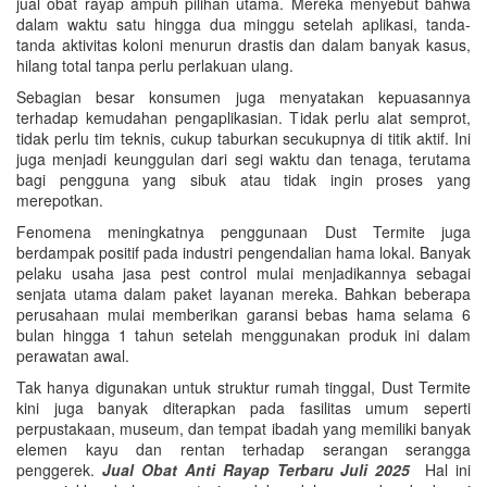
jual obat rayap ampuh pilihan utama. Mereka menyebut bahwa
dalam waktu satu hingga dua minggu setelah aplikasi, tanda-
tanda aktivitas koloni menurun drastis dan dalam banyak kasus,
hilang total tanpa perlu perlakuan ulang.
Sebagian besar konsumen juga menyatakan kepuasannya
terhadap kemudahan pengaplikasian. Tidak perlu alat semprot,
tidak perlu tim teknis, cukup taburkan secukupnya di titik aktif. Ini
juga menjadi keunggulan dari segi waktu dan tenaga, terutama
bagi pengguna yang sibuk atau tidak ingin proses yang
merepotkan.
Fenomena meningkatnya penggunaan Dust Termite juga
berdampak positif pada industri pengendalian hama lokal. Banyak
pelaku usaha jasa pest control mulai menjadikannya sebagai
senjata utama dalam paket layanan mereka. Bahkan beberapa
perusahaan mulai memberikan garansi bebas hama selama 6
bulan hingga 1 tahun setelah menggunakan produk ini dalam
perawatan awal.
Tak hanya digunakan untuk struktur rumah tinggal, Dust Termite
kini juga banyak diterapkan pada fasilitas umum seperti
perpustakaan, museum, dan tempat ibadah yang memiliki banyak
elemen kayu dan rentan terhadap serangan serangga
penggerek.
Jual Obat Anti Rayap Terbaru Juli 2025
Hal ini