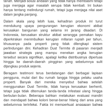
tanah. Menjadi solusi andalan yang tidak hanya membasmi tetapi
juga menjaga agar masalah serupa tidak kembali. Ini bukan
hanya tentang melindungi rumah, tetapi juga menjaga nilai aset
dalam jangka panjang.
Dalam skala yang lebih luas, kehadiran produk ini turut
mendukung upaya pengurangan kerugian ekonomi akibat
kerusakan bangunan yang selama ini jarang disadari. Di
Indonesia, kerusakan struktur akibat serangga pemakan kayu
diperkirakan menimbulkan kerugian miliaran rupiah per tahun,
khususnya pada properti yang tidak dilengkapi sistem
perlindungan dini. Kehadiran Dust Termite di pasaran menjadi
jawaban strategis yang mampu menekan angka kerugian
tersebut secara signifikan, apalagi ketika distribusinya diperluas
hingga ke daerah-daerah pinggiran yang sebelumnya sulit
dijangkau produk sejenis.
Beragam testimoni terus berdatangan dari berbagai lapisan
pengguna, mulai dari ibu rumah tangga hingga pelaku usaha
properti. Banyak dari mereka menyebut bahwa setelah
menggunakan Dust Termite, tidak hanya kerusakan berhenti,
tetapi juga tidak ditemukan tanda-tanda infestasi ulang hingga
berbulan-bulan. Beberapa bahkan melakukan evaluasi mandiri
dan mendapati bahwa koloni benar-benar hilang dari area yang
sebelumnya terinfeksi. Fakta ini memperkuat anggapan bahwa