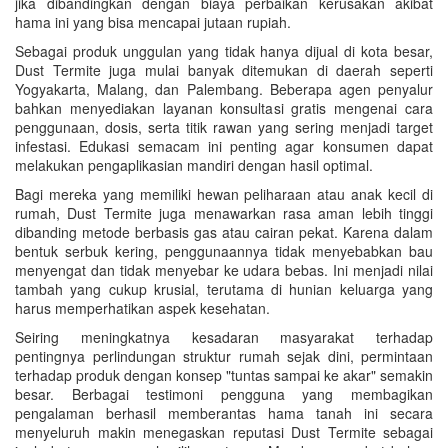
jika dibandingkan dengan biaya perbaikan kerusakan akibat
hama ini yang bisa mencapai jutaan rupiah.
Sebagai produk unggulan yang tidak hanya dijual di kota besar,
Dust Termite juga mulai banyak ditemukan di daerah seperti
Yogyakarta, Malang, dan Palembang. Beberapa agen penyalur
bahkan menyediakan layanan konsultasi gratis mengenai cara
penggunaan, dosis, serta titik rawan yang sering menjadi target
infestasi. Edukasi semacam ini penting agar konsumen dapat
melakukan pengaplikasian mandiri dengan hasil optimal.
Bagi mereka yang memiliki hewan peliharaan atau anak kecil di
rumah, Dust Termite juga menawarkan rasa aman lebih tinggi
dibanding metode berbasis gas atau cairan pekat. Karena dalam
bentuk serbuk kering, penggunaannya tidak menyebabkan bau
menyengat dan tidak menyebar ke udara bebas. Ini menjadi nilai
tambah yang cukup krusial, terutama di hunian keluarga yang
harus memperhatikan aspek kesehatan.
Seiring meningkatnya kesadaran masyarakat terhadap
pentingnya perlindungan struktur rumah sejak dini, permintaan
terhadap produk dengan konsep "tuntas sampai ke akar" semakin
besar. Berbagai testimoni pengguna yang membagikan
pengalaman berhasil memberantas hama tanah ini secara
menyeluruh makin menegaskan reputasi Dust Termite sebagai