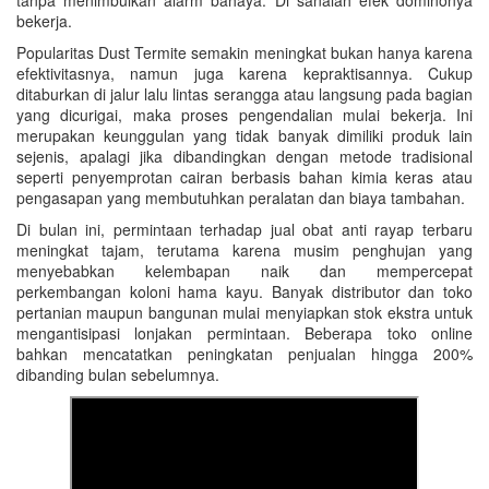
tanpa menimbulkan alarm bahaya. Di sanalah efek dominonya
bekerja.
Popularitas Dust Termite semakin meningkat bukan hanya karena
efektivitasnya, namun juga karena kepraktisannya. Cukup
ditaburkan di jalur lalu lintas serangga atau langsung pada bagian
yang dicurigai, maka proses pengendalian mulai bekerja. Ini
merupakan keunggulan yang tidak banyak dimiliki produk lain
sejenis, apalagi jika dibandingkan dengan metode tradisional
seperti penyemprotan cairan berbasis bahan kimia keras atau
pengasapan yang membutuhkan peralatan dan biaya tambahan.
Di bulan ini, permintaan terhadap jual obat anti rayap terbaru
meningkat tajam, terutama karena musim penghujan yang
menyebabkan kelembapan naik dan mempercepat
perkembangan koloni hama kayu. Banyak distributor dan toko
pertanian maupun bangunan mulai menyiapkan stok ekstra untuk
mengantisipasi lonjakan permintaan. Beberapa toko online
bahkan mencatatkan peningkatan penjualan hingga 200%
dibanding bulan sebelumnya.