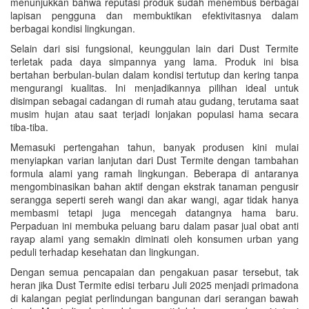
menunjukkan bahwa reputasi produk sudah menembus berbagai
lapisan pengguna dan membuktikan efektivitasnya dalam
berbagai kondisi lingkungan.
Selain dari sisi fungsional, keunggulan lain dari Dust Termite
terletak pada daya simpannya yang lama. Produk ini bisa
bertahan berbulan-bulan dalam kondisi tertutup dan kering tanpa
mengurangi kualitas. Ini menjadikannya pilihan ideal untuk
disimpan sebagai cadangan di rumah atau gudang, terutama saat
musim hujan atau saat terjadi lonjakan populasi hama secara
tiba-tiba.
Memasuki pertengahan tahun, banyak produsen kini mulai
menyiapkan varian lanjutan dari Dust Termite dengan tambahan
formula alami yang ramah lingkungan. Beberapa di antaranya
mengombinasikan bahan aktif dengan ekstrak tanaman pengusir
serangga seperti sereh wangi dan akar wangi, agar tidak hanya
membasmi tetapi juga mencegah datangnya hama baru.
Perpaduan ini membuka peluang baru dalam pasar jual obat anti
rayap alami yang semakin diminati oleh konsumen urban yang
peduli terhadap kesehatan dan lingkungan.
Dengan semua pencapaian dan pengakuan pasar tersebut, tak
heran jika Dust Termite edisi terbaru Juli 2025 menjadi primadona
di kalangan pegiat perlindungan bangunan dari serangan bawah