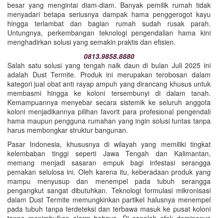
besar yang mengintai diam-diam. Banyak pemilik rumah tidak
menyadari betapa seriusnya dampak hama penggerogot kayu
hingga terlambat dan bagian rumah sudah rusak parah.
Untungnya, perkembangan teknologi pengendalian hama kini
menghadirkan solusi yang semakin praktis dan efisien.
0813.9858.8880
Salah satu solusi yang tengah naik daun di bulan Juli 2025 ini
adalah Dust Termite. Produk ini merupakan terobosan dalam
kategori jual obat anti rayap ampuh yang dirancang khusus untuk
membasmi hingga ke koloni tersembunyi di dalam tanah.
Kemampuannya menyebar secara sistemik ke seluruh anggota
koloni menjadikannya pilihan favorit para profesional pengendali
hama maupun pengguna rumahan yang ingin solusi tuntas tanpa
harus membongkar struktur bangunan.
Pasar Indonesia, khususnya di wilayah yang memiliki tingkat
kelembaban tinggi seperti Jawa Tengah dan Kalimantan,
memang menjadi sasaran empuk bagi infestasi serangga
pemakan selulosa ini. Oleh karena itu, keberadaan produk yang
mampu menyusup dan menempel pada tubuh serangga
pengangkut sangat dibutuhkan. Teknologi formulasi mikronisasi
dalam Dust Termite memungkinkan partikel halusnya menempel
pada tubuh tanpa terdeteksi dan terbawa masuk ke pusat koloni