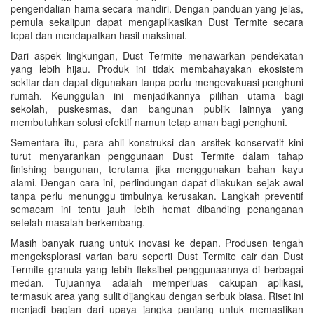
pengendalian hama secara mandiri. Dengan panduan yang jelas,
pemula sekalipun dapat mengaplikasikan Dust Termite secara
tepat dan mendapatkan hasil maksimal.
Dari aspek lingkungan, Dust Termite menawarkan pendekatan
yang lebih hijau. Produk ini tidak membahayakan ekosistem
sekitar dan dapat digunakan tanpa perlu mengevakuasi penghuni
rumah. Keunggulan ini menjadikannya pilihan utama bagi
sekolah, puskesmas, dan bangunan publik lainnya yang
membutuhkan solusi efektif namun tetap aman bagi penghuni.
Sementara itu, para ahli konstruksi dan arsitek konservatif kini
turut menyarankan penggunaan Dust Termite dalam tahap
finishing bangunan, terutama jika menggunakan bahan kayu
alami. Dengan cara ini, perlindungan dapat dilakukan sejak awal
tanpa perlu menunggu timbulnya kerusakan. Langkah preventif
semacam ini tentu jauh lebih hemat dibanding penanganan
setelah masalah berkembang.
Masih banyak ruang untuk inovasi ke depan. Produsen tengah
mengeksplorasi varian baru seperti Dust Termite cair dan Dust
Termite granula yang lebih fleksibel penggunaannya di berbagai
medan. Tujuannya adalah memperluas cakupan aplikasi,
termasuk area yang sulit dijangkau dengan serbuk biasa. Riset ini
menjadi bagian dari upaya jangka panjang untuk memastikan