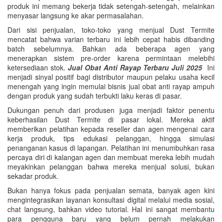
produk ini memang bekerja tidak setengah-setengah, melainkan
menyasar langsung ke akar permasalahan.
Dari sisi penjualan, toko-toko yang menjual Dust Termite
mencatat bahwa varian terbaru ini lebih cepat habis dibanding
batch sebelumnya. Bahkan ada beberapa agen yang
menerapkan sistem pre-order karena permintaan melebihi
ketersediaan stok.
Jual Obat Anti Rayap Terbaru Juli 2025
Ini
menjadi sinyal positif bagi distributor maupun pelaku usaha kecil
menengah yang ingin memulai bisnis jual obat anti rayap ampuh
dengan produk yang sudah terbukti laku keras di pasar.
Dukungan penuh dari produsen juga menjadi faktor penentu
keberhasilan Dust Termite di pasar lokal. Mereka aktif
memberikan pelatihan kepada reseller dan agen mengenai cara
kerja produk, tips edukasi pelanggan, hingga simulasi
penanganan kasus di lapangan. Pelatihan ini menumbuhkan rasa
percaya diri di kalangan agen dan membuat mereka lebih mudah
meyakinkan pelanggan bahwa mereka menjual solusi, bukan
sekadar produk.
Bukan hanya fokus pada penjualan semata, banyak agen kini
mengintegrasikan layanan konsultasi digital melalui media sosial,
chat langsung, bahkan video tutorial. Hal ini sangat membantu
para pengguna baru yang belum pernah melakukan