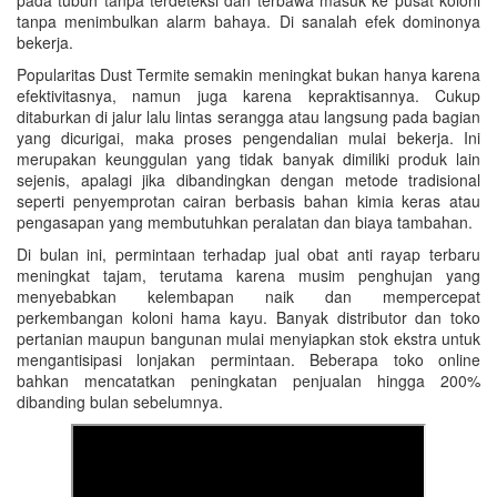
pada tubuh tanpa terdeteksi dan terbawa masuk ke pusat koloni
tanpa menimbulkan alarm bahaya. Di sanalah efek dominonya
bekerja.
Popularitas Dust Termite semakin meningkat bukan hanya karena
efektivitasnya, namun juga karena kepraktisannya. Cukup
ditaburkan di jalur lalu lintas serangga atau langsung pada bagian
yang dicurigai, maka proses pengendalian mulai bekerja. Ini
merupakan keunggulan yang tidak banyak dimiliki produk lain
sejenis, apalagi jika dibandingkan dengan metode tradisional
seperti penyemprotan cairan berbasis bahan kimia keras atau
pengasapan yang membutuhkan peralatan dan biaya tambahan.
Di bulan ini, permintaan terhadap jual obat anti rayap terbaru
meningkat tajam, terutama karena musim penghujan yang
menyebabkan kelembapan naik dan mempercepat
perkembangan koloni hama kayu. Banyak distributor dan toko
pertanian maupun bangunan mulai menyiapkan stok ekstra untuk
mengantisipasi lonjakan permintaan. Beberapa toko online
bahkan mencatatkan peningkatan penjualan hingga 200%
dibanding bulan sebelumnya.