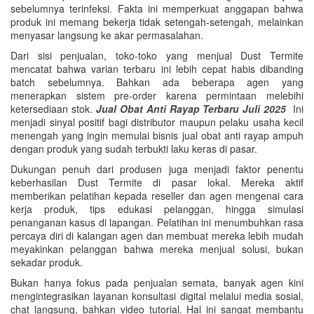
sebelumnya terinfeksi. Fakta ini memperkuat anggapan bahwa
produk ini memang bekerja tidak setengah-setengah, melainkan
menyasar langsung ke akar permasalahan.
Dari sisi penjualan, toko-toko yang menjual Dust Termite
mencatat bahwa varian terbaru ini lebih cepat habis dibanding
batch sebelumnya. Bahkan ada beberapa agen yang
menerapkan sistem pre-order karena permintaan melebihi
ketersediaan stok.
Jual Obat Anti Rayap Terbaru Juli 2025
Ini
menjadi sinyal positif bagi distributor maupun pelaku usaha kecil
menengah yang ingin memulai bisnis jual obat anti rayap ampuh
dengan produk yang sudah terbukti laku keras di pasar.
Dukungan penuh dari produsen juga menjadi faktor penentu
keberhasilan Dust Termite di pasar lokal. Mereka aktif
memberikan pelatihan kepada reseller dan agen mengenai cara
kerja produk, tips edukasi pelanggan, hingga simulasi
penanganan kasus di lapangan. Pelatihan ini menumbuhkan rasa
percaya diri di kalangan agen dan membuat mereka lebih mudah
meyakinkan pelanggan bahwa mereka menjual solusi, bukan
sekadar produk.
Bukan hanya fokus pada penjualan semata, banyak agen kini
mengintegrasikan layanan konsultasi digital melalui media sosial,
chat langsung, bahkan video tutorial. Hal ini sangat membantu