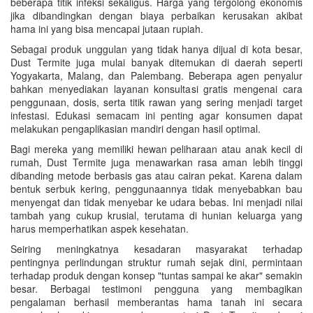
beberapa titik infeksi sekaligus. Harga yang tergolong ekonomis
jika dibandingkan dengan biaya perbaikan kerusakan akibat
hama ini yang bisa mencapai jutaan rupiah.
Sebagai produk unggulan yang tidak hanya dijual di kota besar,
Dust Termite juga mulai banyak ditemukan di daerah seperti
Yogyakarta, Malang, dan Palembang. Beberapa agen penyalur
bahkan menyediakan layanan konsultasi gratis mengenai cara
penggunaan, dosis, serta titik rawan yang sering menjadi target
infestasi. Edukasi semacam ini penting agar konsumen dapat
melakukan pengaplikasian mandiri dengan hasil optimal.
Bagi mereka yang memiliki hewan peliharaan atau anak kecil di
rumah, Dust Termite juga menawarkan rasa aman lebih tinggi
dibanding metode berbasis gas atau cairan pekat. Karena dalam
bentuk serbuk kering, penggunaannya tidak menyebabkan bau
menyengat dan tidak menyebar ke udara bebas. Ini menjadi nilai
tambah yang cukup krusial, terutama di hunian keluarga yang
harus memperhatikan aspek kesehatan.
Seiring meningkatnya kesadaran masyarakat terhadap
pentingnya perlindungan struktur rumah sejak dini, permintaan
terhadap produk dengan konsep "tuntas sampai ke akar" semakin
besar. Berbagai testimoni pengguna yang membagikan
pengalaman berhasil memberantas hama tanah ini secara