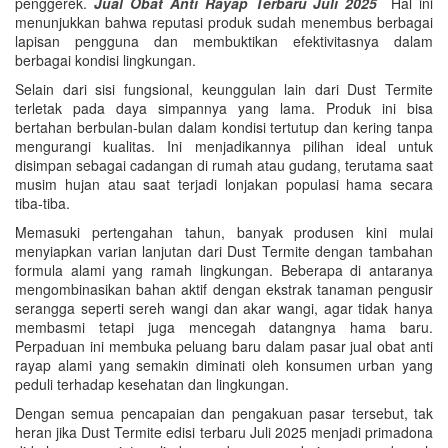
penggerek.
Jual Obat Anti Rayap Terbaru Juli 2025
Hal ini
menunjukkan bahwa reputasi produk sudah menembus berbagai
lapisan pengguna dan membuktikan efektivitasnya dalam
berbagai kondisi lingkungan.
Selain dari sisi fungsional, keunggulan lain dari Dust Termite
terletak pada daya simpannya yang lama. Produk ini bisa
bertahan berbulan-bulan dalam kondisi tertutup dan kering tanpa
mengurangi kualitas. Ini menjadikannya pilihan ideal untuk
disimpan sebagai cadangan di rumah atau gudang, terutama saat
musim hujan atau saat terjadi lonjakan populasi hama secara
tiba-tiba.
Memasuki pertengahan tahun, banyak produsen kini mulai
menyiapkan varian lanjutan dari Dust Termite dengan tambahan
formula alami yang ramah lingkungan. Beberapa di antaranya
mengombinasikan bahan aktif dengan ekstrak tanaman pengusir
serangga seperti sereh wangi dan akar wangi, agar tidak hanya
membasmi tetapi juga mencegah datangnya hama baru.
Perpaduan ini membuka peluang baru dalam pasar jual obat anti
rayap alami yang semakin diminati oleh konsumen urban yang
peduli terhadap kesehatan dan lingkungan.
Dengan semua pencapaian dan pengakuan pasar tersebut, tak
heran jika Dust Termite edisi terbaru Juli 2025 menjadi primadona