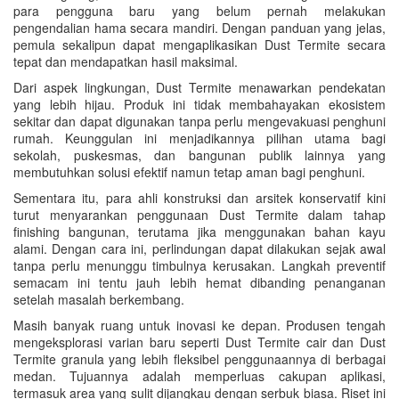
para pengguna baru yang belum pernah melakukan
pengendalian hama secara mandiri. Dengan panduan yang jelas,
pemula sekalipun dapat mengaplikasikan Dust Termite secara
tepat dan mendapatkan hasil maksimal.
Dari aspek lingkungan, Dust Termite menawarkan pendekatan
yang lebih hijau. Produk ini tidak membahayakan ekosistem
sekitar dan dapat digunakan tanpa perlu mengevakuasi penghuni
rumah. Keunggulan ini menjadikannya pilihan utama bagi
sekolah, puskesmas, dan bangunan publik lainnya yang
membutuhkan solusi efektif namun tetap aman bagi penghuni.
Sementara itu, para ahli konstruksi dan arsitek konservatif kini
turut menyarankan penggunaan Dust Termite dalam tahap
finishing bangunan, terutama jika menggunakan bahan kayu
alami. Dengan cara ini, perlindungan dapat dilakukan sejak awal
tanpa perlu menunggu timbulnya kerusakan. Langkah preventif
semacam ini tentu jauh lebih hemat dibanding penanganan
setelah masalah berkembang.
Masih banyak ruang untuk inovasi ke depan. Produsen tengah
mengeksplorasi varian baru seperti Dust Termite cair dan Dust
Termite granula yang lebih fleksibel penggunaannya di berbagai
medan. Tujuannya adalah memperluas cakupan aplikasi,
termasuk area yang sulit dijangkau dengan serbuk biasa. Riset ini