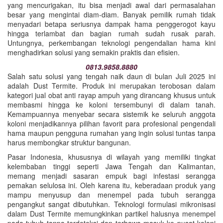
yang mencurigakan, itu bisa menjadi awal dari permasalahan
besar yang mengintai diam-diam. Banyak pemilik rumah tidak
menyadari betapa seriusnya dampak hama penggerogot kayu
hingga terlambat dan bagian rumah sudah rusak parah.
Untungnya, perkembangan teknologi pengendalian hama kini
menghadirkan solusi yang semakin praktis dan efisien.
0813.9858.8880
Salah satu solusi yang tengah naik daun di bulan Juli 2025 ini
adalah Dust Termite. Produk ini merupakan terobosan dalam
kategori jual obat anti rayap ampuh yang dirancang khusus untuk
membasmi hingga ke koloni tersembunyi di dalam tanah.
Kemampuannya menyebar secara sistemik ke seluruh anggota
koloni menjadikannya pilihan favorit para profesional pengendali
hama maupun pengguna rumahan yang ingin solusi tuntas tanpa
harus membongkar struktur bangunan.
Pasar Indonesia, khususnya di wilayah yang memiliki tingkat
kelembaban tinggi seperti Jawa Tengah dan Kalimantan,
memang menjadi sasaran empuk bagi infestasi serangga
pemakan selulosa ini. Oleh karena itu, keberadaan produk yang
mampu menyusup dan menempel pada tubuh serangga
pengangkut sangat dibutuhkan. Teknologi formulasi mikronisasi
dalam Dust Termite memungkinkan partikel halusnya menempel