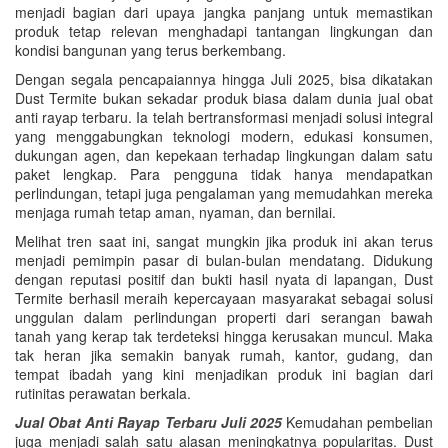
menjadi bagian dari upaya jangka panjang untuk memastikan
produk tetap relevan menghadapi tantangan lingkungan dan
kondisi bangunan yang terus berkembang.
Dengan segala pencapaiannya hingga Juli 2025, bisa dikatakan
Dust Termite bukan sekadar produk biasa dalam dunia jual obat
anti rayap terbaru. Ia telah bertransformasi menjadi solusi integral
yang menggabungkan teknologi modern, edukasi konsumen,
dukungan agen, dan kepekaan terhadap lingkungan dalam satu
paket lengkap. Para pengguna tidak hanya mendapatkan
perlindungan, tetapi juga pengalaman yang memudahkan mereka
menjaga rumah tetap aman, nyaman, dan bernilai.
Melihat tren saat ini, sangat mungkin jika produk ini akan terus
menjadi pemimpin pasar di bulan-bulan mendatang. Didukung
dengan reputasi positif dan bukti hasil nyata di lapangan, Dust
Termite berhasil meraih kepercayaan masyarakat sebagai solusi
unggulan dalam perlindungan properti dari serangan bawah
tanah yang kerap tak terdeteksi hingga kerusakan muncul. Maka
tak heran jika semakin banyak rumah, kantor, gudang, dan
tempat ibadah yang kini menjadikan produk ini bagian dari
rutinitas perawatan berkala.
Jual Obat Anti Rayap Terbaru Juli 2025
Kemudahan pembelian
juga menjadi salah satu alasan meningkatnya popularitas. Dust