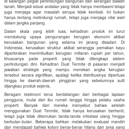
di kalangan pegiat perlindungan bangunan dari serangan bawah
tanah. Menjadi solusi andalan yang tidak hanya membasmi tetapi
juga menjaga agar masalah serupa tidak kembali. Ini bukan
hanya tentang melindungi rumah, tetapi juga menjaga nilai aset
dalam jangka panjang.
Dalam skala yang lebih luas, kehadiran produk ini turut
mendukung upaya pengurangan kerugian ekonomi akibat
kerusakan bangunan yang selama ini jarang disadari. Di
Indonesia, kerusakan struktur akibat serangga pemakan kayu
diperkirakan menimbulkan kerugian miliaran rupiah per tahun,
khususnya pada properti yang tidak dilengkapi sistem
perlindungan dini. Kehadiran Dust Termite di pasaran menjadi
jawaban strategis yang mampu menekan angka kerugian
tersebut secara signifikan, apalagi ketika distribusinya diperluas
hingga ke daerah-daerah pinggiran yang sebelumnya sulit
dijangkau produk sejenis.
Beragam testimoni terus berdatangan dari berbagai lapisan
pengguna, mulai dari ibu rumah tangga hingga pelaku usaha
properti. Banyak dari mereka menyebut bahwa setelah
menggunakan Dust Termite, tidak hanya kerusakan berhenti,
tetapi juga tidak ditemukan tanda-tanda infestasi ulang hingga
berbulan-bulan. Beberapa bahkan melakukan evaluasi mandiri
dan mendapati bahwa koloni benar-benar hilang dari area yang