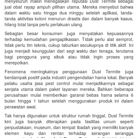
menyeluruh makin menegaskan reputasi Dust Termite sebagai
jual obat rayap ampuh pilihan utama. Mereka menyebut bahwa
dalam waktu satu hingga dua minggu setelah aplikasi, tanda-
tanda aktivitas koloni menurun drastis dan dalam banyak kasus,
hilang total tanpa perlu perlakuan ulang.
Sebagian besar konsumen juga menyatakan kepuasannya
terhadap kemudahan pengaplikasian. Tidak perlu alat semprot,
tidak perlu tim teknis, cukup taburkan secukupnya di titik aktif. Ini
juga menjadi keunggulan dari segi waktu dan tenaga, terutama
bagi pengguna yang sibuk atau tidak ingin proses yang
merepotkan.
Fenomena meningkatnya penggunaan Dust Termite juga
berdampak positif pada industri pengendalian hama lokal. Banyak
pelaku usaha jasa pest control mulai menjadikannya sebagai
senjata utama dalam paket layanan mereka. Bahkan beberapa
perusahaan mulai memberikan garansi bebas hama selama 6
bulan hingga 1 tahun setelah menggunakan produk ini dalam
perawatan awal.
Tak hanya digunakan untuk struktur rumah tinggal, Dust Termite
kini juga banyak diterapkan pada fasilitas umum seperti
perpustakaan, museum, dan tempat ibadah yang memiliki banyak
elemen kayu dan rentan terhadap serangan serangga