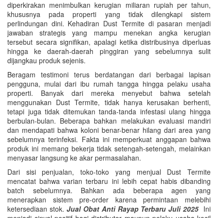
diperkirakan menimbulkan kerugian miliaran rupiah per tahun,
khususnya pada properti yang tidak dilengkapi sistem
perlindungan dini. Kehadiran Dust Termite di pasaran menjadi
jawaban strategis yang mampu menekan angka kerugian
tersebut secara signifikan, apalagi ketika distribusinya diperluas
hingga ke daerah-daerah pinggiran yang sebelumnya sulit
dijangkau produk sejenis.
Beragam testimoni terus berdatangan dari berbagai lapisan
pengguna, mulai dari ibu rumah tangga hingga pelaku usaha
properti. Banyak dari mereka menyebut bahwa setelah
menggunakan Dust Termite, tidak hanya kerusakan berhenti,
tetapi juga tidak ditemukan tanda-tanda infestasi ulang hingga
berbulan-bulan. Beberapa bahkan melakukan evaluasi mandiri
dan mendapati bahwa koloni benar-benar hilang dari area yang
sebelumnya terinfeksi. Fakta ini memperkuat anggapan bahwa
produk ini memang bekerja tidak setengah-setengah, melainkan
menyasar langsung ke akar permasalahan.
Dari sisi penjualan, toko-toko yang menjual Dust Termite
mencatat bahwa varian terbaru ini lebih cepat habis dibanding
batch sebelumnya. Bahkan ada beberapa agen yang
menerapkan sistem pre-order karena permintaan melebihi
ketersediaan stok.
Jual Obat Anti Rayap Terbaru Juli 2025
Ini
menjadi sinyal positif bagi distributor maupun pelaku usaha kecil