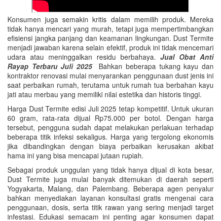
Konsumen juga semakin kritis dalam memilih produk. Mereka
tidak hanya mencari yang murah, tetapi juga mempertimbangkan
efisiensi jangka panjang dan keamanan lingkungan. Dust Termite
menjadi jawaban karena selain efektif, produk ini tidak mencemari
udara atau meninggalkan residu berbahaya.
Jual Obat Anti
Rayap Terbaru Juli 2025
Bahkan beberapa tukang kayu dan
kontraktor renovasi mulai menyarankan penggunaan dust jenis ini
saat perbaikan rumah, terutama untuk rumah tua berbahan kayu
jati atau merbau yang memiliki nilai estetika dan historis tinggi.
Harga Dust Termite edisi Juli 2025 tetap kompetitif. Untuk ukuran
60 gram, rata-rata dijual Rp75.000 per botol. Dengan harga
tersebut, pengguna sudah dapat melakukan perlakuan terhadap
beberapa titik infeksi sekaligus. Harga yang tergolong ekonomis
jika dibandingkan dengan biaya perbaikan kerusakan akibat
hama ini yang bisa mencapai jutaan rupiah.
Sebagai produk unggulan yang tidak hanya dijual di kota besar,
Dust Termite juga mulai banyak ditemukan di daerah seperti
Yogyakarta, Malang, dan Palembang. Beberapa agen penyalur
bahkan menyediakan layanan konsultasi gratis mengenai cara
penggunaan, dosis, serta titik rawan yang sering menjadi target
infestasi. Edukasi semacam ini penting agar konsumen dapat