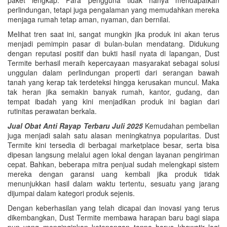
perlindungan, tetapi juga pengalaman yang memudahkan mereka
menjaga rumah tetap aman, nyaman, dan bernilai.
Melihat tren saat ini, sangat mungkin jika produk ini akan terus
menjadi pemimpin pasar di bulan-bulan mendatang. Didukung
dengan reputasi positif dan bukti hasil nyata di lapangan, Dust
Termite berhasil meraih kepercayaan masyarakat sebagai solusi
unggulan dalam perlindungan properti dari serangan bawah
tanah yang kerap tak terdeteksi hingga kerusakan muncul. Maka
tak heran jika semakin banyak rumah, kantor, gudang, dan
tempat ibadah yang kini menjadikan produk ini bagian dari
rutinitas perawatan berkala.
Jual Obat Anti Rayap Terbaru Juli 2025
Kemudahan pembelian
juga menjadi salah satu alasan meningkatnya popularitas. Dust
Termite kini tersedia di berbagai marketplace besar, serta bisa
dipesan langsung melalui agen lokal dengan layanan pengiriman
cepat. Bahkan, beberapa mitra penjual sudah melengkapi sistem
mereka dengan garansi uang kembali jika produk tidak
menunjukkan hasil dalam waktu tertentu, sesuatu yang jarang
dijumpai dalam kategori produk sejenis.
Dengan keberhasilan yang telah dicapai dan inovasi yang terus
dikembangkan, Dust Termite membawa harapan baru bagi siapa
pun yang menginginkan ketenangan tanpa harus khawatir lagi