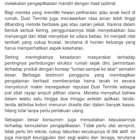
melakukan pengaplikasian mandiri dengan hasil optimal.
Bagi mereka yang memiliki hewan peliharaan atau anak kecil di
rumah, Dust Termite juga menawarkan rasa aman lebih tinggi
dibanding metode berbasis gas atau cairan pekat. Karena dalam
bentuk serbuk kering, penggunaannya tidak menyebabkan bau
menyengat dan tidak menyebar ke udara bebas. Ini menjadi nilai
tambah yang cukup krusial, terutama di hunian keluarga yang
harus memperhatikan aspek kesehatan.
Seiring meningkatnya kesadaran masyarakat terhadap
pentingnya perlindungan struktur rumah sejak dini, permintaan
terhadap produk dengan konsep "tuntas sampai ke akar" semakin
besar. Berbagai testimoni pengguna yang membagikan
pengalaman berhasil memberantas hama tanah ini secara
menyeluruh makin menegaskan reputasi Dust Termite sebagai
jual obat rayap ampuh pilihan utama. Mereka menyebut bahwa
dalam waktu satu hingga dua minggu setelah aplikasi, tanda-
tanda aktivitas koloni menurun drastis dan dalam banyak kasus,
hilang total tanpa perlu perlakuan ulang.
Sebagian besar konsumen juga menyatakan kepuasannya
terhadap kemudahan pengaplikasian. Tidak perlu alat semprot,
tidak perlu tim teknis, cukup taburkan secukupnya di titik aktif. Ini
juga menjadi keunggulan dari segi waktu dan tenaga, terutama