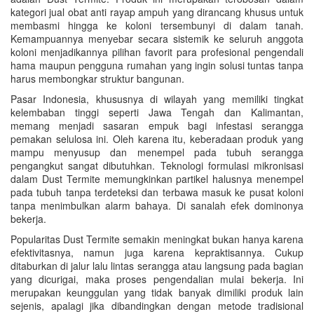
kategori jual obat anti rayap ampuh yang dirancang khusus untuk
membasmi hingga ke koloni tersembunyi di dalam tanah.
Kemampuannya menyebar secara sistemik ke seluruh anggota
koloni menjadikannya pilihan favorit para profesional pengendali
hama maupun pengguna rumahan yang ingin solusi tuntas tanpa
harus membongkar struktur bangunan.
Pasar Indonesia, khususnya di wilayah yang memiliki tingkat
kelembaban tinggi seperti Jawa Tengah dan Kalimantan,
memang menjadi sasaran empuk bagi infestasi serangga
pemakan selulosa ini. Oleh karena itu, keberadaan produk yang
mampu menyusup dan menempel pada tubuh serangga
pengangkut sangat dibutuhkan. Teknologi formulasi mikronisasi
dalam Dust Termite memungkinkan partikel halusnya menempel
pada tubuh tanpa terdeteksi dan terbawa masuk ke pusat koloni
tanpa menimbulkan alarm bahaya. Di sanalah efek dominonya
bekerja.
Popularitas Dust Termite semakin meningkat bukan hanya karena
efektivitasnya, namun juga karena kepraktisannya. Cukup
ditaburkan di jalur lalu lintas serangga atau langsung pada bagian
yang dicurigai, maka proses pengendalian mulai bekerja. Ini
merupakan keunggulan yang tidak banyak dimiliki produk lain
sejenis, apalagi jika dibandingkan dengan metode tradisional