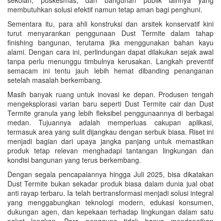
membutuhkan solusi efektif namun tetap aman bagi penghuni.
Sementara itu, para ahli konstruksi dan arsitek konservatif kini
turut menyarankan penggunaan Dust Termite dalam tahap
finishing bangunan, terutama jika menggunakan bahan kayu
alami. Dengan cara ini, perlindungan dapat dilakukan sejak awal
tanpa perlu menunggu timbulnya kerusakan. Langkah preventif
semacam ini tentu jauh lebih hemat dibanding penanganan
setelah masalah berkembang.
Masih banyak ruang untuk inovasi ke depan. Produsen tengah
mengeksplorasi varian baru seperti Dust Termite cair dan Dust
Termite granula yang lebih fleksibel penggunaannya di berbagai
medan. Tujuannya adalah memperluas cakupan aplikasi,
termasuk area yang sulit dijangkau dengan serbuk biasa. Riset ini
menjadi bagian dari upaya jangka panjang untuk memastikan
produk tetap relevan menghadapi tantangan lingkungan dan
kondisi bangunan yang terus berkembang.
Dengan segala pencapaiannya hingga Juli 2025, bisa dikatakan
Dust Termite bukan sekadar produk biasa dalam dunia jual obat
anti rayap terbaru. Ia telah bertransformasi menjadi solusi integral
yang menggabungkan teknologi modern, edukasi konsumen,
dukungan agen, dan kepekaan terhadap lingkungan dalam satu
paket lengkap. Para pengguna tidak hanya mendapatkan