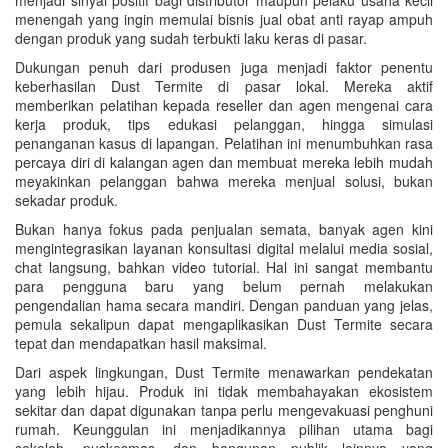
menengah yang ingin memulai bisnis jual obat anti rayap ampuh
dengan produk yang sudah terbukti laku keras di pasar.
Dukungan penuh dari produsen juga menjadi faktor penentu
keberhasilan Dust Termite di pasar lokal. Mereka aktif
memberikan pelatihan kepada reseller dan agen mengenai cara
kerja produk, tips edukasi pelanggan, hingga simulasi
penanganan kasus di lapangan. Pelatihan ini menumbuhkan rasa
percaya diri di kalangan agen dan membuat mereka lebih mudah
meyakinkan pelanggan bahwa mereka menjual solusi, bukan
sekadar produk.
Bukan hanya fokus pada penjualan semata, banyak agen kini
mengintegrasikan layanan konsultasi digital melalui media sosial,
chat langsung, bahkan video tutorial. Hal ini sangat membantu
para pengguna baru yang belum pernah melakukan
pengendalian hama secara mandiri. Dengan panduan yang jelas,
pemula sekalipun dapat mengaplikasikan Dust Termite secara
tepat dan mendapatkan hasil maksimal.
Dari aspek lingkungan, Dust Termite menawarkan pendekatan
yang lebih hijau. Produk ini tidak membahayakan ekosistem
sekitar dan dapat digunakan tanpa perlu mengevakuasi penghuni
rumah. Keunggulan ini menjadikannya pilihan utama bagi
sekolah, puskesmas, dan bangunan publik lainnya yang