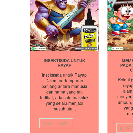
INSEKTISIDA UNTUK
MEM
RAYAP
PADA
C
Insektisida untuk Rayap
Koloni 
Dalam pertempuran
rraya
panjang antara manusia
alam
dan hama yang tak
menyera
terlihat, ada satu makhluk
ampun, 
yang selalu menjadi
yang
musuh uta...
men
LIHAT DETAIL
LIHAT