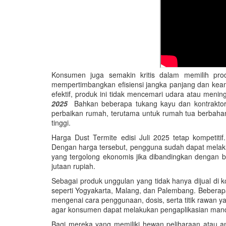
Konsumen juga semakin kritis dalam memilih pro
mempertimbangkan efisiensi jangka panjang dan keam
efektif, produk ini tidak mencemari udara atau meni
2025
Bahkan beberapa tukang kayu dan kontraktor 
perbaikan rumah, terutama untuk rumah tua berbahan k
tinggi.
Harga Dust Termite edisi Juli 2025 tetap kompetitif
Dengan harga tersebut, pengguna sudah dapat melakuk
yang tergolong ekonomis jika dibandingkan dengan b
jutaan rupiah.
Sebagai produk unggulan yang tidak hanya dijual di k
seperti Yogyakarta, Malang, dan Palembang. Beberap
mengenai cara penggunaan, dosis, serta titik rawan ya
agar konsumen dapat melakukan pengaplikasian mandir
Bagi mereka yang memiliki hewan peliharaan atau a