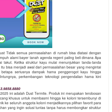
t Tidak semua permasalahan di rumah bisa diatasi dengan
ampuh alami bayer tanah agenda regent paling beli dimana Apa
 takut. Ketika struktur kayu mulai menunjukkan tanda-tanda
 itu bisa menjadi awal dari permasalahan besar yang mengintai
i betapa seriusnya dampak hama penggerogot kayu hingga
ntungnya, perkembangan teknologi pengendalian hama kini
3.9858.8880
i 2025 ini adalah Dust Termite. Produk ini merupakan terobosan
ancang khusus untuk membasmi hingga ke koloni tersembunyi di
ke seluruh anggota koloni menjadikannya pilihan favorit para
an yang ingin solusi tuntas tanpa harus membongkar struktur