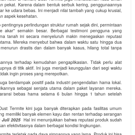
iran pekat. Karena dalam bentuk serbuk kering, penggunaannya
ke udara bebas. Ini menjadi nilai tambah yang cukup krusial,
an aspek kesehatan.
pentingnya perlindungan struktur rumah sejak dini, permintaan
e akar" semakin besar. Berbagai testimoni pengguna yang
a tanah ini secara menyeluruh makin menegaskan reputasi
n utama. Mereka menyebut bahwa dalam waktu satu hingga dua
ni menurun drastis dan dalam banyak kasus, hilang total tanpa
nnya terhadap kemudahan pengaplikasian. Tidak perlu alat
pnya di titik aktif. Ini juga menjadi keunggulan dari segi waktu
tidak ingin proses yang merepotkan.
a berdampak positif pada industri pengendalian hama lokal.
dikannya sebagai senjata utama dalam paket layanan mereka.
ransi bebas hama selama 6 bulan hingga 1 tahun setelah
Dust Termite kini juga banyak diterapkan pada fasilitas umum
ng memiliki banyak elemen kayu dan rentan terhadap serangan
 Juli 2025
Hal ini menunjukkan bahwa reputasi produk sudah
 efektivitasnya dalam berbagai kondisi lingkungan.
 Termite terletak pada daya simpannya yang lama. Produk ini bisa