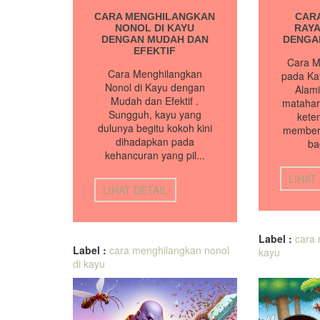
CARA MENGHILANGKAN
CAR
NONOL DI KAYU
RAYA
DENGAN MUDAH DAN
DENGA
EFEKTIF
Cara M
Cara Menghilangkan
pada Ka
Nonol di Kayu dengan
Alami
Mudah dan Efektif .
matahar
Sungguh, kayu yang
kete
dulunya begitu kokoh kini
member
dihadapkan pada
ba
kehancuran yang pil...
LIHAT
LIHAT DETAIL
Label :
cara
Label :
cara menghilangkan nonol
kayu
di kayu