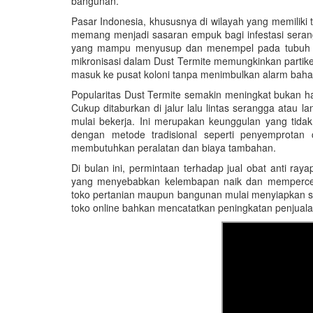
bangunan.
Pasar Indonesia, khususnya di wilayah yang memiliki 
memang menjadi sasaran empuk bagi infestasi serang
yang mampu menyusup dan menempel pada tubuh ser
mikronisasi dalam Dust Termite memungkinkan partik
masuk ke pusat koloni tanpa menimbulkan alarm bahay
Popularitas Dust Termite semakin meningkat bukan ha
Cukup ditaburkan di jalur lalu lintas serangga atau 
mulai bekerja. Ini merupakan keunggulan yang tidak b
dengan metode tradisional seperti penyemprotan
membutuhkan peralatan dan biaya tambahan.
Di bulan ini, permintaan terhadap jual obat anti ra
yang menyebabkan kelembapan naik dan mempercepa
toko pertanian maupun bangunan mulai menyiapkan st
toko online bahkan mencatatkan peningkatan penjual