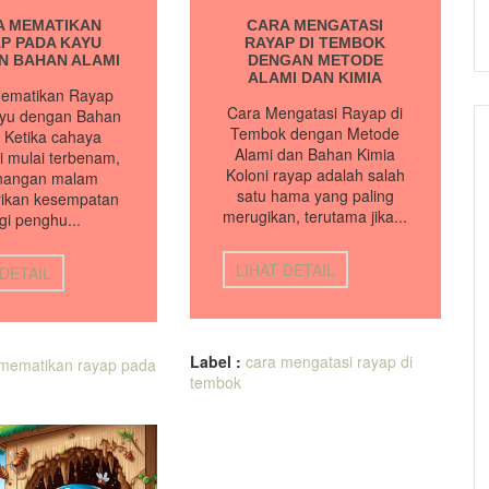
A MEMATIKAN
CARA MENGATASI
P PADA KAYU
RAYAP DI TEMBOK
N BAHAN ALAMI
DENGAN METODE
ALAMI DAN KIMIA
ematikan Rayap
Cara Mengatasi Rayap di
yu dengan Bahan
Tembok dengan Metode
 Ketika cahaya
Alami dan Bahan Kimia
i mulai terbenam,
Koloni rayap adalah salah
nangan malam
satu hama yang paling
ikan kesempatan
merugikan, terutama jika...
gi penghu...
LIHAT DETAIL
 DETAIL
Label :
cara mengatasi rayap di
 mematikan rayap pada
tembok