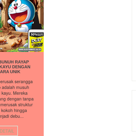
BUNUH RAYAP
 KAYU DENGAN
ARA UNIK
perusak serangga
p adalah musuh
i kayu. Mereka
ng dengan tanpa
merusak struktur
 kokoh hingga
jadi debu...
 DETAIL