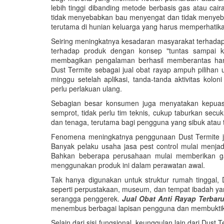
lebih tinggi dibanding metode berbasis gas atau ca
tidak menyebabkan bau menyengat dan tidak menyebar 
terutama di hunian keluarga yang harus memperhatik
Seiring meningkatnya kesadaran masyarakat terhadap 
terhadap produk dengan konsep "tuntas sampai k
membagikan pengalaman berhasil memberantas ham
Dust Termite sebagai jual obat rayap ampuh piliha
minggu setelah aplikasi, tanda-tanda aktivitas kolo
perlu perlakuan ulang.
Sebagian besar konsumen juga menyatakan kepuasa
semprot, tidak perlu tim teknis, cukup taburkan secuku
dan tenaga, terutama bagi pengguna yang sibuk atau 
Fenomena meningkatnya penggunaan Dust Termite jug
Banyak pelaku usaha jasa pest control mulai menja
Bahkan beberapa perusahaan mulai memberikan ga
menggunakan produk ini dalam perawatan awal.
Tak hanya digunakan untuk struktur rumah tinggal, 
seperti perpustakaan, museum, dan tempat ibadah ya
serangga penggerek.
Jual Obat Anti Rayap Terbaru
menembus berbagai lapisan pengguna dan membuktikan
Selain dari sisi fungsional, keunggulan lain dari Dust