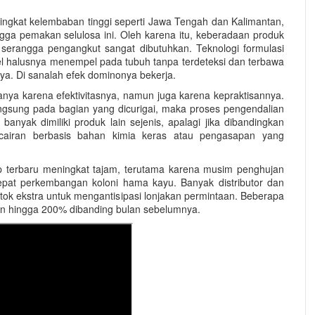
tingkat kelembaban tinggi seperti Jawa Tengah dan Kalimantan,
ga pemakan selulosa ini. Oleh karena itu, keberadaan produk
angga pengangkut sangat dibutuhkan. Teknologi formulasi
el halusnya menempel pada tubuh tanpa terdeteksi dan terbawa
a. Di sanalah efek dominonya bekerja.
nya karena efektivitasnya, namun juga karena kepraktisannya.
langsung pada bagian yang dicurigai, maka proses pengendalian
anyak dimiliki produk lain sejenis, apalagi jika dibandingkan
 cairan berbasis bahan kimia keras atau pengasapan yang
yap terbaru meningkat tajam, terutama karena musim penghujan
t perkembangan koloni hama kayu. Banyak distributor dan
ok ekstra untuk mengantisipasi lonjakan permintaan. Beberapa
an hingga 200% dibanding bulan sebelumnya.