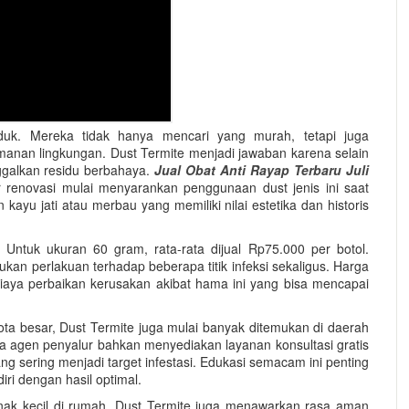
duk. Mereka tidak hanya mencari yang murah, tetapi juga
anan lingkungan. Dust Termite menjadi jawaban karena selain
nggalkan residu berbahaya.
Jual Obat Anti Rayap Terbaru Juli
renovasi mulai menyarankan penggunaan dust jenis ini saat
ayu jati atau merbau yang memiliki nilai estetika dan historis
. Untuk ukuran 60 gram, rata-rata dijual Rp75.000 per botol.
an perlakuan terhadap beberapa titik infeksi sekaligus. Harga
iaya perbaikan kerusakan akibat hama ini yang bisa mencapai
ota besar, Dust Termite juga mulai banyak ditemukan di daerah
a agen penyalur bahkan menyediakan layanan konsultasi gratis
ng sering menjadi target infestasi. Edukasi semacam ini penting
i dengan hasil optimal.
nak kecil di rumah, Dust Termite juga menawarkan rasa aman