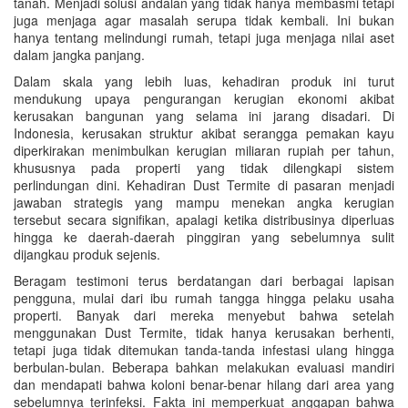
tanah. Menjadi solusi andalan yang tidak hanya membasmi tetapi
juga menjaga agar masalah serupa tidak kembali. Ini bukan
hanya tentang melindungi rumah, tetapi juga menjaga nilai aset
dalam jangka panjang.
Dalam skala yang lebih luas, kehadiran produk ini turut
mendukung upaya pengurangan kerugian ekonomi akibat
kerusakan bangunan yang selama ini jarang disadari. Di
Indonesia, kerusakan struktur akibat serangga pemakan kayu
diperkirakan menimbulkan kerugian miliaran rupiah per tahun,
khususnya pada properti yang tidak dilengkapi sistem
perlindungan dini. Kehadiran Dust Termite di pasaran menjadi
jawaban strategis yang mampu menekan angka kerugian
tersebut secara signifikan, apalagi ketika distribusinya diperluas
hingga ke daerah-daerah pinggiran yang sebelumnya sulit
dijangkau produk sejenis.
Beragam testimoni terus berdatangan dari berbagai lapisan
pengguna, mulai dari ibu rumah tangga hingga pelaku usaha
properti. Banyak dari mereka menyebut bahwa setelah
menggunakan Dust Termite, tidak hanya kerusakan berhenti,
tetapi juga tidak ditemukan tanda-tanda infestasi ulang hingga
berbulan-bulan. Beberapa bahkan melakukan evaluasi mandiri
dan mendapati bahwa koloni benar-benar hilang dari area yang
sebelumnya terinfeksi. Fakta ini memperkuat anggapan bahwa