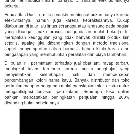
tanpa menimbulkan alarm bahaya. Di sanalah efek dominonya
bekerja.
Popularitas Dust Termite semakin meningkat bukan hanya karena
efektivitasnya, namun juga karena kepraktisannya. Cukup
ditaburkan di jalur lalu lintas serangga atau langsung pada bagian
yang dicurigai, maka proses pengendalian mulai bekerja. Ini
merupakan keunggulan yang tidak banyak dimiliki produk lain
sejenis, apalagi jika dibandingkan dengan metode tradisional
seperti penyemprotan cairan berbasis bahan kimia keras atau
pengasapan yang membutuhkan peralatan dan biaya tambahan.
Di bulan ini, permintaan terhadap jual obat anti rayap terbaru
meningkat tajam, terutama karena musim penghujan yang
menyebabkan kelembapan naik dan mempercepat
perkembangan koloni hama kayu. Banyak distributor dan toko
pertanian maupun bangunan mulai menyiapkan stok ekstra untuk
mengantisipasi lonjakan permintaan. Beberapa toko online
bahkan mencatatkan peningkatan penjualan hingga 200%
dibanding bulan sebelumnya.