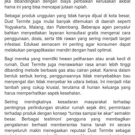
jika dibandingkan dengan biaya perbaikan kerusakan akibat
hama ini yang bisa mencapai jutaan rupiah.
Sebagai produk unggulan yang tidak hanya dijual di kota besar,
Dust Termite juga mulai banyak ditemukan di daerah seperti
Yogyakarta, Malang, dan Palembang. Beberapa agen penyalur
bahkan menyediakan layanan konsultasi gratis mengenai cara
penggunaan, dosis, serta titik rawan yang sering menjadi target
infestasi. Edukasi semacam ini penting agar konsumen dapat
melakukan pengaplikasian mandiri dengan hasil optimal.
Bagi mereka yang memiliki hewan peliharaan atau anak kecil di
rumah, Dust Termite juga menawarkan rasa aman lebih tinggi
dibanding metode berbasis gas atau cairan pekat. Karena dalam
bentuk serbuk kering, penggunaannya tidak menyebabkan bau
menyengat dan tidak menyebar ke udara bebas. Ini menjadi nilai
tambah yang cukup krusial, terutama di hunian keluarga yang
harus memperhatikan aspek kesehatan.
Seiring meningkatnya kesadaran masyarakat terhadap
pentingnya perlindungan struktur rumah sejak dini, permintaan
terhadap produk dengan konsep "tuntas sampai ke akar" semakin
besar. Berbagai testimoni pengguna yang membagikan
pengalaman berhasil memberantas hama tanah ini secara
menyeluruh makin menegaskan reputasi Dust Termite sebagai