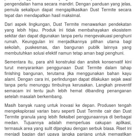
pengendalian hama secara mandiri. Dengan panduan yang jelas,
pemula sekalipun dapat mengaplikasikan Dust Termite secara
tepat dan mendapatkan hasil maksimal.
Dari aspek lingkungan, Dust Termite menawarkan pendekatan
yang lebih hijau. Produk ini tidak membahayakan ekosistem
sekitar dan dapat digunakan tanpa perlu mengevakuasi penghuni
rumah. Keunggulan ini menjadikannya pilihan utama bagi
sekolah, puskesmas, dan bangunan publik lainnya yang
membutuhkan solusi efektif namun tetap aman bagi penghuni.
Sementara itu, para ahli konstruksi dan arsitek konservatif kini
turut menyarankan penggunaan Dust Termite dalam tahap
finishing bangunan, terutama jika menggunakan bahan kayu
alami. Dengan cara ini, perlindungan dapat dilakukan sejak awal
tanpa perlu menunggu timbulnya kerusakan. Langkah preventif
semacam ini tentu jauh lebih hemat dibanding penanganan
setelah masalah berkembang.
Masih banyak ruang untuk inovasi ke depan. Produsen tengah
mengeksplorasi varian baru seperti Dust Termite cair dan Dust
Termite granula yang lebih fleksibel penggunaannya di berbagai
medan. Tujuannya adalah memperluas cakupan aplikasi,
termasuk area yang sulit dijangkau dengan serbuk biasa. Riset ini
menjadi bagian dari upaya jangka panjang untuk memastikan