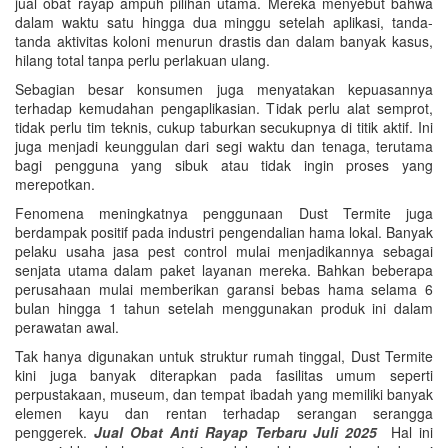
jual obat rayap ampuh pilihan utama. Mereka menyebut bahwa
dalam waktu satu hingga dua minggu setelah aplikasi, tanda-
tanda aktivitas koloni menurun drastis dan dalam banyak kasus,
hilang total tanpa perlu perlakuan ulang.
Sebagian besar konsumen juga menyatakan kepuasannya
terhadap kemudahan pengaplikasian. Tidak perlu alat semprot,
tidak perlu tim teknis, cukup taburkan secukupnya di titik aktif. Ini
juga menjadi keunggulan dari segi waktu dan tenaga, terutama
bagi pengguna yang sibuk atau tidak ingin proses yang
merepotkan.
Fenomena meningkatnya penggunaan Dust Termite juga
berdampak positif pada industri pengendalian hama lokal. Banyak
pelaku usaha jasa pest control mulai menjadikannya sebagai
senjata utama dalam paket layanan mereka. Bahkan beberapa
perusahaan mulai memberikan garansi bebas hama selama 6
bulan hingga 1 tahun setelah menggunakan produk ini dalam
perawatan awal.
Tak hanya digunakan untuk struktur rumah tinggal, Dust Termite
kini juga banyak diterapkan pada fasilitas umum seperti
perpustakaan, museum, dan tempat ibadah yang memiliki banyak
elemen kayu dan rentan terhadap serangan serangga
penggerek.
Jual Obat Anti Rayap Terbaru Juli 2025
Hal ini