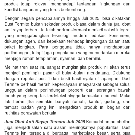
produk tetap relevan menghadapi tantangan lingkungan dan
kondisi bangunan yang terus berkembang.
Dengan segala pencapaiannya hingga Juli 2025, bisa dikatakan
Dust Termite bukan sekadar produk biasa dalam dunia jual obat
anti rayap terbaru. Ia telah bertransformasi menjadi solusi integral
yang menggabungkan teknologi modern, edukasi konsumen,
dukungan agen, dan kepekaan terhadap lingkungan dalam satu
paket lengkap. Para pengguna tidak hanya mendapatkan
perlindungan, tetapi juga pengalaman yang memudahkan mereka
menjaga rumah tetap aman, nyaman, dan bernilai.
Melihat tren saat ini, sangat mungkin jika produk ini akan terus
menjadi pemimpin pasar di bulan-bulan mendatang. Didukung
dengan reputasi positif dan bukti hasil nyata di lapangan, Dust
Termite berhasil meraih kepercayaan masyarakat sebagai solusi
unggulan dalam perlindungan properti dari serangan bawah
tanah yang kerap tak terdeteksi hingga kerusakan muncul. Maka
tak heran jika semakin banyak rumah, kantor, gudang, dan
tempat ibadah yang kini menjadikan produk ini bagian dari
rutinitas perawatan berkala.
Jual Obat Anti Rayap Terbaru Juli 2025
Kemudahan pembelian
juga menjadi salah satu alasan meningkatnya popularitas. Dust
Termite kini tersedia di berbagai marketplace besar, serta bisa