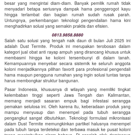
besar yang mengintai diam-diam. Banyak pemilik rumah tidak
menyadari betapa seriusnya dampak hama penggerogot kayu
hingga terlambat dan bagian rumah sudah rusak parah.
Untungnya, perkembangan teknologi pengendalian hama kini
menghadirkan solusi yang semakin praktis dan efisien.
0813.9858.8880
Salah satu solusi yang tengah naik daun di bulan Juli 2025 ini
adalah Dust Termite. Produk ini merupakan terobosan dalam
kategori jual obat anti rayap ampuh yang dirancang khusus untuk
membasmi hingga ke koloni tersembunyi di dalam tanah.
Kemampuannya menyebar secara sistemik ke seluruh anggota
koloni menjadikannya pilihan favorit para profesional pengendali
hama maupun pengguna rumahan yang ingin solusi tuntas tanpa
harus membongkar struktur bangunan.
Pasar Indonesia, khususnya di wilayah yang memiliki tingkat
kelembaban tinggi seperti Jawa Tengah dan Kalimantan,
memang menjadi sasaran empuk bagi infestasi serangga
pemakan selulosa ini. Oleh karena itu, keberadaan produk yang
mampu menyusup dan menempel pada tubuh serangga
pengangkut sangat dibutuhkan. Teknologi formulasi mikronisasi
dalam Dust Termite memungkinkan partikel halusnya menempel
pada tubuh tanpa terdeteksi dan terbawa masuk ke pusat koloni