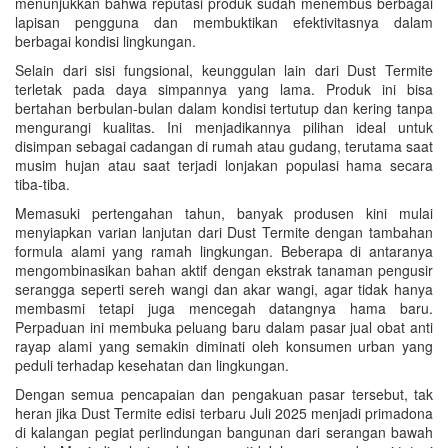
menunjukkan bahwa reputasi produk sudah menembus berbagai
lapisan pengguna dan membuktikan efektivitasnya dalam
berbagai kondisi lingkungan.
Selain dari sisi fungsional, keunggulan lain dari Dust Termite
terletak pada daya simpannya yang lama. Produk ini bisa
bertahan berbulan-bulan dalam kondisi tertutup dan kering tanpa
mengurangi kualitas. Ini menjadikannya pilihan ideal untuk
disimpan sebagai cadangan di rumah atau gudang, terutama saat
musim hujan atau saat terjadi lonjakan populasi hama secara
tiba-tiba.
Memasuki pertengahan tahun, banyak produsen kini mulai
menyiapkan varian lanjutan dari Dust Termite dengan tambahan
formula alami yang ramah lingkungan. Beberapa di antaranya
mengombinasikan bahan aktif dengan ekstrak tanaman pengusir
serangga seperti sereh wangi dan akar wangi, agar tidak hanya
membasmi tetapi juga mencegah datangnya hama baru.
Perpaduan ini membuka peluang baru dalam pasar jual obat anti
rayap alami yang semakin diminati oleh konsumen urban yang
peduli terhadap kesehatan dan lingkungan.
Dengan semua pencapaian dan pengakuan pasar tersebut, tak
heran jika Dust Termite edisi terbaru Juli 2025 menjadi primadona
di kalangan pegiat perlindungan bangunan dari serangan bawah