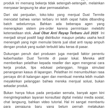
produk ini memang bekerja tidak setengah-setengah, melainkan
menyasar langsung ke akar permasalahan.
Dari sisi penjualan, toko-toko yang menjual Dust Termite
mencatat bahwa varian terbaru ini lebih cepat habis dibanding
batch sebelumnya. Bahkan ada beberapa agen yang
menerapkan sistem pre-order karena permintaan melebihi
ketersediaan stok.
Jual Obat Anti Rayap Terbaru Juli 2025
Ini
menjadi sinyal positif bagi distributor maupun pelaku usaha kecil
menengah yang ingin memulai bisnis jual obat anti rayap ampuh
dengan produk yang sudah terbukti laku keras di pasar.
Dukungan penuh dari produsen juga menjadi faktor penentu
keberhasilan Dust Termite di pasar lokal. Mereka aktif
memberikan pelatihan kepada reseller dan agen mengenai cara
kerja produk, tips edukasi pelanggan, hingga simulasi
penanganan kasus di lapangan. Pelatihan ini menumbuhkan rasa
percaya diri di kalangan agen dan membuat mereka lebih mudah
meyakinkan pelanggan bahwa mereka menjual solusi, bukan
sekadar produk.
Bukan hanya fokus pada penjualan semata, banyak agen kini
mengintegrasikan layanan konsultasi digital melalui media sosial,
chat langsung, bahkan video tutorial. Hal ini sangat membantu
para pengguna baru yang belum pernah melakukan