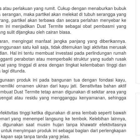
sus atau perlakuan yang rumit. Cukup dengan menaburkan bubuk
a serangan, maka partikel akan melekat di tubuh serangga yang
arang, partikel akan terbawa dan secara perlahan menyebar ke
am ini menjadikan Dust Termite sebagai obat pembasmi yang
ng sulit dijangkau oleh cairan biasa.
saran, mengingat manfaat jangka panjang yang diberikannya.
unaan satu kali saja, tidak ditemukan lagi aktivitas merusak
an. Hal ini tentu membuat investasi pada perlindungan rumah
gganti perabotan atau memperbaiki struktur yang sudah rusak
at yang tinggal di area dengan tingkat kelembaban tinggi dan
 lagi ditunda.
ggunaan produk ini pada bangunan tua dengan fondasi kayu,
liki ornamen ukiran dari kayu jati. Sensitivitas bahan aktif
buat Dust Termite tetap aman digunakan di sekitar area yang
enyengat atau residu yang mengganggu kenyamanan, sehingga
ektivitas tinggi ketika digunakan di area lembab seperti bawah
 lemari yang menempel langsung ke tembok. Kelebihan lainnya,
k digunakan saat musim hujan tanpa khawatir efektivitasnya
untuk menyimpan produk ini sebagai bagian dari perlengkapan
kapan saja tanpa tanda yang jelas.