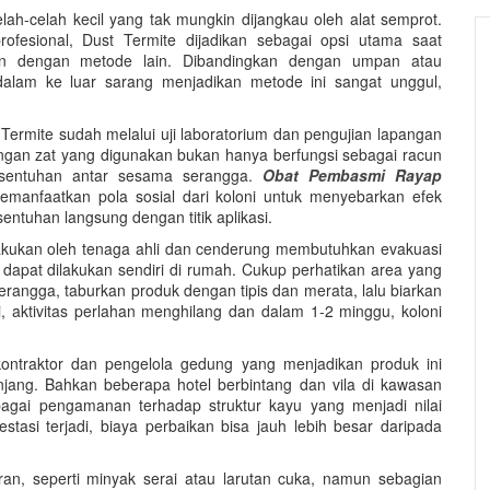
h-celah kecil yang tak mungkin dijangkau oleh alat semprot.
ofesional, Dust Termite dijadikan sebagai opsi utama saat
ikan dengan metode lain. Dibandingkan dengan umpan atau
 dalam ke luar sarang menjadikan metode ini sangat unggul,
Termite sudah melalui uji laboratorium dan pengujian lapangan
ungan zat yang digunakan bukan hanya berfungsi sebagai racun
ui sentuhan antar sesama serangga.
Obat Pembasmi Rayap
emanfaatkan pola sosial dari koloni untuk menyebarkan efek
entuhan langsung dengan titik aplikasi.
kukan oleh tenaga ahli dan cenderung membutuhkan evakuasi
dapat dilakukan sendiri di rumah. Cukup perhatikan area yang
a serangga, taburkan produk dengan tipis dan merata, lalu biarkan
, aktivitas perlahan menghilang dan dalam 1-2 minggu, koloni
ontraktor dan pengelola gedung yang menjadikan produk ini
anjang. Bahkan beberapa hotel berbintang dan vila di kawasan
gai pengamanan terhadap struktur kayu yang menjadi nilai
tasi terjadi, biaya perbaikan bisa jauh lebih besar daripada
ran, seperti minyak serai atau larutan cuka, namun sebagian