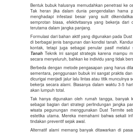
Bentuk bubuk halusnya memudahkan penetrasi ke cela
Tak heran jika dalam dunia pengendalian hama pr
menghadapi infestasi besar yang sulit dikendal
semprotan biasa, efektivitasnya yang bekerja dari
terutama dalam jangka panjang.
Formulasi dari bahan aktif yang digunakan pada Dust 
di berbagai jenis bangunan dan kondisi tanah. Kand
kontak, tetapi juga sebagai penular pasif melal
Tanah
Teknik ini sangat strategis karena mampu m
secara menyeluruh, bahkan ke individu yang tidak bers
Berbeda dengan metode pengasapan yang harus dila
sementara, penggunaan bubuk ini sangat praktis dan 
dicurigai menjadi jalur lalu lintas atau titik munculny
bekerja secara alami. Biasanya dalam waktu 3-5 hari
akan lumpuh total.
Tak hanya digunakan oleh rumah tangga, banyak k
sebagai bagian dari strategi perlindungan jangka p
wisata pegunungan menggunakan Dust Termite seba
estetika utama. Mereka memahami bahwa sekali infes
tindakan preventif sejak awal.
Alternatif alami memang banyak ditawarkan di pasa