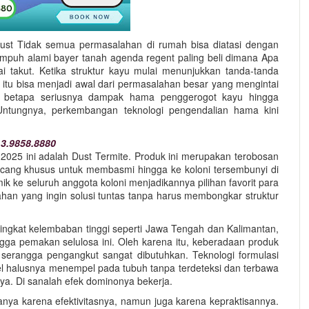
t Tidak semua permasalahan di rumah bisa diatasi dengan
ampuh alami bayer tanah agenda regent paling beli dimana Apa
 takut. Ketika struktur kayu mulai menunjukkan tanda-tanda
 itu bisa menjadi awal dari permasalahan besar yang mengintai
i betapa seriusnya dampak hama penggerogot kayu hingga
ntungnya, perkembangan teknologi pengendalian hama kini
3.9858.8880
i 2025 ini adalah Dust Termite. Produk ini merupakan terobosan
ancang khusus untuk membasmi hingga ke koloni tersembunyi di
ke seluruh anggota koloni menjadikannya pilihan favorit para
an yang ingin solusi tuntas tanpa harus membongkar struktur
tingkat kelembaban tinggi seperti Jawa Tengah dan Kalimantan,
ga pemakan selulosa ini. Oleh karena itu, keberadaan produk
angga pengangkut sangat dibutuhkan. Teknologi formulasi
el halusnya menempel pada tubuh tanpa terdeteksi dan terbawa
a. Di sanalah efek dominonya bekerja.
nya karena efektivitasnya, namun juga karena kepraktisannya.