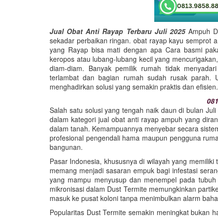
Jual Obat Anti Rayap Terbaru Juli 2025
Ampuh Dus
sekadar perbaikan ringan. obat rayap kayu semprot 
yang Rayap bisa mati dengan apa Cara basmi pakai
keropos atau lubang-lubang kecil yang mencurigakan,
diam-diam. Banyak pemilik rumah tidak menyadar
terlambat dan bagian rumah sudah rusak parah. U
menghadirkan solusi yang semakin praktis dan efisien.
081
Salah satu solusi yang tengah naik daun di bulan Jul
dalam kategori jual obat anti rayap ampuh yang dir
dalam tanah. Kemampuannya menyebar secara sistemik 
profesional pengendali hama maupun pengguna rumah
bangunan.
Pasar Indonesia, khususnya di wilayah yang memiliki 
memang menjadi sasaran empuk bagi infestasi serang
yang mampu menyusup dan menempel pada tubuh ser
mikronisasi dalam Dust Termite memungkinkan partik
masuk ke pusat koloni tanpa menimbulkan alarm bahay
Popularitas Dust Termite semakin meningkat bukan ha