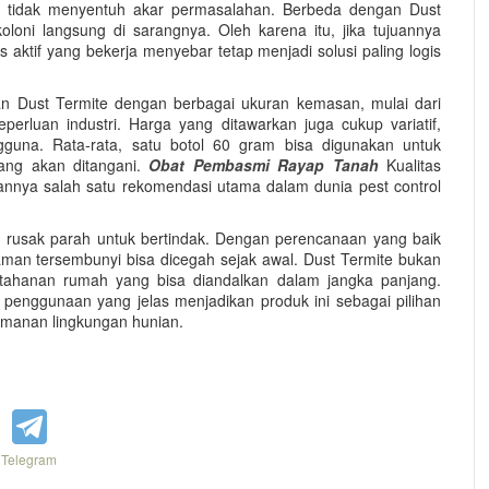
an tidak menyentuh akar permasalahan. Berbeda dengan Dust
loni langsung di sarangnya. Oleh karena itu, jika tujuannya
s aktif yang bekerja menyebar tetap menjadi solusi paling logis
kan Dust Termite dengan berbagai ukuran kemasan, mulai dari
erluan industri. Harga yang ditawarkan juga cukup variatif,
una. Rata-rata, satu botol 60 gram bisa digunakan untuk
yang akan ditangani.
Obat Pembasmi Rayap Tanah
Kualitas
annya salah satu rekomendasi utama dalam dunia pest control
ah rusak parah untuk bertindak. Dengan perencanaan yang baik
aman tersembunyi bisa dicegah sejak awal. Dust Termite bukan
rtahanan rumah yang bisa diandalkan dalam jangka panjang.
penggunaan yang jelas menjadikan produk ini sebagai pilihan
eamanan lingkungan hunian.
Telegram