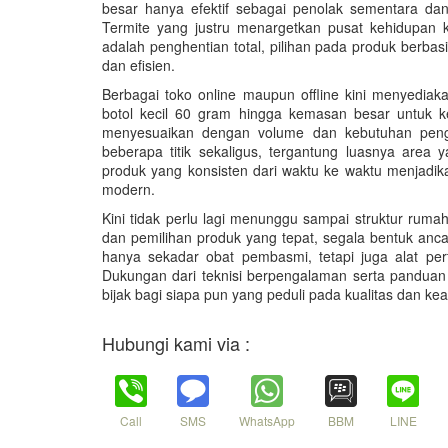
besar hanya efektif sebagai penolak sementara d
Termite yang justru menargetkan pusat kehidupan ko
adalah penghentian total, pilihan pada produk berbasi
dan efisien.
Berbagai toko online maupun offline kini menyedia
botol kecil 60 gram hingga kemasan besar untuk kep
menyesuaikan dengan volume dan kebutuhan pengg
beberapa titik sekaligus, tergantung luasnya area 
produk yang konsisten dari waktu ke waktu menjadik
modern.
Kini tidak perlu lagi menunggu sampai struktur rum
dan pemilihan produk yang tepat, segala bentuk anc
hanya sekadar obat pembasmi, tetapi juga alat pe
Dukungan dari teknisi berpengalaman serta panduan 
bijak bagi siapa pun yang peduli pada kualitas dan k
Hubungi kami via :
Call
SMS
WhatsApp
BBM
LINE