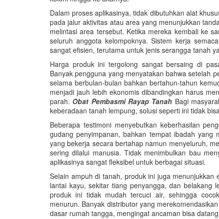
Dalam proses aplikasinya, tidak dibutuhkan alat khu
pada jalur aktivitas atau area yang menunjukkan tand
melintasi area tersebut. Ketika mereka kembali ke s
seluruh anggota kelompoknya. Sistem kerja semac
sangat efisien, terutama untuk jenis serangga tanah ya
Harga produk ini tergolong sangat bersaing di pa
Banyak pengguna yang menyatakan bahwa setelah pengg
selama berbulan-bulan bahkan bertahun-tahun kemudi
menjadi jauh lebih ekonomis dibandingkan harus men
parah.
Obat Pembasmi Rayap Tanah
Bagi masyarak
keberadaan tanah lempung, solusi seperti ini tidak bisa
Beberapa testimoni menyebutkan keberhasilan pen
gudang penyimpanan, bahkan tempat ibadah yang memi
yang bekerja secara bertahap namun menyeluruh, mem
sering dilalui manusia. Tidak menimbulkan bau m
aplikasinya sangat fleksibel untuk berbagai situasi.
Selain ampuh di tanah, produk ini juga menunjukkan ef
lantai kayu, sekitar tiang penyangga, dan belakang
produk ini tidak mudah tercuci air, sehingga coco
menurun. Banyak distributor yang merekomendasikan 
dasar rumah tangga, mengingat ancaman bisa datang 